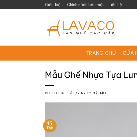
Skip
Giới thiệu
Chính sách bảo mật
Liên hệ
to
content
TRANG CHỦ
CỬA 
Mẫu Ghế Nhựa Tựa Lư
POSTED ON
15/08/2022
BY
MỸ HẢO
15
Th8