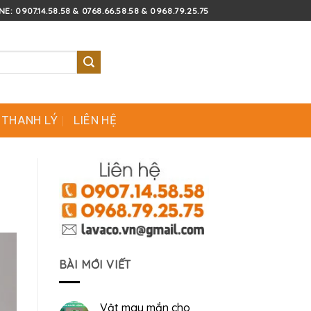
E: 0907.14.58.58 & 0768.66.58.58 & 0968.79.25.75
 THANH LÝ
LIÊN HỆ
BÀI MỚI VIẾT
Vật may mắn cho