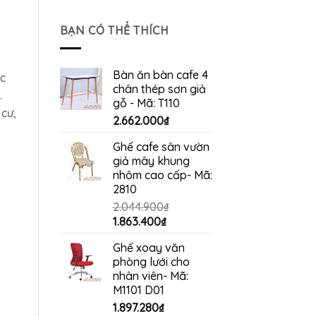
gốc
hiện
là:
tại
BẠN CÓ THỂ THÍCH
4.200.000₫.
là:
3.960.000₫.
Bàn ăn bàn cafe 4
ác
chân thép sơn giả
.
gỗ - Mã: T110
 cư,
2.662.000
₫
Ghế cafe sân vườn
giả mây khung
nhôm cao cấp- Mã:
2810
2.044.900
₫
Giá
Giá
1.863.400
₫
gốc
hiện
Ghế xoay văn
là:
tại
phòng lưới cho
2.044.900₫.
là:
nhân viên- Mã:
1.863.400₫.
M1101 D01
1.897.280
₫