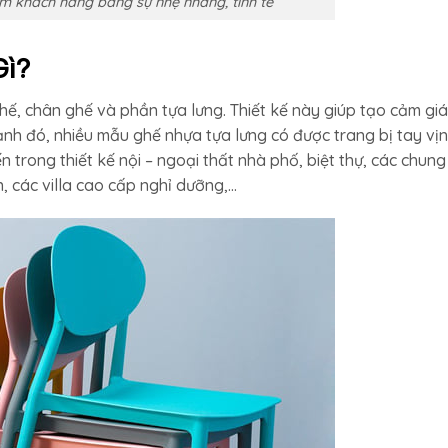
m khách hàng bằng sự nhẹ nhàng, tinh tế
Gì?
hế, chân ghế và phần tựa lưng. Thiết kế này giúp tạo cảm gi
ạnh đó, nhiều mẫu ghế nhựa tựa lưng có được trang bị tay vịn
trong thiết kế nội – ngoại thất nhà phố, biệt thự, các chung
, các villa cao cấp nghỉ dưỡng,…