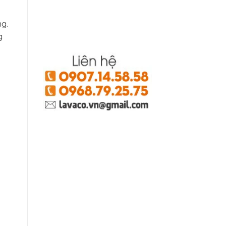
ng.
g