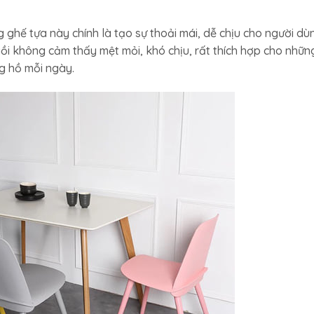
g ghế tựa này chính là tạo sự thoải mái, dễ chịu cho người dù
gồi không cảm thấy mệt mỏi, khó chịu, rất thích hợp cho nhữn
g hồ mỗi ngày.