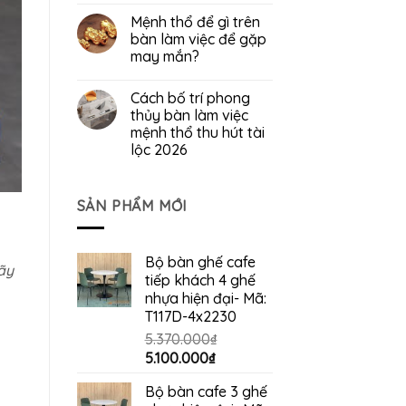
Mệnh thổ để gì trên
bàn làm việc để gặp
may mắn?
Cách bố trí phong
thủy bàn làm việc
mệnh thổ thu hút tài
lộc 2026
SẢN PHẨM MỚI
Bộ bàn ghế cafe
ãy
tiếp khách 4 ghế
nhựa hiện đại- Mã:
T117D-4x2230
5.370.000
₫
Giá
Giá
5.100.000
₫
gốc
hiện
Bộ bàn cafe 3 ghế
là:
tại