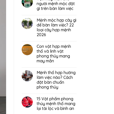
người mệnh mộc đặt
gì trên bàn làm việc
Mệnh mộc hợp cây gì
để bàn làm việc? 22
loại cây hợp mệnh
2026
Con vật hợp mệnh
thổ và linh vật
phong thủy mang
may mắn
Mệnh thổ hợp hướng
làm việc nào? Cách
đặt bàn chuẩn
phong thủy
15 Vật phẩm phong
thủy mệnh thổ mang
lại tài lộc và bình an