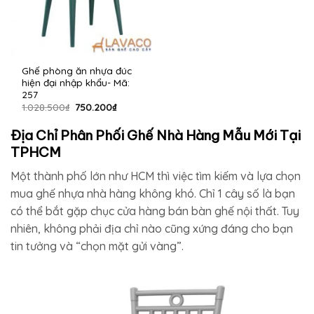
Ghế phòng ăn nhựa đúc
hiện đại nhập khẩu- Mã:
257
Giá
Giá
1.028.500
₫
750.200
₫
gốc
hiện
là:
tại
Địa Chỉ Phân Phối Ghế Nhà Hàng Mẫu Mới Tại
1.028.500₫.
là:
750.200₫.
TPHCM
Một thành phố lớn như HCM thì việc tìm kiếm và lựa chọn
mua ghế nhựa nhà hàng không khó. Chỉ 1 cây số là bạn
có thể bắt gặp chục cửa hàng bán bàn ghế nội thất. Tuy
nhiên, không phải địa chỉ nào cũng xứng đáng cho bạn
tin tưởng và “chọn mặt gửi vàng”.