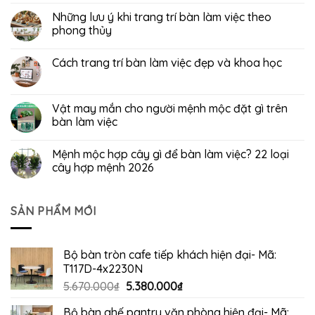
Những lưu ý khi trang trí bàn làm việc theo
phong thủy
Cách trang trí bàn làm việc đẹp và khoa học
Vật may mắn cho người mệnh mộc đặt gì trên
bàn làm việc
Mệnh mộc hợp cây gì để bàn làm việc? 22 loại
cây hợp mệnh 2026
SẢN PHẨM MỚI
Bộ bàn tròn cafe tiếp khách hiện đại- Mã:
T117D-4x2230N
Giá
Giá
5.670.000
₫
5.380.000
₫
gốc
hiện
Bộ bàn ghế pantry văn phòng hiện đại- Mã: