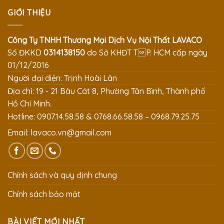
GIỚI THIỆU
Công Ty TNHH Thương Mại Dịch Vụ Nội Thất LAVACO
Số ĐKKD
0314138150
do Sở KHĐT TP. HCM cấp ngày
01/12/2016
Người đại diện: Trịnh Hoài Lân
Địa chỉ: 19 - 21 Bàu Cát 8, Phường Tân Bình, Thành phố
Hồ Chí Minh.
Hotline: 0907.14.58.58 & 0768.66.58.58 – 0968.79.25.75
Email:
lavaco.vn@gmail.com
Chính sách và quy định chung
Chính sách bảo mật
BÀI VIẾT MỚI NHẤT