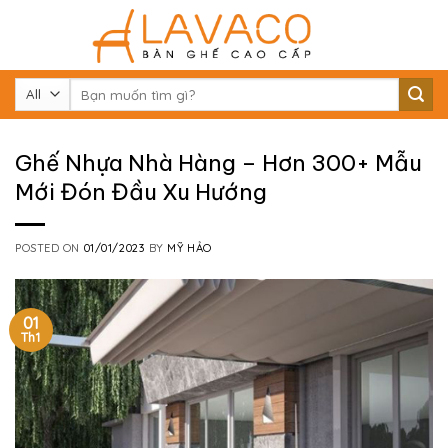
Skip
to
content
Tìm
kiếm:
Ghế Nhựa Nhà Hàng – Hơn 300+ Mẫu
Mới Đón Đầu Xu Hướng
POSTED ON
01/01/2023
BY
MỸ HẢO
01
Th1