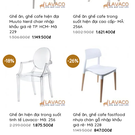
Ghế ăn, ghế cafe hiện đại
Ghế ăn ghế cafe trong
Muuto Nerd chair nhập
suốt hiện đại cao cấp- MÃ:
khẩu giá rẻ TP. HCM- Mã
256A
229
Giá
Giá
1.802.900
₫
1.621.400
₫
gốc
hiện
Giá
Giá
1.306.800
₫
1.149.500
₫
là:
tại
gốc
hiện
1.802.900₫.
là:
là:
tại
1.621.400₫.
1.306.800₫.
là:
1.149.500₫.
-18%
-26%
Ghế ăn hiện đại trong suốt
Ghế ăn, ghế cafe fastfood
tinh tế Lavaco- Mã: 256
nhựa chân gỗ nhập khẩu
giá rẻ- Mã 228
Giá
Giá
2.299.000
₫
1.875.500
₫
gốc
hiện
Giá
Giá
1.149.500
₫
847.000
₫
là:
tại
gốc
hiện