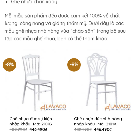
Ghế nhựa chân xoay
Mỗi mẫu sản phẩm đều được cam kết 100% về chất
lượng, công năng và giá trị thẩm mỹ. Dưới đây là các
mẫu ghế nhựa nhà hàng vừa “chào sân” trong bộ sưu
tập các mẫu ghế nhựa, bạn có thể tham khảo:
-8%
-8%
Ghế nhựa đúc sự kiện
Ghế nhựa đúc nhà hàng
nhập khẩu- Mã: 2181B
nhập khẩu- Mã: 2181A
Giá
Giá
Giá
Giá
482.790
₫
446.490
₫
482.790
₫
446.490
₫
gốc
hiện
gốc
hiện
là:
tại
là:
tại