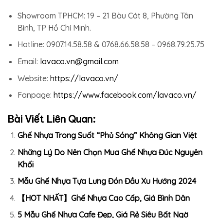
Showroom TPHCM: 19 – 21 Bàu Cát 8, Phường Tân
Bình, TP Hồ Chí Minh.
Hotline: 0907.14.58.58 & 0768.66.58.58 – 0968.79.25.75
Email:
lavaco.vn@gmail.com
Website:
https://lavaco.vn/
Fanpage:
https://www.facebook.com/lavaco.vn/
Bài Viết Liên Quan:
Ghế Nhựa Trong Suốt “Phủ Sóng” Không Gian Việt
Những Lý Do Nên Chọn Mua Ghế Nhựa Đúc Nguyên
Khối
Mẫu Ghế Nhựa Tựa Lưng Đón Đầu Xu Hướng 2024
【HOT NHẤT】Ghế Nhựa Cao Cấp, Giá Bình Dân
5 Mẫu Ghế Nhựa Cafe Đẹp, Giá Rẻ Siêu Bất Ngờ