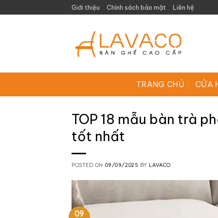
Skip
Giới thiệu
Chính sách bảo mật
Liên hệ
to
content
TRANG CHỦ
CỬA 
TOP 18 mẫu bàn trà ph
tốt nhất
POSTED ON
09/09/2025
BY
LAVACO
09