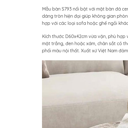
Mẫu bàn S793 nổi bật với mặt bàn đá cer
dáng tròn hiện đại giúp không gian phòn
hợp với các loại sofa hoặc ghế ngồi khác
Kích thước D60x42cm vừa vặn, phù hợp v
mặt trắng, đen hoặc xám, chân sắt có th
phối màu nội thất. Xuất xứ Việt Nam đảm