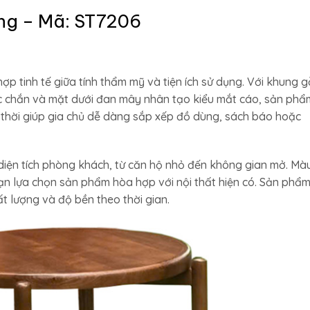
ầng – Mã: ST7206
ợp tinh tế giữa tính thẩm mỹ và tiện ích sử dụng. Với khung g
c chắn và mặt dưới đan mây nhân tạo kiểu mắt cáo, sản phẩ
 thời giúp gia chủ dễ dàng sắp xếp đồ dùng, sách báo hoặc
diện tích phòng khách, từ căn hộ nhỏ đến không gian mở. Mà
 lựa chọn sản phẩm hòa hợp với nội thất hiện có. Sản phẩ
t lượng và độ bền theo thời gian.