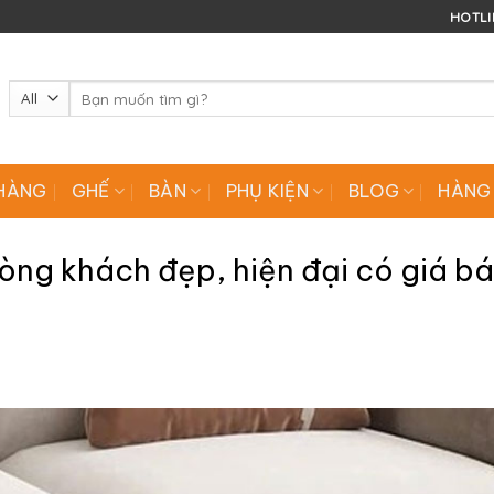
HOTLIN
Tìm
kiếm:
HÀNG
GHẾ
BÀN
PHỤ KIỆN
BLOG
HÀNG
òng khách đẹp, hiện đại có giá b