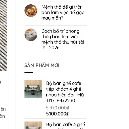
Mệnh thổ để gì trên
bàn làm việc để gặp
may mắn?
Cách bố trí phong
thủy bàn làm việc
mệnh thổ thu hút tài
lộc 2026
SẢN PHẨM MỚI
g
Bộ bàn ghế cafe
tiếp khách 4 ghế
nhựa hiện đại- Mã:
T117D-4x2230
5.370.000
₫
iện
Giá
Giá
5.100.000
₫
oàn
gốc
hiện
Bộ bàn cafe 3 ghế
là:
tại