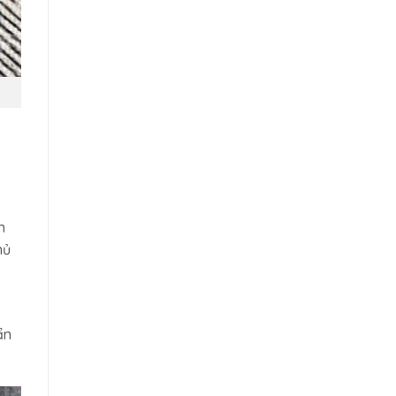
n
hủ
ẩn