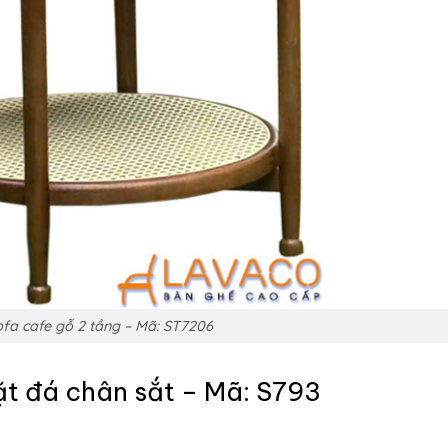
fa cafe gỗ 2 tầng – Mã: ST7206
ặt đá chân sắt – Mã: S793