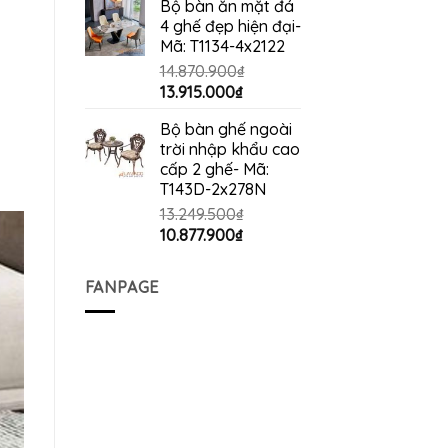
Bộ bàn ăn mặt đá
4 ghế đẹp hiện đại-
Mã: T1134-4x2122
14.870.900
₫
Giá
Giá
13.915.000
₫
gốc
hiện
Bộ bàn ghế ngoài
là:
tại
trời nhập khẩu cao
14.870.900₫.
là:
cấp 2 ghế- Mã:
13.915.000₫.
T143D-2x278N
13.249.500
₫
Giá
Giá
10.877.900
₫
gốc
hiện
là:
tại
FANPAGE
13.249.500₫.
là:
10.877.900₫.