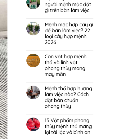
người mệnh mộc đặt
gì trên bàn làm việc
Mệnh mộc hợp cây gì
để bàn làm việc? 22
loại cây hợp mệnh
2026
Con vật hợp mệnh
thổ và linh vật
phong thủy mang
may mắn
Mệnh thổ hợp hướng
làm việc nào? Cách
đặt bàn chuẩn
phong thủy
15 Vật phẩm phong
thủy mệnh thổ mang
lại tài lộc và bình an