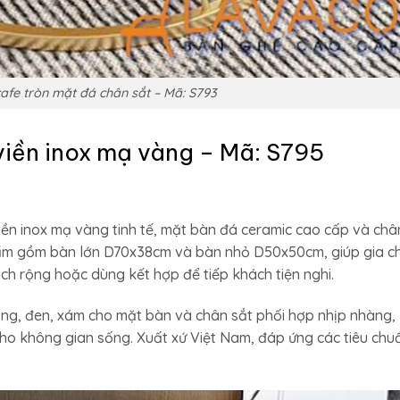
afe tròn mặt đá chân sắt – Mã: S793
 viền inox mạ vàng – Mã: S795
iền inox mạ vàng tinh tế, mặt bàn đá ceramic cao cấp và châ
phẩm gồm bàn lớn D70x38cm và bàn nhỏ D50x50cm, giúp gia c
ch rộng hoặc dùng kết hợp để tiếp khách tiện nghi.
ắng, đen, xám cho mặt bàn và chân sắt phối hợp nhịp nhàng,
cho không gian sống. Xuất xứ Việt Nam, đáp ứng các tiêu chu