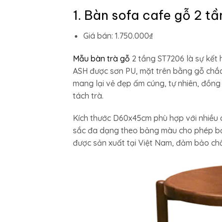
1. Bàn sofa cafe gỗ 2 t
Giá bán: 1.750.000₫
Mẫu bàn trà gỗ
2 tầng ST7206 là sự kết h
ASH được sơn PU, mặt trên bằng gỗ chắ
mang lại vẻ đẹp ấm cúng, tự nhiên, đồng
tách trà.
Kích thước D60x45cm phù hợp với nhiều 
sắc đa dạng theo bảng màu cho phép bạn
được sản xuất tại Việt Nam, đảm bảo chấ