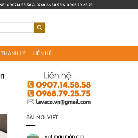
E: 0907.14.58.58 & 0768.66.58.58 & 0968.79.25.75
 THANH LÝ
LIÊN HỆ
án
BÀI MỚI VIẾT
Vật may mắn cho