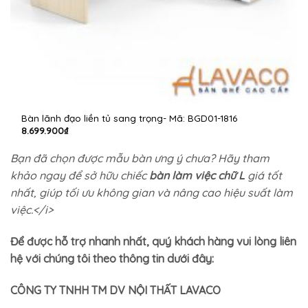
Bàn lãnh đạo liền tủ sang trọng- Mã: BGD01-1816
8.699.900
₫
Bạn đã chọn được mẫu bàn ưng ý chưa? Hãy tham
khảo ngay để sở hữu chiếc
bàn làm việc chữ L
giá tốt
nhất, giúp tối ưu không gian và nâng cao hiệu suất làm
việc.
</i>
Để được hỗ trợ nhanh nhất, quý khách hàng vui lòng liên
hệ với chúng tôi theo thông tin dưới đây:
CÔNG TY TNHH TM DV NỘI THẤT LAVACO