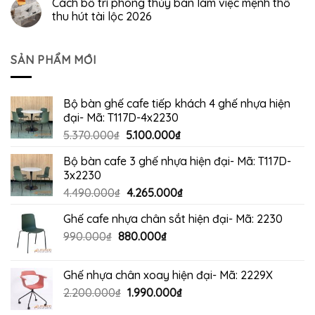
Cách bố trí phong thủy bàn làm việc mệnh thổ
thu hút tài lộc 2026
SẢN PHẨM MỚI
Bộ bàn ghế cafe tiếp khách 4 ghế nhựa hiện
đại- Mã: T117D-4x2230
Giá
Giá
5.370.000
₫
5.100.000
₫
gốc
hiện
Bộ bàn cafe 3 ghế nhựa hiện đại- Mã: T117D-
là:
tại
3x2230
5.370.000₫.
là:
Giá
Giá
4.490.000
₫
4.265.000
₫
5.100.000₫.
gốc
hiện
Ghế cafe nhựa chân sắt hiện đại- Mã: 2230
là:
tại
Giá
Giá
990.000
₫
880.000
4.490.000₫.
₫
là:
gốc
hiện
4.265.000₫.
là:
tại
Ghế nhựa chân xoay hiện đại- Mã: 2229X
990.000₫.
là:
Giá
Giá
2.200.000
₫
1.990.000
₫
880.000₫.
gốc
hiện