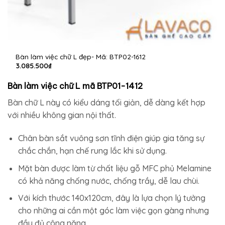
Bàn làm việc chữ L đẹp- Mã: BTP02-1612
3.085.500
₫
Bàn làm việc chữ L mã BTP01-1412
Bàn chữ L này có kiểu dáng tối giản, dễ dàng kết hợp
với nhiều không gian nội thất.
Chân bàn sắt vuông sơn tĩnh điện giúp gia tăng sự
chắc chắn, hạn chế rung lắc khi sử dụng.
Mặt bàn được làm từ chất liệu gỗ MFC phủ Melamine
có khả năng chống nước, chống trầy, dễ lau chùi.
Với kích thước 140x120cm, đây là lựa chọn lý tưởng
cho những ai cần một góc làm việc gọn gàng nhưng
đầy đủ công năng.