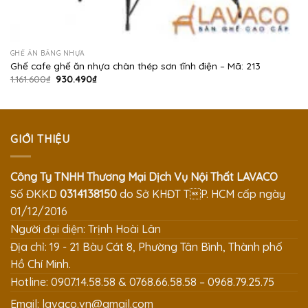
GHẾ ĂN BẰNG NHỰA
Ghế cafe ghế ăn nhựa chân thép sơn tĩnh điện – Mã: 213
Giá
Giá
1.161.600
₫
930.490
₫
gốc
hiện
là:
tại
1.161.600₫.
là:
930.490₫.
GIỚI THIỆU
Công Ty TNHH Thương Mại Dịch Vụ Nội Thất LAVACO
Số ĐKKD
0314138150
do Sở KHĐT TP. HCM cấp ngày
01/12/2016
Người đại diện: Trịnh Hoài Lân
Địa chỉ: 19 - 21 Bàu Cát 8, Phường Tân Bình, Thành phố
Hồ Chí Minh.
Hotline: 0907.14.58.58 & 0768.66.58.58 – 0968.79.25.75
Email:
lavaco.vn@gmail.com