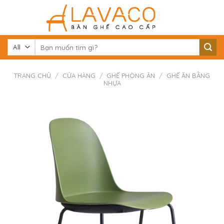
Skip
to
content
Tìm
kiếm:
TRANG CHỦ
/
CỬA HÀNG
/
GHẾ PHÒNG ĂN
/
GHẾ ĂN BẰNG
NHỰA