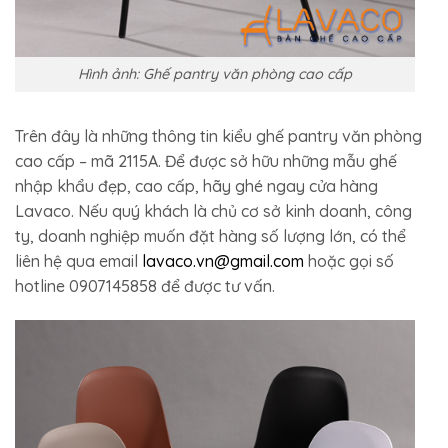
Hình ảnh: Ghế pantry văn phòng cao cấp
Trên đây là những thông tin kiểu ghế pantry văn phòng
cao cấp – mã 2115A. Để được sở hữu những mẫu ghế
nhập khẩu đẹp, cao cấp, hãy ghé ngay cửa hàng
Lavaco. Nếu quý khách là chủ cơ sở kinh doanh, công
ty, doanh nghiệp muốn đặt hàng số lượng lớn, có thể
liên hệ qua email
lavaco.vn@gmail.com
hoặc gọi số
hotline 0907145858 để được tư vấn.