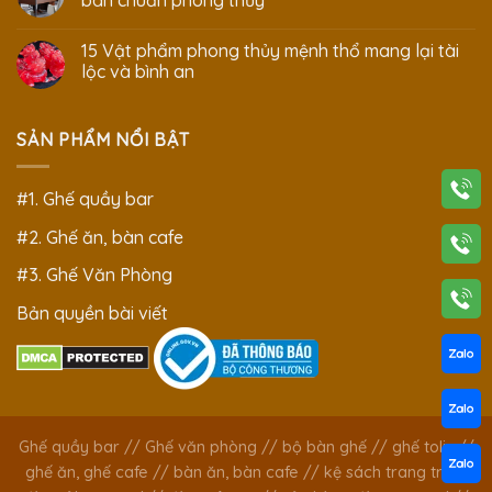
15 Vật phẩm phong thủy mệnh thổ mang lại tài
lộc và bình an
SẢN PHẨM NỔI BẬT
#1. Ghế quầy bar
#2. Ghế ăn, bàn cafe
#3. Ghế Văn Phòng
Bản quyền bài viết
Ghế quầy bar
//
Ghế văn phòng
//
bộ bàn ghế
//
ghế tolix
//
ghế ăn, ghế cafe
//
bàn ăn, bàn cafe
//
kệ sách trang trí
//