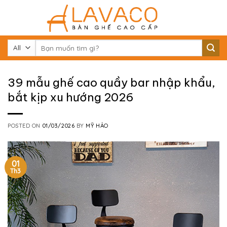
Skip
to
content
Tìm
kiếm:
39 mẫu ghế cao quầy bar nhập khẩu,
bắt kịp xu hướng 2026
POSTED ON
01/03/2026
BY
MỸ HẢO
01
Th3