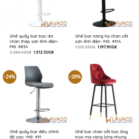
Ghế quầy bar bọc da
Ghế bar nâng hạ chân sắt
chân thép sơn tĩnh điện-
sơn tĩnh điện- Mã: 491A
Mã: 483A
Giá
Giá
1.512.500
₫
1.197.900
₫
gốc
hiện
Giá
Giá
2.286.900
₫
1.512.500
₫
là:
tại
gốc
hiện
1.512.500₫.
là:
là:
tại
1.197.900₫.
2.286.900₫.
là:
1.512.500₫.
-24%
-28%
Ghế quầy bar điều chỉnh
Ghế bar chân sắt bọc ống
độ cao- Mã: 491
inox mạ vàng lưng nhung