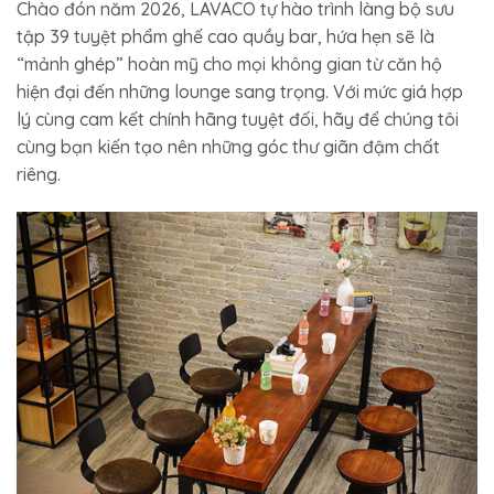
Chào đón năm 2026, LAVACO tự hào trình làng bộ sưu
tập 39 tuyệt phẩm ghế cao quầy bar, hứa hẹn sẽ là
“mảnh ghép” hoàn mỹ cho mọi không gian từ căn hộ
hiện đại đến những lounge sang trọng. Với mức giá hợp
lý cùng cam kết chính hãng tuyệt đối, hãy để chúng tôi
cùng bạn kiến tạo nên những góc thư giãn đậm chất
riêng.