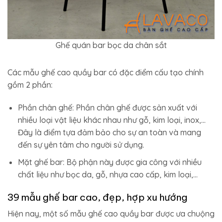
Ghế quán bar bọc da chân sắt
Các mẫu ghế cao quầy bar có đặc điểm cấu tạo chính
gồm 2 phần:
Phần chân ghế: Phần chân ghế được sản xuất với
nhiều loại vật liệu khác nhau như gỗ, kim loại, inox,…
Đây là điểm tựa đảm bảo cho sự an toàn và mang
đến sự yên tâm cho người sử dụng.
Mặt ghế bar: Bộ phận này được gia công với nhiều
chất liệu như bọc da, gỗ, nhựa cao cấp, kim loại,…
39 mẫu ghế bar cao, đẹp, hợp xu hướng
Hiện nay, một số mẫu ghế cao quầy bar được ưa chuộng