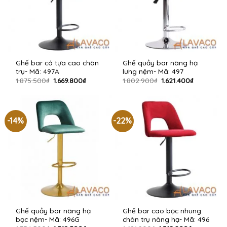
Ghế bar có tựa cao chân
Ghế quầy bar nâng hạ
trụ- Mã: 497A
lưng nệm- Mã: 497
Giá
Giá
Giá
Giá
1.875.500
₫
1.669.800
₫
1.802.900
₫
1.621.400
₫
gốc
hiện
gốc
hiện
là:
tại
là:
tại
1.875.500₫.
là:
1.802.900₫.
là:
1.669.800₫.
1.621.400₫.
-14%
-22%
Ghế quầy bar nâng hạ
Ghế bar cao bọc nhung
bọc nệm- Mã: 496G
chân trụ nâng hạ- Mã: 496