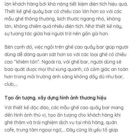
lớn khách hàng bởi khả năng tiết kiệm diện tích hiệu quả.
Thiết kế ghế quầy bar có chiều cao lớn hơn so với các
mẫu ghế thông thường, kích thước ngang nhỏ, không
lớn, không chiếm quá nhiều diện tích. Nhờ thiết kế này,
sự tương tác giữa hai người trở nên gần gũi hơn.
Bên cạnh đó, việc ngồi trên ghế cao quầy bar giúp người
dùng dễ dàng quan sát hơn so với các loại ghế có chiều
cao “khiêm tốn”. Ngoài ra, với ghế bar, người dùng sẽ
bao quát được mọi thứ xung quanh, có cảm giác an toàn
hơn trong môi trường ánh sáng không đầy đủ như bar,
club,…
Tạo ấn tượng, xây dựng hình ảnh thương hiệu
Với thiết kế độc đáo, các mẫu ghế cao quầy bar mang
đến hình ảnh thú vị, tạo ấn tượng cho khách hàng khi
ghé thăm và trải nghiệm dịch vụ tại nhà hàng, quán
cafe, trung tâm ngoại ngữ,… Đây cũng là yếu tố giúp