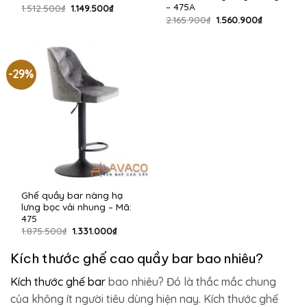
– 475A
Giá
Giá
1.512.500
₫
1.149.500
₫
gốc
hiện
Giá
Giá
2.165.900
₫
1.560.900
₫
là:
tại
gốc
hiện
1.512.500₫.
là:
là:
tại
1.149.500₫.
2.165.900₫.
là:
1.560.900₫
-29%
Ghế quầy bar nâng hạ
lưng bọc vải nhung – Mã:
475
Giá
Giá
1.875.500
₫
1.331.000
₫
gốc
hiện
là:
tại
Kích thước ghế cao quầy bar bao nhiêu?
1.875.500₫.
là:
1.331.000₫.
Kích thước ghế bar
bao nhiêu? Đó là thắc mắc chung
của không ít người tiêu dùng hiện nay. Kích thước ghế