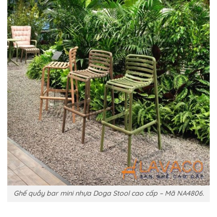
Ghế quầy bar mini nhựa Doga Stool cao cấp – Mã NA4806.