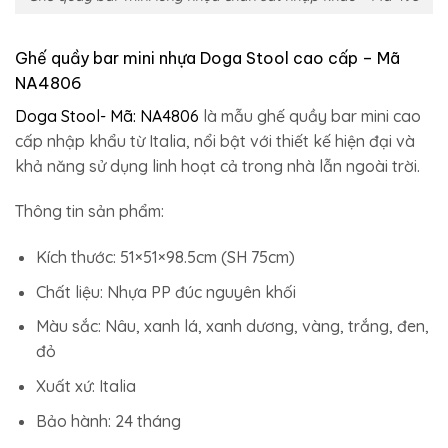
Ghế quầy bar mini nhựa Doga Stool cao cấp – Mã
NA4806
Doga Stool- Mã: NA4806
là mẫu ghế quầy bar mini cao
cấp nhập khẩu từ Italia, nổi bật với thiết kế hiện đại và
khả năng sử dụng linh hoạt cả trong nhà lẫn ngoài trời.
Thông tin sản phẩm:
Kích thước: 51×51×98.5cm (SH 75cm)
Chất liệu: Nhựa PP đúc nguyên khối
Màu sắc: Nâu, xanh lá, xanh dương, vàng, trắng, đen,
đỏ
Xuất xứ: Italia
Bảo hành: 24 tháng