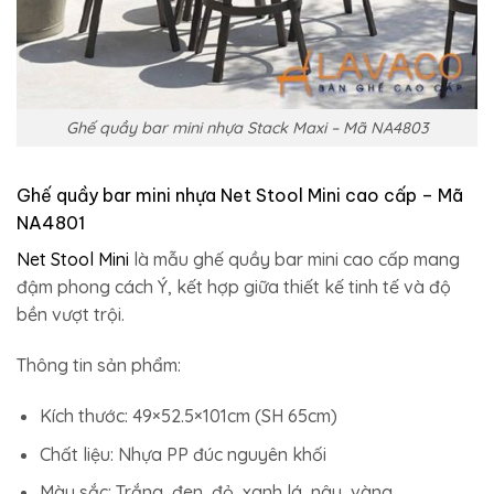
Ghế quầy bar mini nhựa Stack Maxi – Mã NA4803
Ghế quầy bar mini nhựa Net Stool Mini cao cấp – Mã
NA4801
Net Stool Mini
là mẫu ghế quầy bar mini cao cấp mang
đậm phong cách Ý, kết hợp giữa thiết kế tinh tế và độ
bền vượt trội.
Thông tin sản phẩm:
Kích thước: 49×52.5×101cm (SH 65cm)
Chất liệu: Nhựa PP đúc nguyên khối
Màu sắc: Trắng, đen, đỏ, xanh lá, nâu, vàng