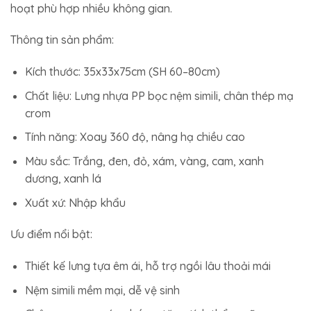
hoạt phù hợp nhiều không gian.
Thông tin sản phẩm:
Kích thước: 35x33x75cm (SH 60–80cm)
Chất liệu: Lưng nhựa PP bọc nệm simili, chân thép mạ
crom
Tính năng: Xoay 360 độ, nâng hạ chiều cao
Màu sắc: Trắng, đen, đỏ, xám, vàng, cam, xanh
dương, xanh lá
Xuất xứ: Nhập khẩu
Ưu điểm nổi bật:
Thiết kế lưng tựa êm ái, hỗ trợ ngồi lâu thoải mái
Nệm simili mềm mại, dễ vệ sinh