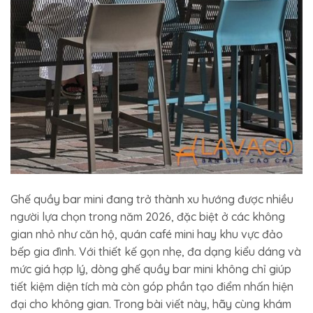
Ghế quầy bar mini đang trở thành xu hướng được nhiều
người lựa chọn trong năm 2026, đặc biệt ở các không
gian nhỏ như căn hộ, quán café mini hay khu vực đảo
bếp gia đình. Với thiết kế gọn nhẹ, đa dạng kiểu dáng và
mức giá hợp lý, dòng ghế quầy bar mini không chỉ giúp
tiết kiệm diện tích mà còn góp phần tạo điểm nhấn hiện
đại cho không gian. Trong bài viết này, hãy cùng khám