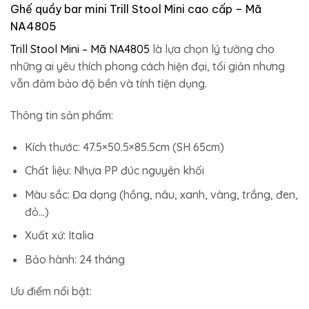
Ghế quầy bar mini Trill Stool Mini cao cấp – Mã
NA4805
Trill Stool Mini – Mã NA4805
là lựa chọn lý tưởng cho
những ai yêu thích phong cách hiện đại, tối giản nhưng
vẫn đảm bảo độ bền và tính tiện dụng.
Thông tin sản phẩm:
Kích thước: 47.5×50.5×85.5cm (SH 65cm)
Chất liệu: Nhựa PP đúc nguyên khối
Màu sắc: Đa dạng (hồng, nâu, xanh, vàng, trắng, đen,
đỏ…)
Xuất xứ: Italia
Bảo hành: 24 tháng
Ưu điểm nổi bật: