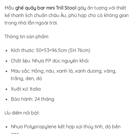
Mẫu
ghế quầy bar mini Trill Stool
gây ấn tượng với thiết
kế thanh lịch chuẩn châu Âu, phù hợp cho cả không gian
trong nhà lẫn ngoài trời.
Thông tin sản phẩm:
Kích thước: 50×53×96.5cm (SH 76cm)
Chất liệu: Nhựa PP đúc nguyên khối
Màu sắc: Hồng, nâu, xanh lá, xanh dương, vàng,
trắng, đen, đỏ
Xuất xứ: Italia
Bảo hành: 24 tháng
Ưu điểm nổi bật:
Nhựa Polypropylene kết hợp sợi thủy tinh, độ bền