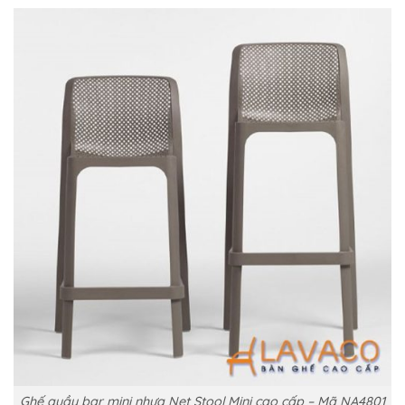
Ghế quầy bar mini nhựa Net Stool Mini cao cấp – Mã NA4801