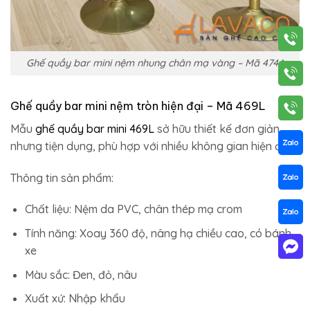
Ghế quầy bar mini nệm nhung chân mạ vàng – Mã 474A
Ghế quầy bar mini nệm tròn hiện đại – Mã 469L
Mẫu
ghế quầy bar mini 469L
sở hữu thiết kế đơn giản
nhưng tiện dụng, phù hợp với nhiều không gian hiện đại.
Thông tin sản phẩm:
Chất liệu: Nệm da PVC, chân thép mạ crom
Tính năng: Xoay 360 độ, nâng hạ chiều cao, có bánh
xe
Màu sắc: Đen, đỏ, nâu
Xuất xứ: Nhập khẩu