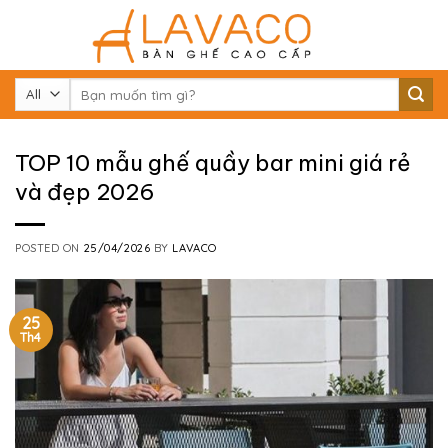
Skip
to
content
Tìm
kiếm:
TOP 10 mẫu ghế quầy bar mini giá rẻ
và đẹp 2026
POSTED ON
25/04/2026
BY
LAVACO
25
Th4