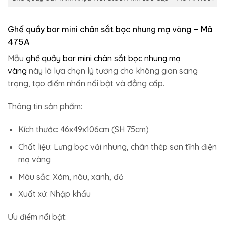
Ghế quầy bar mini chân sắt bọc nhung mạ vàng – Mã
475A
Mẫu
ghế quầy bar mini chân sắt bọc nhung mạ
vàng
này là lựa chọn lý tưởng cho không gian sang
trọng, tạo điểm nhấn nổi bật và đẳng cấp.
Thông tin sản phẩm:
Kích thước: 46x49x106cm (SH 75cm)
Chất liệu: Lưng bọc vải nhung, chân thép sơn tĩnh điện
mạ vàng
Màu sắc: Xám, nâu, xanh, đỏ
Xuất xứ: Nhập khẩu
Ưu điểm nổi bật: