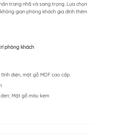
hần trang nhã và sang trọng. Lựa chọn
00₫.
là:
không gian phòng khách gia đình thêm
7.961.800₫.
trí phòng khách
 tĩnh điện, mặt gỗ MDF cao cấp.
m
 đen; Mặt gỗ màu kem