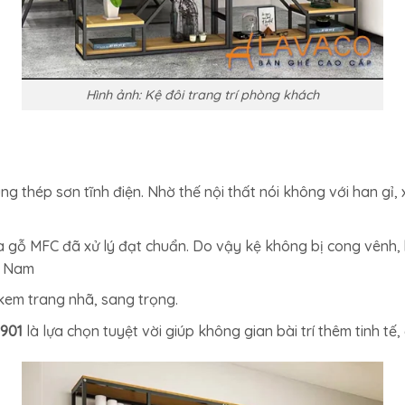
Hình ảnh: Kệ đôi trang trí phòng khách
 thép sơn tĩnh điện. Nhờ thế nội thất nói không với han gỉ,
a gỗ MFC đã xử lý đạt chuẩn. Do vậy kệ không bị cong vênh, b
t Nam
kem trang nhã, sang trọng.
901
là lựa chọn tuyệt vời giúp không gian bài trí thêm tinh t