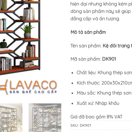
hiện đại nhưng không kém p
13.019.6
dòng sản phẩm này sẽ giúp 
đẳng cấp và ấn tượng.
Mô tả sản phẩm
Tên sản phẩm:
Kệ đôi trang 
Mã sản phẩm:
DK901
Chất liệu: Khung thép sơn
Kích thước: 200x30x210c
Màu sắc: Khung thép sơn
Xuất xứ: Nhập khẩu
Giá đã bao gồm 8% VAT
SKU:
DK901