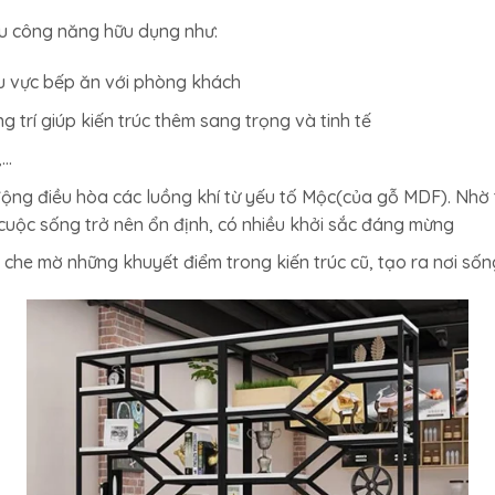
ều công năng hữu dụng như:
u vực bếp ăn với phòng khách
g trí giúp kiến trúc thêm sang trọng và tinh tế
,…
động điều hòa các luồng khí từ yếu tố Mộc(của gỗ MDF). Nhờ 
 cuộc sống trở nên ổn định, có nhiều khởi sắc đáng mừng
, che mờ những khuyết điểm trong kiến trúc cũ, tạo ra nơi sốn