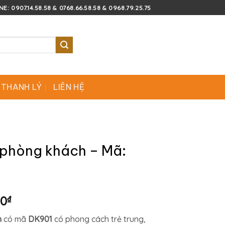
E: 0907.14.58.58 & 0768.66.58.58 & 0968.79.25.75
 THANH LÝ
LIÊN HỆ
í phòng khách – Mã:
Giá
00
₫
hiện
h
có mã
DK901
có phong cách trẻ trung,
tại