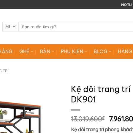
HOTLIN
Tìm
kiếm:
HÀNG
GHẾ
BÀN
PHỤ KIỆN
BLOG
HÀNG
G TRÍ
Kệ đôi trang tr
DK901
Giá
13.019.600
₫
7.961.8
gốc
Kệ đôi trang trí phòng khác
là: