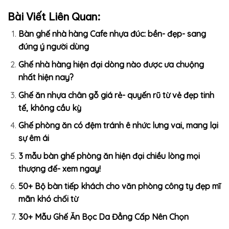
Bài Viết Liên Quan:
Bàn ghế nhà hàng Cafe nhựa đúc: bền- đẹp- sang
đúng ý người dùng
Ghế nhà hàng hiện đại dòng nào được ưa chuộng
nhất hiện nay?
Ghế ăn nhựa chân gỗ giá rẻ- quyến rũ từ vẻ đẹp tinh
tế, không cầu kỳ
Ghế phòng ăn có đệm tránh ê nhức lưng vai, mang lại
sự êm ái
3 mẫu bàn ghế phòng ăn hiện đại chiều lòng mọi
thượng đế- xem ngay!
50+ Bộ bàn tiếp khách cho văn phòng công ty đẹp mĩ
mãn khó chối từ
30+ Mẫu Ghế Ăn Bọc Da Đẳng Cấp Nên Chọn