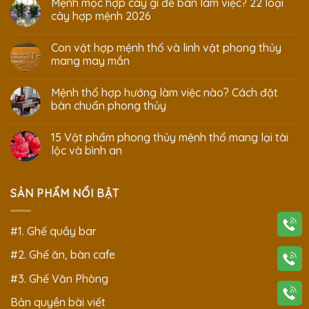
Mệnh mộc hợp cây gì để bàn làm việc? 22 loại
cây hợp mệnh 2026
Con vật hợp mệnh thổ và linh vật phong thủy
mang may mắn
Mệnh thổ hợp hướng làm việc nào? Cách đặt
bàn chuẩn phong thủy
15 Vật phẩm phong thủy mệnh thổ mang lại tài
lộc và bình an
SẢN PHẨM NỔI BẬT
#1. Ghế quầy bar
#2. Ghế ăn, bàn cafe
#3. Ghế Văn Phòng
Bản quyền bài viết