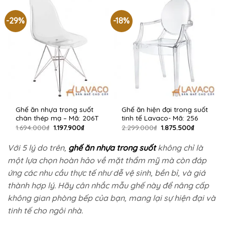
1.439.900₫.
1.318.900₫.
-29%
-18%
Ghế ăn nhựa trong suốt
Ghế ăn hiện đại trong suốt
chân thép mạ – Mã: 206T
tinh tế Lavaco- Mã: 256
Giá
Giá
Giá
Giá
1.694.000
₫
1.197.900
₫
2.299.000
₫
1.875.500
₫
gốc
hiện
gốc
hiện
là:
tại
là:
tại
1.694.000₫.
là:
2.299.000₫.
là:
Với 5 lý do trên,
ghế ăn nhựa trong suốt
không chỉ là
1.197.900₫.
1.875.500
một lựa chọn hoàn hảo về mặt thẩm mỹ mà còn đáp
ứng các nhu cầu thực tế như dễ vệ sinh, bền bỉ, và giá
thành hợp lý. Hãy cân nhắc mẫu ghế này để nâng cấp
không gian phòng bếp của bạn, mang lại sự hiện đại và
tinh tế cho ngôi nhà.