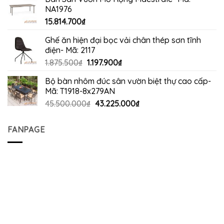
là:
tại
NA1976
8.954.000₫.
là:
15.814.700
₫
6.207.300₫.
Ghế ăn hiện đại bọc vải chân thép sơn tĩnh
điện- Mã: 2117
Giá
Giá
1.875.500
₫
1.197.900
₫
gốc
hiện
Bộ bàn nhôm đúc sân vườn biệt thự cao cấp-
là:
tại
Mã: T1918-8x279AN
1.875.500₫.
là:
Giá
Giá
45.500.000
₫
43.225.000
₫
1.197.900₫.
gốc
hiện
là:
tại
FANPAGE
45.500.000₫.
là:
43.225.000₫.