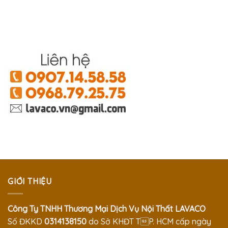
GIỚI THIỆU
Công Ty TNHH Thương Mại Dịch Vụ Nội Thất LAVACO
Số ĐKKD
0314138150
do Sở KHĐT TP. HCM cấp ngày