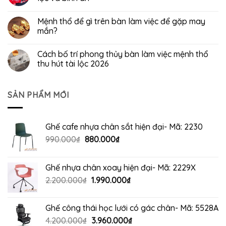
Mệnh thổ để gì trên bàn làm việc để gặp may
mắn?
Cách bố trí phong thủy bàn làm việc mệnh thổ
thu hút tài lộc 2026
SẢN PHẨM MỚI
Ghế cafe nhựa chân sắt hiện đại- Mã: 2230
Giá
Giá
990.000
₫
880.000
₫
gốc
hiện
là:
tại
Ghế nhựa chân xoay hiện đại- Mã: 2229X
990.000₫.
là:
Giá
Giá
2.200.000
₫
1.990.000
₫
880.000₫.
gốc
hiện
là:
tại
Ghế công thái học lưới có gác chân- Mã: 5528A
2.200.000₫.
là:
Giá
Giá
4.200.000
₫
3.960.000
₫
1.990.000₫.