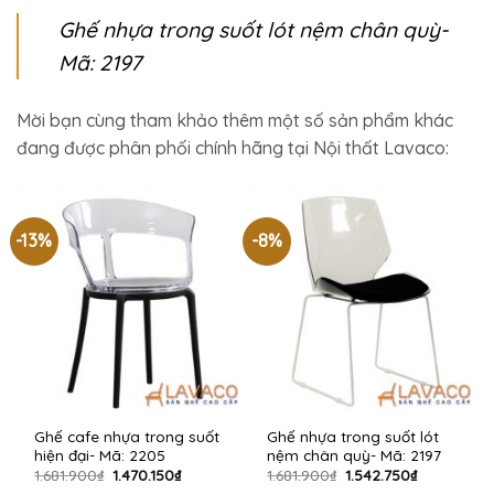
Ghế nhựa trong suốt lót nệm chân quỳ-
Mã: 2197
Mời bạn cùng tham khảo thêm một số sản phẩm khác
đang được phân phối chính hãng tại Nội thất Lavaco:
-13%
-8%
Ghế cafe nhựa trong suốt
Ghế nhựa trong suốt lót
hiện đại- Mã: 2205
nệm chân quỳ- Mã: 2197
Giá
Giá
Giá
Giá
1.681.900
₫
1.470.150
₫
1.681.900
₫
1.542.750
₫
gốc
hiện
gốc
hiện