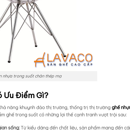
n nhựa trong suốt chân thép mạ
ó Ưu Điểm Gì?
hả năng khuynh đảo thị trường, thống trị thị trường
ghế nhự
ẩm ghế trong suốt có những lợi thế cạnh tranh vượt trội sau:
ian sống:
Từ kiểu dáng đến chất liệu, sản phẩm mang đến cá