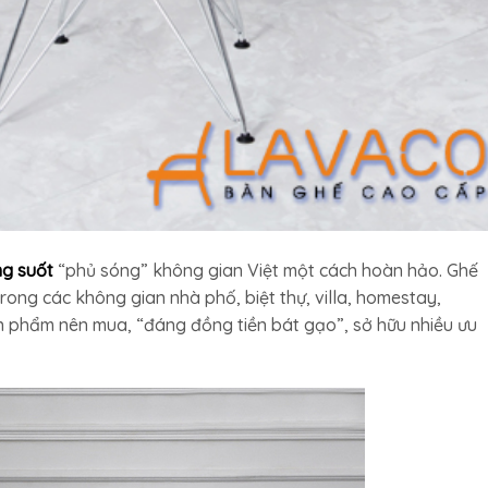
ng suốt
“phủ sóng” không gian Việt một cách hoàn hảo. Ghế
ong các không gian nhà phố, biệt thự, villa, homestay,
 phẩm nên mua, “đáng đồng tiền bát gạo”, sở hữu nhiều ưu