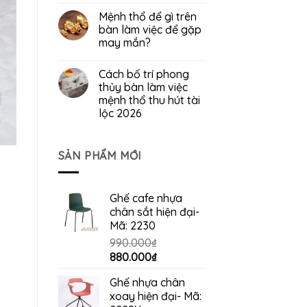
Mệnh thổ để gì trên
bàn làm việc để gặp
may mắn?
Cách bố trí phong
thủy bàn làm việc
mệnh thổ thu hút tài
lộc 2026
SẢN PHẨM MỚI
Ghế cafe nhựa
chân sắt hiện đại-
Mã: 2230
990.000
₫
Giá
Giá
880.000
₫
gốc
hiện
Ghế nhựa chân
là:
tại
xoay hiện đại- Mã:
990.000₫.
là: