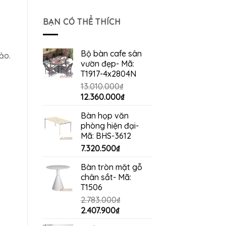
gốc
hiện
là:
tại
BẠN CÓ THỂ THÍCH
1.900.000₫.
là:
1.720.000₫.
Bộ bàn cafe sân
ảo.
vườn đẹp- Mã:
T1917-4x2804N
13.010.000
₫
Giá
Giá
12.360.000
₫
gốc
hiện
Bàn họp văn
là:
tại
phòng hiện đại-
13.010.000₫.
là:
Mã: BHS-3612
12.360.000₫.
7.320.500
₫
Bàn tròn mặt gỗ
chân sắt- Mã:
T1506
2.783.000
₫
Giá
Giá
2.407.900
₫
gốc
hiện