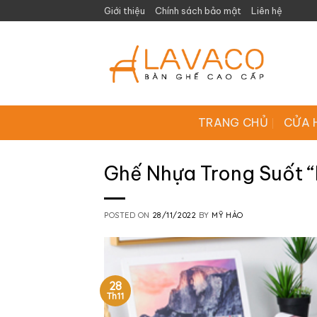
Skip
Giới thiệu
Chính sách bảo mật
Liên hệ
to
content
TRANG CHỦ
CỬA 
Ghế Nhựa Trong Suốt “
POSTED ON
28/11/2022
BY
MỸ HẢO
28
Th11