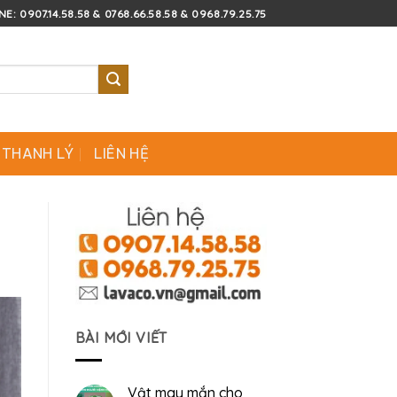
E: 0907.14.58.58 & 0768.66.58.58 & 0968.79.25.75
 THANH LÝ
LIÊN HỆ
BÀI MỚI VIẾT
Vật may mắn cho