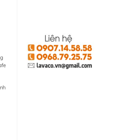
ng
afe
anh