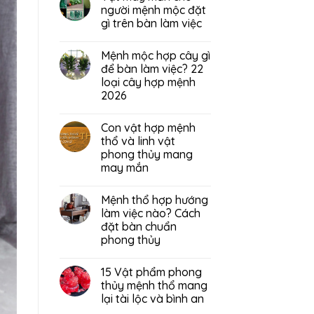
người mệnh mộc đặt
gì trên bàn làm việc
Mệnh mộc hợp cây gì
để bàn làm việc? 22
loại cây hợp mệnh
2026
Con vật hợp mệnh
thổ và linh vật
phong thủy mang
may mắn
Mệnh thổ hợp hướng
làm việc nào? Cách
đặt bàn chuẩn
phong thủy
15 Vật phẩm phong
thủy mệnh thổ mang
lại tài lộc và bình an