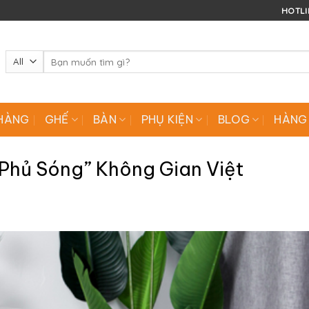
HOTLIN
Tìm
kiếm:
HÀNG
GHẾ
BÀN
PHỤ KIỆN
BLOG
HÀNG
Phủ Sóng” Không Gian Việt