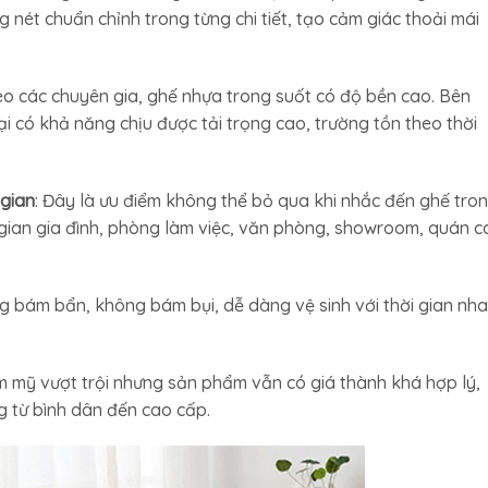
 nét chuẩn chỉnh trong từng chi tiết, tạo cảm giác thoải mái
eo các chuyên gia, ghế nhựa trong suốt có độ bền cao. Bên
i có khả năng chịu được tải trọng cao, trường tồn theo thời
 gian
: Đây là ưu điểm không thể bỏ qua khi nhắc đến ghế tro
gian gia đình, phòng làm việc, văn phòng, showroom, quán c
g bám bẩn, không bám bụi, dễ dàng vệ sinh với thời gian nh
hẩm mỹ vượt trội nhưng sản phẩm vẫn có giá thành khá hợp lý,
 từ bình dân đến cao cấp.