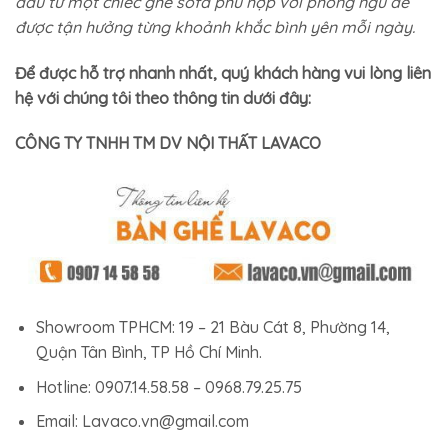
đầu tư một chiếc ghế sofa phù hợp với phòng ngủ để
được tận hưởng từng khoảnh khắc bình yên mỗi ngày.
Để được hỗ trợ nhanh nhất, quý khách hàng vui lòng liên
hệ với chúng tôi theo thông tin dưới đây:
CÔNG TY TNHH TM DV NỘI THẤT LAVACO
Showroom TPHCM: 19 – 21 Bàu Cát 8, Phường 14,
Quận Tân Bình, TP Hồ Chí Minh.
Hotline: 0907.14.58.58 – 0968.79.25.75
Email: Lavaco.vn@gmail.com