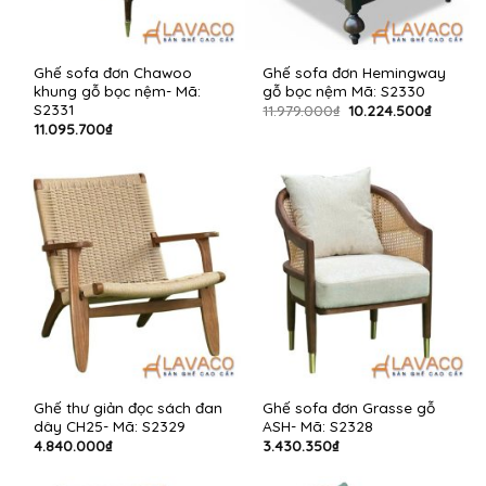
Ghế sofa đơn Chawoo
Ghế sofa đơn Hemingway
khung gỗ bọc nệm- Mã:
gỗ bọc nệm Mã: S2330
S2331
Giá
Giá
11.979.000
₫
10.224.500
₫
gốc
hiện
11.095.700
₫
là:
tại
11.979.000₫.
là:
10.224.
Ghế thư giản đọc sách đan
Ghế sofa đơn Grasse gỗ
dây CH25- Mã: S2329
ASH- Mã: S2328
4.840.000
₫
3.430.350
₫