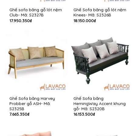
Ghế sofa băng gỗ lót nệm
Ghế Sofa băng gỗ lót nệm
Club- Mã: S2327B
Knees- Mã: S2326B
17.950.350
₫
18.150.000
₫
Ghế Sofa băng Harvey
Ghế Sofa băng
Probber gỗ ASH- Mã:
HemingWay Accent khung
S2325B
gỗ- Mã: S2320B
7.665.350
₫
16.153.500
₫