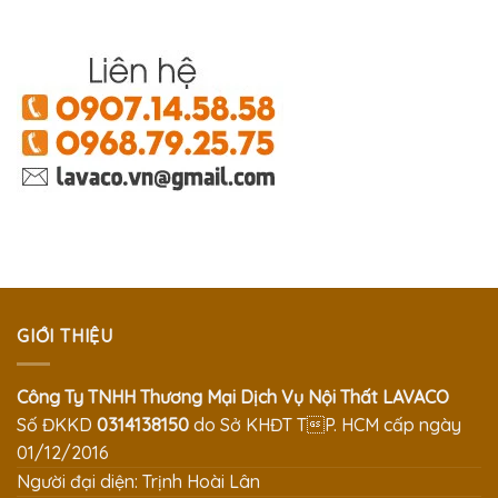
GIỚI THIỆU
Công Ty TNHH Thương Mại Dịch Vụ Nội Thất LAVACO
Số ĐKKD
0314138150
do Sở KHĐT TP. HCM cấp ngày
01/12/2016
Người đại diện: Trịnh Hoài Lân