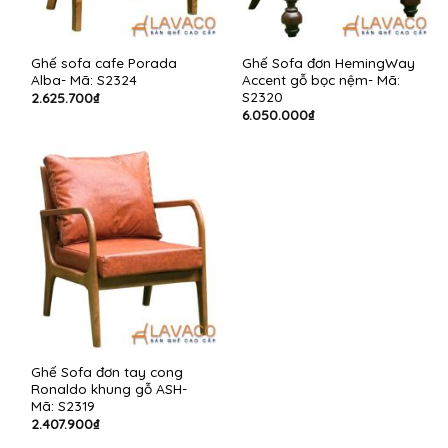
Ghế sofa cafe Porada
Ghế Sofa đơn HemingWay
Alba- Mã: S2324
Accent gỗ bọc nệm- Mã:
S2320
2.625.700
₫
6.050.000
₫
Ghế Sofa đơn tay cong
Ronaldo khung gỗ ASH-
Mã: S2319
2.407.900
₫