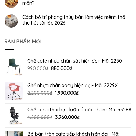
mắn?
Cách bố trí phong thủy bàn làm việc mệnh thổ
thu hút tài lộc 2026
SẢN PHẨM MỚI
Ghế cafe nhựa chân sắt hiện đại- Mã: 2230
Giá
Giá
990.000
₫
880.000
₫
gốc
hiện
là:
tại
Ghế nhựa chân xoay hiện đại- Mã: 2229X
990.000₫.
là:
Giá
Giá
2.200.000
₫
1.990.000
₫
880.000₫.
gốc
hiện
là:
tại
Ghế công thái học lưới có gác chân- Mã: 5528A
2.200.000₫.
là:
Giá
Giá
4.200.000
₫
3.960.000
₫
1.990.000₫.
gốc
hiện
là:
tại
Bộ bàn tròn cafe tiếp khách hiện đại- Mã:
4.200.000₫.
là: