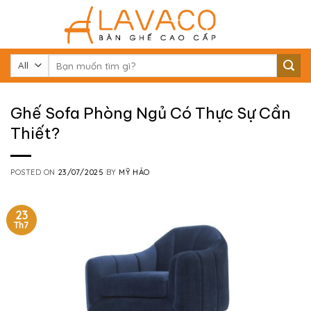
Skip
to
content
Tìm
kiếm:
Ghế Sofa Phòng Ngủ​ Có Thực Sự Cần
Thiết?
POSTED ON
23/07/2025
BY
MỸ HẢO
23
Th7