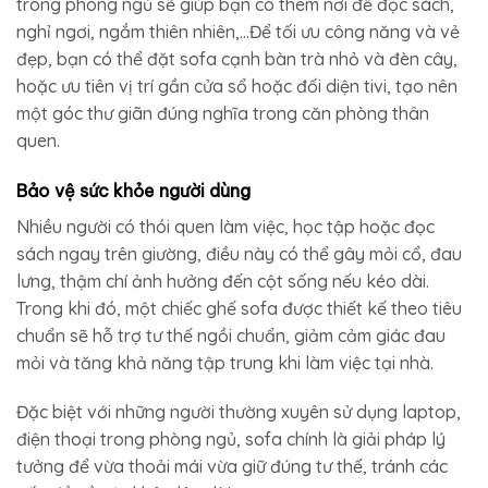
trong phòng ngủ​ sẽ giúp bạn có thêm nơi để đọc sách,
nghỉ ngơi, ngắm thiên nhiên,…Để tối ưu công năng và vẻ
đẹp, bạn có thể đặt sofa cạnh bàn trà nhỏ và đèn cây,
hoặc ưu tiên vị trí gần cửa sổ hoặc đối diện tivi, tạo nên
một góc thư giãn đúng nghĩa trong căn phòng thân
quen.
Bảo vệ sức khỏe người dùng
Nhiều người có thói quen làm việc, học tập hoặc đọc
sách ngay trên giường, điều này có thể gây mỏi cổ, đau
lưng, thậm chí ảnh hưởng đến cột sống nếu kéo dài.
Trong khi đó, một chiếc ghế sofa được thiết kế theo tiêu
chuẩn sẽ hỗ trợ tư thế ngồi chuẩn, giảm cảm giác đau
mỏi và tăng khả năng tập trung khi làm việc tại nhà.
Đặc biệt với những người thường xuyên sử dụng laptop,
điện thoại trong phòng ngủ, sofa chính là giải pháp lý
tưởng để vừa thoải mái vừa giữ đúng tư thế, tránh các