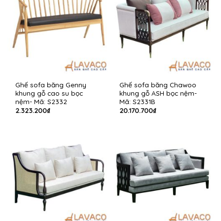
Ghế sofa băng Genny
Ghế sofa băng Chawoo
khung gỗ cao su bọc
khung gỗ ASH bọc nệm-
nệm- Mã: S2332
Mã: S2331B
2.323.200
₫
20.170.700
₫