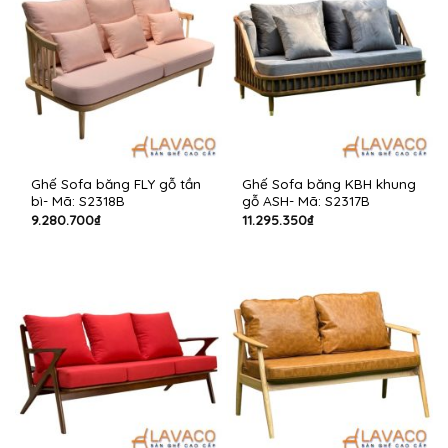
Ghế Sofa băng FLY gỗ tần
Ghế Sofa băng KBH khung
bì- Mã: S2318B
gỗ ASH- Mã: S2317B
9.280.700
₫
11.295.350
₫