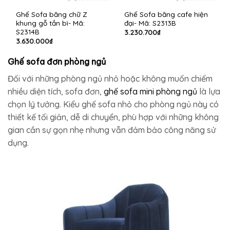
Ghế Sofa băng chữ Z
Ghế Sofa băng cafe hiện
khung gỗ tần bì- Mã:
đại- Mã: S2313B
S2314B
3.230.700
₫
3.630.000
₫
Ghế sofa đơn phòng ngủ​
Đối với những phòng ngủ nhỏ hoặc không muốn chiếm
nhiều diện tích, sofa đơn,
ghế sofa mini phòng ngủ
là lựa
chọn lý tưởng. Kiểu ghế sofa nhỏ cho phòng ngủ này có
thiết kế tối giản, dễ di chuyển, phù hợp với những không
gian cần sự gọn nhẹ nhưng vẫn đảm bảo công năng sử
dụng.