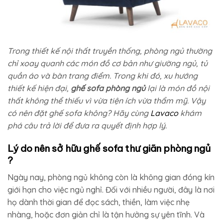
Trong thiết kế nội thất truyền thống, phòng ngủ thường
chỉ xoay quanh các món đồ cơ bản như giường ngủ, tủ
quần áo và bàn trang điểm. Trong khi đó, xu hướng
thiết kế hiện đại,
ghế sofa phòng ngủ​
lại là món đồ nội
thất không thể thiếu vì vừa tiện ích vừa thẩm mỹ. Vậy
có nên đặt ghế sofa không? Hãy cùng
Lavaco
khám
phá câu trả lời để đưa ra quyết định hợp lý.
Lý do nên sở hữu ghế sofa thư giãn phòng ngủ​
?
Ngày nay, phòng ngủ không còn là không gian đóng kín
giới hạn cho việc ngủ nghỉ. Đối với nhiều người, đây là nơi
họ dành thời gian để đọc sách, thiền, làm việc nhẹ
nhàng, hoặc đơn giản chỉ là tận hưởng sự yên tĩnh. Và