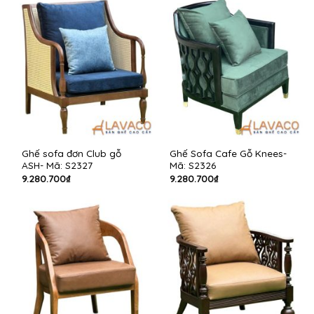
Ghế sofa đơn Club gỗ
Ghế Sofa Cafe Gỗ Knees-
ASH- Mã: S2327
Mã: S2326
9.280.700
₫
9.280.700
₫