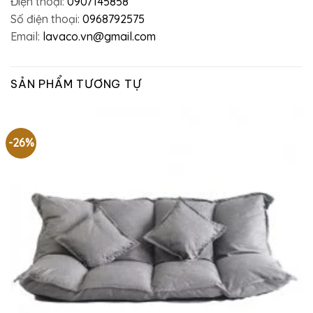
Điện thoại:
0907145858
Số điện thoại:
0968792575
Email:
lavaco.vn@gmail.com
SẢN PHẨM TƯƠNG TỰ
-26%