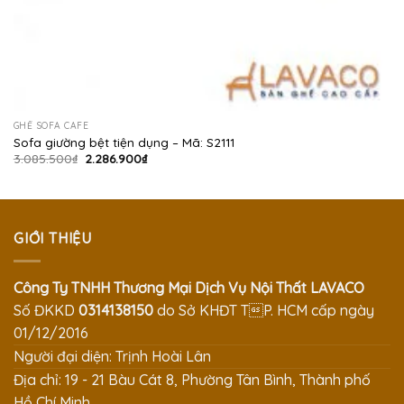
GHẾ SOFA CAFE
Sofa giường bệt tiện dụng – Mã: S2111
Giá
Giá
3.085.500
₫
2.286.900
₫
gốc
hiện
là:
tại
3.085.500₫.
là:
2.286.900₫.
GIỚI THIỆU
Công Ty TNHH Thương Mại Dịch Vụ Nội Thất LAVACO
Số ĐKKD
0314138150
do Sở KHĐT TP. HCM cấp ngày
01/12/2016
Người đại diện: Trịnh Hoài Lân
Địa chỉ: 19 - 21 Bàu Cát 8, Phường Tân Bình, Thành phố
Hồ Chí Minh.