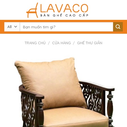
Skip
to
content
Tìm
kiếm:
TRANG CHỦ
/
CỬA HÀNG
/
GHẾ THƯ GIÃN