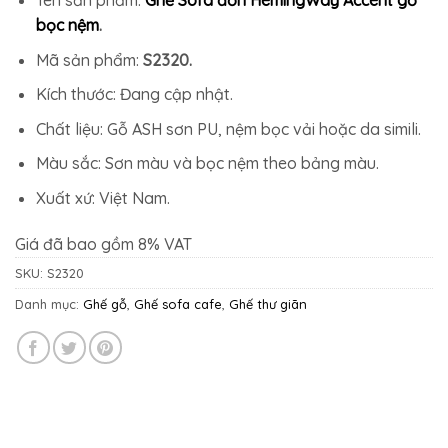
bọc nệm
.
Mã sản phẩm:
S2320.
Kích thước: Đang cập nhật.
Chất liệu: Gỗ ASH sơn PU, nệm bọc vải hoặc da simili.
Màu sắc: Sơn màu và bọc nệm theo bảng màu.
Xuất xứ: Việt Nam.
Giá đã bao gồm 8% VAT
SKU:
S2320
Danh mục:
Ghế gỗ
,
Ghế sofa cafe
,
Ghế thư giãn