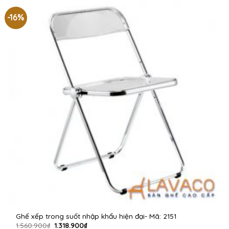
-16%
Ghế xếp trong suốt nhập khẩu hiện đại- Mã: 2151
Giá
Giá
1.560.900
₫
1.318.900
₫