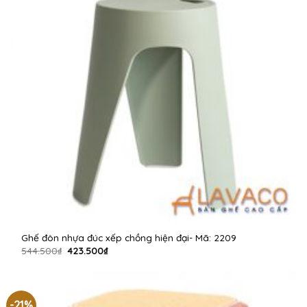
Ghế đôn nhựa đúc xếp chồng hiện đại- Mã: 2209
Giá
Giá
544.500
₫
423.500
₫
gốc
hiện
là:
tại
544.500₫.
là:
423.500₫.
-21%