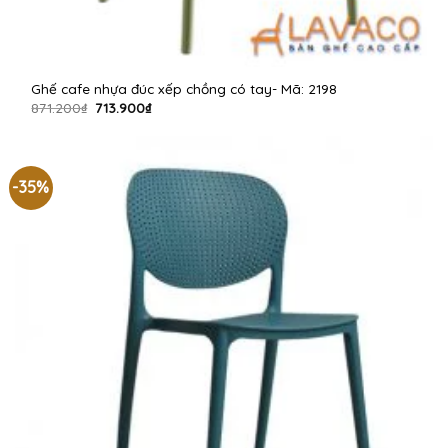
Ghế cafe nhựa đúc xếp chồng có tay- Mã: 2198
Giá
Giá
871.200
₫
713.900
₫
gốc
hiện
là:
tại
871.200₫.
là:
713.900₫.
-35%