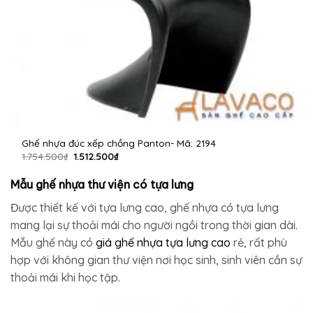
Ghế nhựa đúc xếp chồng Panton- Mã: 2194
Giá
Giá
1.754.500
₫
1.512.500
₫
gốc
hiện
là:
tại
1.754.500₫.
là:
Mẫu ghế nhựa thư viện có tựa lưng
1.512.500₫.
Được thiết kế với tựa lưng cao, ghế nhựa có tựa lưng
mang lại sự thoải mái cho người ngồi trong thời gian dài.
Mẫu ghế này có
giá ghế nhựa tựa lưng cao
rẻ, rất phù
hợp với không gian thư viện nơi học sinh, sinh viên cần sự
thoải mái khi học tập.