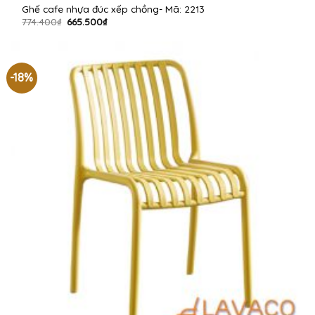
Ghế cafe nhựa đúc xếp chồng- Mã: 2213
Giá
Giá
774.400
₫
665.500
₫
gốc
hiện
là:
tại
774.400₫.
là:
665.500₫.
-18%