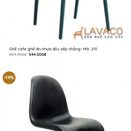
Ghế cafe ghế ăn nhựa đúc xếp chồng- Mã: 210
Giá
Giá
834.900
₫
544.500
₫
gốc
hiện
là:
tại
834.900₫.
là:
544.500₫.
-14%