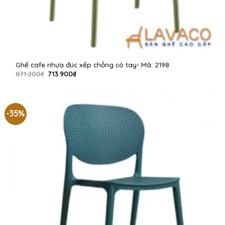
Ghế cafe nhựa đúc xếp chồng có tay- Mã: 2198
Giá
Giá
871.200
₫
713.900
₫
gốc
hiện
là:
tại
871.200₫.
là:
713.900₫.
-35%