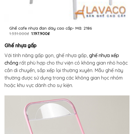
Ghế cafe nhựa đan dây cao cấp- Mã: 2186
Giá
Giá
1.331.000
₫
1.197.900
₫
gốc
hiện
là:
tại
1.331.000₫.
là:
Ghế nhựa gấp
1.197.900₫.
Với tính năng gấp gọn, ghế nhựa gấp,
ghế nhựa xếp
chồng
rất phù hợp cho thư viện có không gian nhỏ hoặc
cần di chuyển, sắp xếp lại thường xuyên. Mẫu ghế này
thường được sử dụng trong các không gian học nhóm
hoặc khu vực dành cho sự kiện.