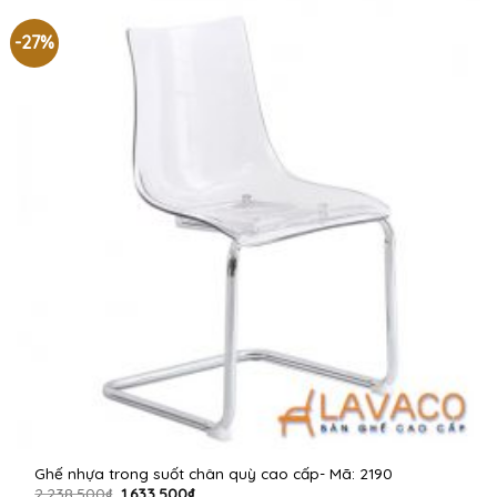
968.000₫.
-27%
Ghế nhựa trong suốt chân quỳ cao cấp- Mã: 2190
Giá
Giá
2.238.500
₫
1.633.500
₫