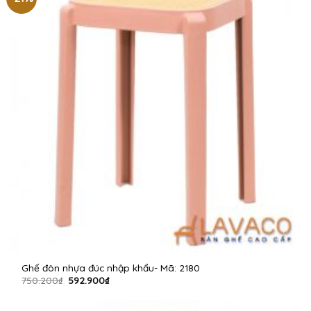
Ghế đôn nhựa đúc nhập khẩu- Mã: 2180
Giá
Giá
750.200
₫
592.900
₫
gốc
hiện
là:
tại
750.200₫.
là: