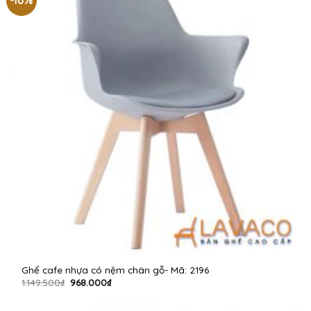
Ghế cafe nhựa có nệm chân gỗ- Mã: 2196
Giá
Giá
1.149.500
₫
968.000
₫
gốc
hiện
là:
tại
1.149.500₫.
là: