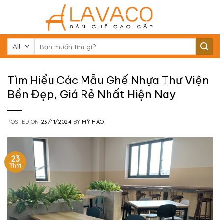
Skip
to
content
Tìm
kiếm:
Tìm Hiểu Các Mẫu Ghế Nhựa Thư Viện
Bền Đẹp, Giá Rẻ Nhất Hiện Nay
POSTED ON
23/11/2024
BY
MỸ HẢO
23
Th11