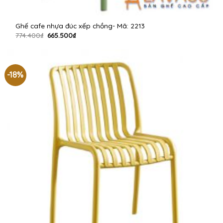
Ghế cafe nhựa đúc xếp chồng- Mã: 2213
Giá
Giá
774.400
₫
665.500
₫
gốc
hiện
là:
tại
774.400₫.
là:
665.500₫.
-18%