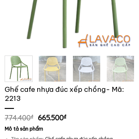
Ghế cafe nhựa đúc xếp chồng- Mã:
2213
Giá
Giá
774.400
₫
665.500
₫
gốc
hiện
Mô tả sản phẩm
là:
tại
Tên sản phẩm:
Ghế cafe nhựa đúc xếp chồng.