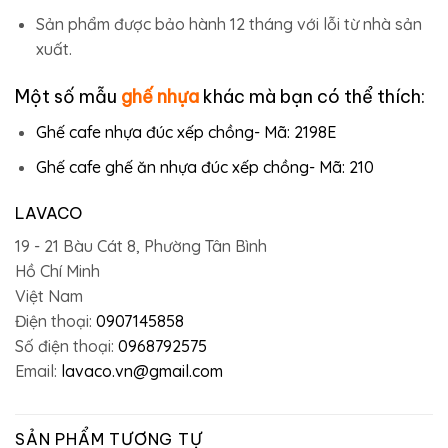
Sản phẩm được bảo hành 12 tháng với lỗi từ nhà sản
xuất.
Một số mẫu
ghế nhựa
khác mà bạn có thể thích:
Ghế cafe nhựa đúc xếp chồng- Mã: 2198E
Ghế cafe ghế ăn nhựa đúc xếp chồng- Mã: 210
LAVACO
19 - 21 Bàu Cát 8, Phường Tân Bình
Hồ Chí Minh
Việt Nam
Điện thoại:
0907145858
Số điện thoại:
0968792575
Email:
lavaco.vn@gmail.com
SẢN PHẨM TƯƠNG TỰ