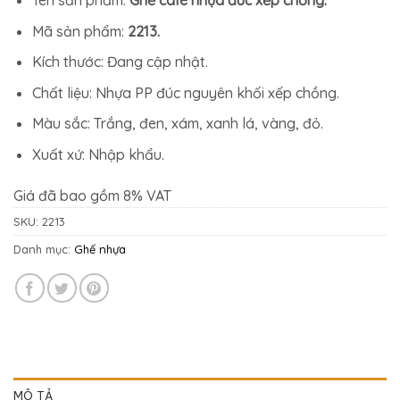
774.400₫.
là:
665.500₫.
Mã sản phẩm:
2213.
Kích thước: Đang cập nhật.
Chất liệu: Nhựa PP đúc nguyên khối xếp chồng.
Màu sắc: Trắng, đen, xám, xanh lá, vàng, đỏ.
Xuất xứ: Nhập khẩu.
Giá đã bao gồm 8% VAT
SKU:
2213
Danh mục:
Ghế nhựa
MÔ TẢ