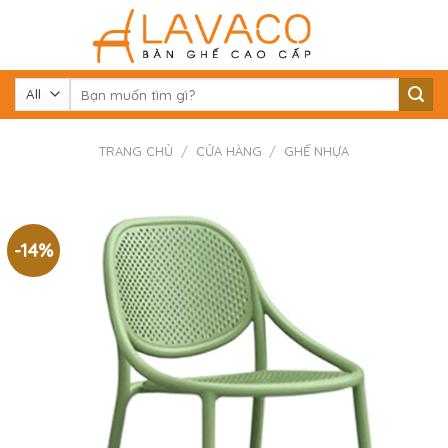
Skip
to
content
Tìm
kiếm:
TRANG CHỦ
/
CỬA HÀNG
/
GHẾ NHỰA
-14%