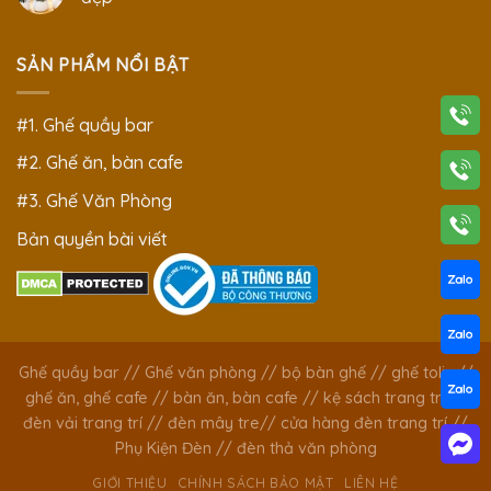
SẢN PHẨM NỔI BẬT
#1. Ghế quầy bar
#2. Ghế ăn, bàn cafe
#3. Ghế Văn Phòng
Bản quyền bài viết
Ghế quầy bar
//
Ghế văn phòng
//
bộ bàn ghế
//
ghế tolix
//
ghế ăn, ghế cafe
//
bàn ăn, bàn cafe
//
kệ sách trang trí
//
đèn vải trang trí
//
đèn mây tre
//
cửa hàng đèn trang trí
//
Phụ Kiện Đèn
//
đèn thả văn phòng
GIỚI THIỆU
CHÍNH SÁCH BẢO MẬT
LIÊN HỆ