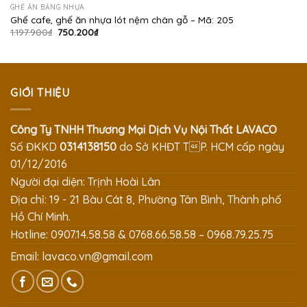
GHẾ ĂN BẰNG NHỰA
Ghế cafe, ghế ăn nhựa lót nệm chân gỗ – Mã: 205
Giá
Giá
1.197.900
₫
750.200
₫
gốc
hiện
là:
tại
1.197.900₫.
là:
750.200₫.
GIỚI THIỆU
Công Ty TNHH Thương Mại Dịch Vụ Nội Thất LAVACO
Số ĐKKD
0314138150
do Sở KHĐT TP. HCM cấp ngày
01/12/2016
Người đại diện: Trịnh Hoài Lân
Địa chỉ: 19 - 21 Bàu Cát 8, Phường Tân Bình, Thành phố
Hồ Chí Minh.
Hotline: 0907.14.58.58 & 0768.66.58.58 – 0968.79.25.75
Email:
lavaco.vn@gmail.com