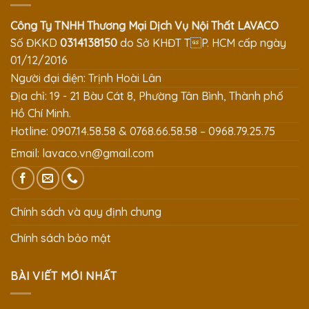
Công Ty TNHH Thương Mại Dịch Vụ Nội Thất LAVACO
Số ĐKKD
0314138150
do Sở KHĐT TP. HCM cấp ngày
01/12/2016
Người đại diện: Trịnh Hoài Lân
Địa chỉ: 19 - 21 Bàu Cát 8, Phường Tân Bình, Thành phố
Hồ Chí Minh.
Hotline: 0907.14.58.58 & 0768.66.58.58 – 0968.79.25.75
Email:
lavaco.vn@gmail.com
Chính sách và quy định chung
Chính sách bảo mật
BÀI VIẾT MỚI NHẤT