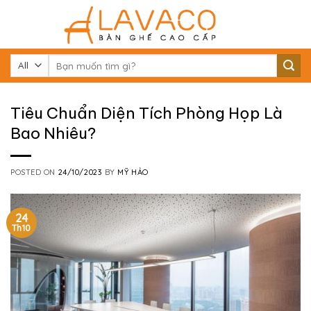
Skip
to
content
Tìm
kiếm:
Tiêu Chuẩn Diện Tích Phòng Họp Là
Bao Nhiêu?
POSTED ON
24/10/2023
BY
MỸ HẢO
24
Th10