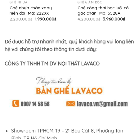
GHẾ NHỰA
GHẾ GIÁM ĐỐC
Ghế nhựa chân xoay
Ghế công thái học lưới có
hiện đại- Mã: 2229X
gác chân- Mã: 5528A
Giá
Giá
Giá
Giá
2.200.000
₫
1.990.000
₫
4.200.000
₫
3.960.000
₫
gốc
hiện
gốc
hiện
là:
tại
là:
tại
2.200.000₫.
là:
4.200.000₫.
là:
1.990.000₫.
3.960.
Để được hỗ trợ nhanh nhất, quý khách hàng vui lòng liên
hệ với chúng tôi theo thông tin dưới đây:
CÔNG TY TNHH TM DV NỘI THẤT LAVACO
Showroom TPHCM: 19 – 21 Bàu Cát 8, Phường Tân
Bình, TP Hồ Chí Minh.