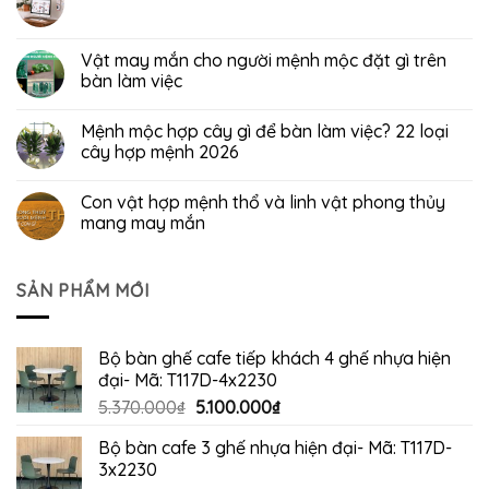
Vật may mắn cho người mệnh mộc đặt gì trên
bàn làm việc
Mệnh mộc hợp cây gì để bàn làm việc? 22 loại
cây hợp mệnh 2026
Con vật hợp mệnh thổ và linh vật phong thủy
mang may mắn
SẢN PHẨM MỚI
Bộ bàn ghế cafe tiếp khách 4 ghế nhựa hiện
đại- Mã: T117D-4x2230
Giá
Giá
5.370.000
₫
5.100.000
₫
gốc
hiện
Bộ bàn cafe 3 ghế nhựa hiện đại- Mã: T117D-
là:
tại
3x2230
5.370.000₫.
là: