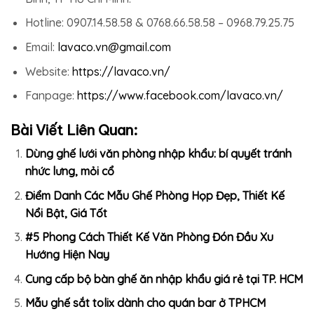
Hotline: 0907.14.58.58 & 0768.66.58.58 – 0968.79.25.75
Email:
lavaco.vn@gmail.com
Website:
https://lavaco.vn/
Fanpage:
https://www.facebook.com/lavaco.vn/
Bài Viết Liên Quan:
Dùng ghế lưới văn phòng nhập khẩu: bí quyết tránh
nhức lưng, mỏi cổ
Điểm Danh Các Mẫu Ghế Phòng Họp Đẹp, Thiết Kế
Nổi Bật, Giá Tốt
#5 Phong Cách Thiết Kế Văn Phòng Đón Đầu Xu
Hướng Hiện Nay
Cung cấp bộ bàn ghế ăn nhập khẩu giá rẻ tại TP. HCM
Mẫu ghế sắt tolix dành cho quán bar ở TPHCM