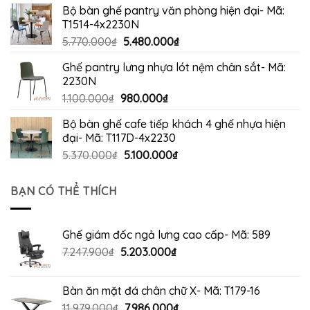
Bộ bàn ghế pantry văn phòng hiện đại- Mã:
là:
tại
T1514-4x2230N
5.670.000₫.
là:
Giá
Giá
5.770.000
₫
5.480.000
₫
5.380.000₫.
gốc
hiện
Ghế pantry lưng nhựa lót nệm chân sắt- Mã:
là:
tại
2230N
5.770.000₫.
là:
Giá
Giá
1.100.000
₫
980.000
₫
5.480.000₫.
gốc
hiện
Bộ bàn ghế cafe tiếp khách 4 ghế nhựa hiện
là:
tại
đại- Mã: T117D-4x2230
1.100.000₫.
là:
Giá
Giá
5.370.000
₫
5.100.000
₫
980.000₫.
gốc
hiện
là:
tại
BẠN CÓ THỂ THÍCH
5.370.000₫.
là:
5.100.000₫.
Ghế giám đốc ngả lưng cao cấp- Mã: 589
Giá
Giá
7.247.900
₫
5.203.000
₫
gốc
hiện
là:
tại
Bàn ăn mặt đá chân chữ X- Mã: T179-16
7.247.900₫.
là:
Giá
Giá
11.979.000
₫
7.986.000
₫
5.203.000₫.