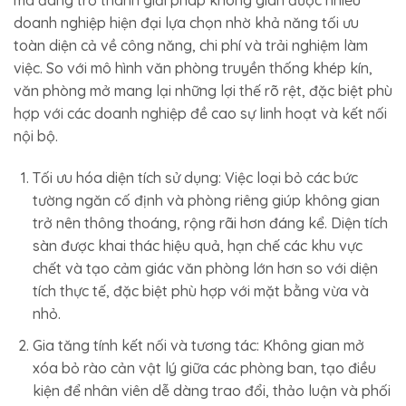
mà đang trở thành giải pháp không gian được nhiều
doanh nghiệp hiện đại lựa chọn nhờ khả năng tối ưu
toàn diện cả về công năng, chi phí và trải nghiệm làm
việc. So với mô hình văn phòng truyền thống khép kín,
văn phòng mở mang lại những lợi thế rõ rệt, đặc biệt phù
hợp với các doanh nghiệp đề cao sự linh hoạt và kết nối
nội bộ.
Tối ưu hóa diện tích sử dụng: Việc loại bỏ các bức
tường ngăn cố định và phòng riêng giúp không gian
trở nên thông thoáng, rộng rãi hơn đáng kể. Diện tích
sàn được khai thác hiệu quả, hạn chế các khu vực
chết và tạo cảm giác văn phòng lớn hơn so với diện
tích thực tế, đặc biệt phù hợp với mặt bằng vừa và
nhỏ.
Gia tăng tính kết nối và tương tác: Không gian mở
xóa bỏ rào cản vật lý giữa các phòng ban, tạo điều
kiện để nhân viên dễ dàng trao đổi, thảo luận và phối