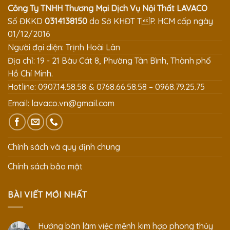
Công Ty TNHH Thương Mại Dịch Vụ Nội Thất LAVACO
Số ĐKKD
0314138150
do Sở KHĐT TP. HCM cấp ngày
01/12/2016
Người đại diện: Trịnh Hoài Lân
Địa chỉ: 19 - 21 Bàu Cát 8, Phường Tân Bình, Thành phố
Hồ Chí Minh.
Hotline: 0907.14.58.58 & 0768.66.58.58 – 0968.79.25.75
Email:
lavaco.vn@gmail.com
Chính sách và quy định chung
Chính sách bảo mật
BÀI VIẾT MỚI NHẤT
Hướng bàn làm việc mệnh kim hợp phong thủy