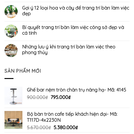
Gợi ý 12 loại hoa và cây để trang trí bàn làm việc
đẹp
Bí quyết trang trí bàn làm việc công sở đẹp và
cá tính
Những lưu ý khi trang trí bàn làm việc theo
phong thủy
SẢN PHẨM MỚI
Ghế bar nệm tròn chân trụ nâng hạ- Mã: 4145
Giá
Giá
900.000
₫
795.000
₫
gốc
hiện
là:
tại
Bộ bàn tròn cafe tiếp khách hiện đại- Mã:
900.000₫.
là:
T117D-4x2230N
795.000₫.
Giá
Giá
5.670.000
₫
5.380.000
₫
gốc
hiện