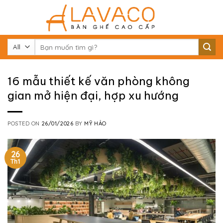
Skip
to
content
Tìm
kiếm:
16 mẫu thiết kế văn phòng không
gian mở hiện đại, hợp xu hướng
POSTED ON
26/01/2026
BY
MỸ HẢO
26
Th1