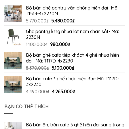
gốc
hiện
Bộ bàn ghế pantry văn phòng hiện đại- Mã:
là:
tại
T1514-4x2230N
5.670.000₫.
là:
Giá
Giá
5.770.000
₫
5.480.000
₫
5.380.000₫.
gốc
hiện
Ghế pantry lưng nhựa lót nệm chân sắt- Mã:
là:
tại
2230N
5.770.000₫.
là:
Giá
Giá
1.100.000
₫
980.000
₫
5.480.000₫.
gốc
hiện
Bộ bàn ghế cafe tiếp khách 4 ghế nhựa hiện
là:
tại
đại- Mã: T117D-4x2230
1.100.000₫.
là:
Giá
Giá
5.370.000
₫
5.100.000
₫
980.000₫.
gốc
hiện
Bộ bàn cafe 3 ghế nhựa hiện đại- Mã: T117D-
là:
tại
3x2230
5.370.000₫.
là:
Giá
Giá
4.490.000
₫
4.265.000
₫
5.100.000₫.
gốc
hiện
là:
tại
BẠN CÓ THỂ THÍCH
4.490.000₫.
là:
4.265.000₫.
Bộ bàn ăn, bàn cafe 3 ghế hiện đại sang trọng