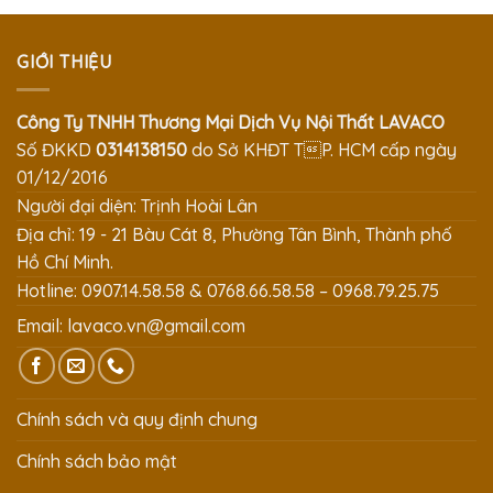
GIỚI THIỆU
Công Ty TNHH Thương Mại Dịch Vụ Nội Thất LAVACO
Số ĐKKD
0314138150
do Sở KHĐT TP. HCM cấp ngày
01/12/2016
Người đại diện: Trịnh Hoài Lân
Địa chỉ: 19 - 21 Bàu Cát 8, Phường Tân Bình, Thành phố
Hồ Chí Minh.
Hotline: 0907.14.58.58 & 0768.66.58.58 – 0968.79.25.75
Email:
lavaco.vn@gmail.com
Chính sách và quy định chung
Chính sách bảo mật