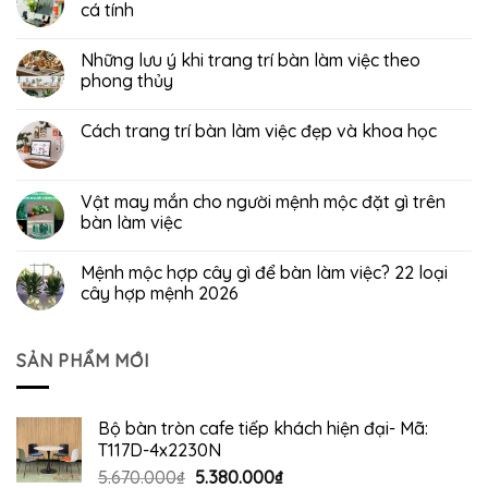
cá tính
Những lưu ý khi trang trí bàn làm việc theo
phong thủy
Cách trang trí bàn làm việc đẹp và khoa học
Vật may mắn cho người mệnh mộc đặt gì trên
bàn làm việc
Mệnh mộc hợp cây gì để bàn làm việc? 22 loại
cây hợp mệnh 2026
SẢN PHẨM MỚI
Bộ bàn tròn cafe tiếp khách hiện đại- Mã:
T117D-4x2230N
Giá
Giá
5.670.000
₫
5.380.000
₫