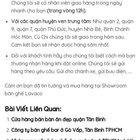
Chúng tôi sẽ có nhân viên giao hàng trong ngày
nhanh cho bạn
(trong vòng 12h).
Với các quận huyện ven trung tâm:
Như quận 2, quận
9, quận 7, quận Thủ Đức, huyện Nhà Bè, Bình Chánh
Hóc Môn, Củ Chi chúng tôi sẽ giao trong hôm sau.
Cam kết bạn sẽ nhận được hàng sớm nhất.
Đối với khách tỉnh hãy cho chúng tôi biết cách mà bạn
thường nhận hàng khi đặt online. Chúng tôi sẽ gửi
hàng theo yêu cầu: Gửi cho chành xe, gửi bưu điện, ….
Cảm ơn bạn đã tin tưởng và mua hàng tại Showroom
bàn ghế Lavaco
Bài Viết Liên Quan:
Cửa hàng bán bàn ăn đẹp quận Tân Bình
Công ty bán ghế bar ở Gò Vấp, Tân Bình TPHCM