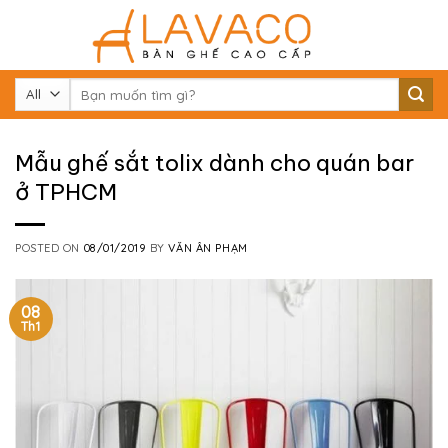
Skip
to
content
Tìm
kiếm:
Mẫu ghế sắt tolix dành cho quán bar
ở TPHCM
POSTED ON
08/01/2019
BY
VĂN ÂN PHẠM
08
Th1