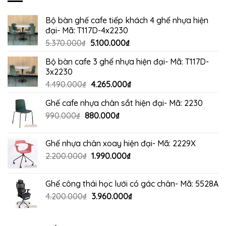
Bộ bàn ghế cafe tiếp khách 4 ghế nhựa hiện
đại- Mã: T117D-4x2230
Giá
Giá
5.370.000
₫
5.100.000
₫
gốc
hiện
Bộ bàn cafe 3 ghế nhựa hiện đại- Mã: T117D-
là:
tại
3x2230
5.370.000₫.
là:
Giá
Giá
4.490.000
₫
4.265.000
₫
5.100.000₫.
gốc
hiện
Ghế cafe nhựa chân sắt hiện đại- Mã: 2230
là:
tại
Giá
Giá
990.000
₫
880.000
4.490.000₫.
₫
là:
gốc
hiện
4.265.000₫.
là:
tại
Ghế nhựa chân xoay hiện đại- Mã: 2229X
990.000₫.
là:
Giá
Giá
2.200.000
₫
1.990.000
₫
880.000₫.
gốc
hiện
là:
tại
Ghế công thái học lưới có gác chân- Mã: 5528A
2.200.000₫.
là:
Giá
Giá
4.200.000
₫
3.960.000
₫
1.990.000₫.
gốc
hiện
là:
tại