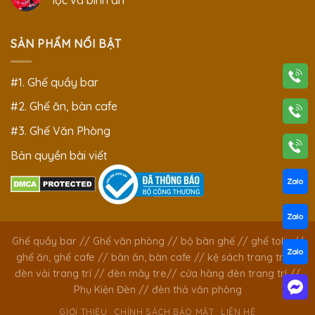
lộc và bình an
SẢN PHẨM NỔI BẬT
#1. Ghế quầy bar
#2. Ghế ăn, bàn cafe
#3. Ghế Văn Phòng
Bản quyền bài viết
Ghế quầy bar
//
Ghế văn phòng
//
bộ bàn ghế
//
ghế tolix
//
ghế ăn, ghế cafe
//
bàn ăn, bàn cafe
//
kệ sách trang trí
//
đèn vải trang trí
//
đèn mây tre
//
cửa hàng đèn trang trí
//
Phụ Kiện Đèn
//
đèn thả văn phòng
GIỚI THIỆU
CHÍNH SÁCH BẢO MẬT
LIÊN HỆ