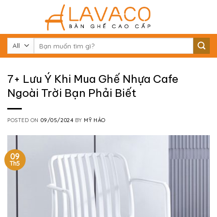
Skip
to
content
Tìm
kiếm:
7+ Lưu Ý Khi Mua Ghế Nhựa Cafe
Ngoài Trời Bạn Phải Biết
POSTED ON
09/05/2024
BY
MỸ HẢO
09
Th5