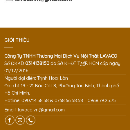
GIỚI THIỆU
Công Ty TNHH Thương Mại Dịch Vụ Nội Thất LAVACO
Số ĐKKD
0314138150
do Sở KHĐT TP. HCM cấp ngày
01/12/2016
Người đại diện: Trịnh Hoài Lân
Địa chỉ: 19 - 21 Bàu Cát 8, Phường Tân Bình, Thành phố
Hồ Chí Minh.
Hotline: 0907.14.58.58 & 0768.66.58.58 – 0968.79.25.75
Email:
lavaco.vn@gmail.com