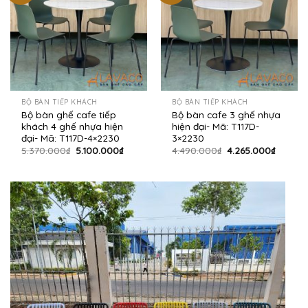
BỘ BÀN TIẾP KHÁCH
BỘ BÀN TIẾP KHÁCH
Bộ bàn ghế cafe tiếp
Bộ bàn cafe 3 ghế nhựa
khách 4 ghế nhựa hiện
hiện đại- Mã: T117D-
đại- Mã: T117D-4×2230
3×2230
Giá
Giá
Giá
Giá
5.370.000
₫
5.100.000
₫
4.490.000
₫
4.265.000
₫
gốc
hiện
gốc
hiện
là:
tại
là:
tại
5.370.000₫.
là:
4.490.000₫.
là:
5.100.000₫.
4.265.0