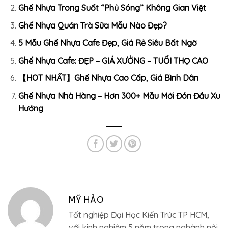
Ghế Nhựa Trong Suốt “Phủ Sóng” Không Gian Việt
Ghế Nhựa Quán Trà Sữa Mẫu Nào Đẹp?
5 Mẫu Ghế Nhựa Cafe Đẹp, Giá Rẻ Siêu Bất Ngờ
Ghế Nhựa Cafe: ĐẸP – GIÁ XƯỞNG – TUỔI THỌ CAO
【HOT NHẤT】Ghế Nhựa Cao Cấp, Giá Bình Dân
Ghế Nhựa Nhà Hàng – Hơn 300+ Mẫu Mới Đón Đầu Xu
Hướng
MỸ HẢO
Tốt nghiệp Đại Học Kiến Trúc TP HCM,
với kinh nghiệm 5 năm trong nghành nội