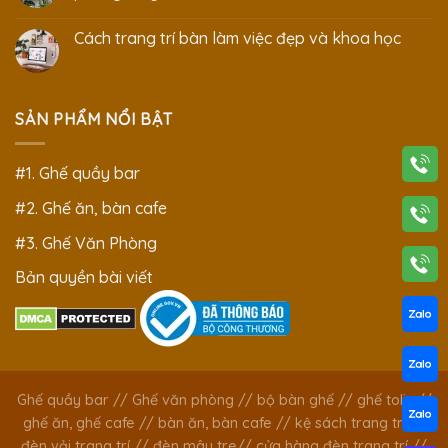
Cách trang trí bàn làm việc đẹp và khoa học
SẢN PHẨM NỔI BẬT
#1. Ghế quầy bar
#2. Ghế ăn, bàn cafe
#3. Ghế Văn Phòng
Bản quyền bài viết
Ghế quầy bar
//
Ghế văn phòng
//
bộ bàn ghế
//
ghế tolix
//
ghế ăn, ghế cafe
//
bàn ăn, bàn cafe
//
kệ sách trang trí
//
đèn vải trang trí
//
đèn mây tre
//
cửa hàng đèn trang trí
//