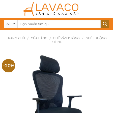
Skip
to
content
Tìm
kiếm:
TRANG CHỦ
/
CỬA HÀNG
/
GHẾ VĂN PHÒNG
/
GHẾ TRƯỞNG
PHÒNG
-20%