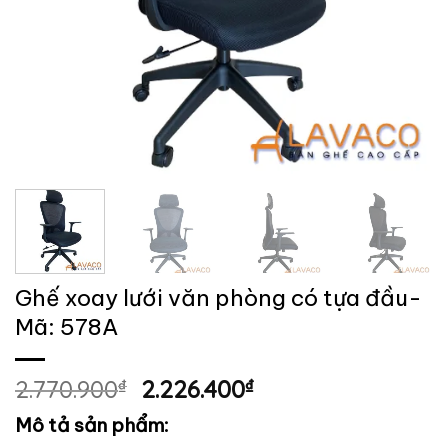
Ghế xoay lưới văn phòng có tựa đầu-
Mã: 578A
Giá
Giá
2.770.900
₫
2.226.400
₫
gốc
hiện
Mô tả sản phẩm:
là:
tại