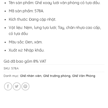
2.770.900₫.
là:
Tên sản phẩm: Ghế xoay lưới văn phòng có tựa đầu.
2.226.400₫.
Mã sản phẩm: 578A.
Kích thước: Đang cập nhật.
Vật liệu: Nệm, lưng tựa lưới; Tay, chân nhựa cao cấp,
có tựa đầu
Màu sắc: Đen, xám.
Xuất xứ: Nhập khẩu.
Giá đã bao gồm 8% VAT
SKU:
578A
Danh mục:
Ghế nhân viên
,
Ghế trưởng phòng
,
Ghế Văn Phòng