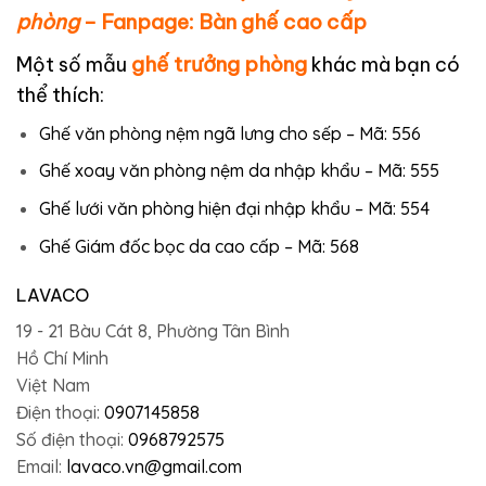
phòng
– Fanpage:
Bàn ghế cao cấp
ghế trưởng phòng
Một số mẫu
khác mà bạn có
thể thích:
Ghế văn phòng nệm ngã lưng cho sếp – Mã: 556
Ghế xoay văn phòng nệm da nhập khẩu – Mã: 555
Ghế lưới văn phòng hiện đại nhập khẩu – Mã: 554
Ghế Giám đốc bọc da cao cấp – Mã: 568
LAVACO
19 - 21 Bàu Cát 8, Phường Tân Bình
Hồ Chí Minh
Việt Nam
Điện thoại:
0907145858
Số điện thoại:
0968792575
Email:
lavaco.vn@gmail.com