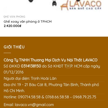
GHẾ VĂN PHÒNG
Ghế xoay văn phòng ở TPHCM
2.420.000
₫
GIỚI THIỆU
Công Ty TNHH Thương Mại Dịch Vụ Nội Thất LAVACO
Số ĐKKD
0314138150
do Sở KHĐT TP. HCM cấp ngày
01/12/2016
Người đại diện: Trịnh Hoài Lân
Địa chỉ: 19 - 21 Bàu Cát 8, Phường Tân Bình, Thành phố
Hồ Chí Minh.
Hotline: 0907.14.58.58 & 0768.66.58.58 – 0968.79.25.75
Email:
lavaco.vn@gmail.com