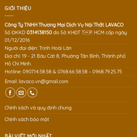
GIỚI THIỆU
Công Ty TNHH Thương Mại Dịch Vụ Nội Thất LAVACO
Số ĐKKD
0314138150
do Sở KHĐT TP. HCM cấp ngày
01/12/2016
Người đại diện: Trịnh Hoài Lân
Địa chỉ: 19 - 21 Bàu Cát 8, Phường Tân Bình, Thành phố
Hồ Chí Minh.
Hotline: 0907.14.58.58 & 0768.66.58.58 – 0968.79.25.75
Email:
lavaco.vn@gmail.com
Chính sách và quy định chung
Chính sách bảo mật
BÀI VIẾT MỚI NHẤT