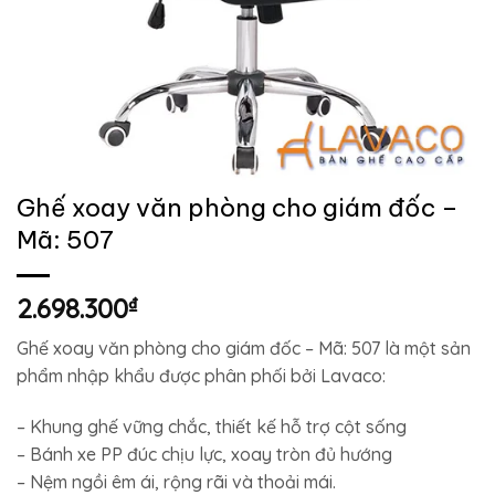
Ghế xoay văn phòng cho giám đốc –
Mã: 507
2.698.300
₫
Ghế xoay văn phòng cho giám đốc – Mã: 507 là một sản
phẩm nhập khẩu được phân phối bởi Lavaco:
– Khung ghế vững chắc, thiết kế hỗ trợ cột sống
– Bánh xe PP đúc chịu lực, xoay tròn đủ hướng
– Nệm ngồi êm ái, rộng rãi và thoải mái.