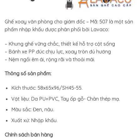
Ghế xoay văn phòng cho giám đốc – Mã: 507 là một sản
phẩm nhập khẩu được phân phối bởi Lavaco:
– Khung ghế vững chắc, thiết kế hỗ trợ cột sống
– Bánh xe PP đúc chịu lực, xoay tròn đủ hướng
– Nệm ngồi êm ái, rộng rãi và thoải mái.
Thông số sản phẩm:
Kích thước: 58x65x96/SH45-55.
Vật liệu: Da PU+PVC, Tay ốp gỗ- Chân thép mạ.
Màu sắc: Đen, nâu.
Xuất xứ: Nhập khẩu.
Chính sách bán hàng