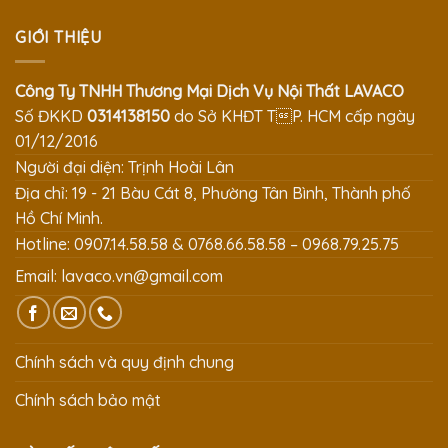
GIỚI THIỆU
Công Ty TNHH Thương Mại Dịch Vụ Nội Thất LAVACO
Số ĐKKD
0314138150
do Sở KHĐT TP. HCM cấp ngày
01/12/2016
Người đại diện: Trịnh Hoài Lân
Địa chỉ: 19 - 21 Bàu Cát 8, Phường Tân Bình, Thành phố
Hồ Chí Minh.
Hotline: 0907.14.58.58 & 0768.66.58.58 – 0968.79.25.75
Email:
lavaco.vn@gmail.com
Chính sách và quy định chung
Chính sách bảo mật