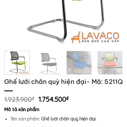
Ghế lưới chân quỳ hiện đại- Mã: 5211Q
Giá
Giá
1.923.900
₫
1.754.500
₫
gốc
hiện
Mô tả sản phẩm
là:
tại
1.923.900₫.
là:
Tên sản phẩm:
Ghế lưới chân quỳ hiện đại.
1.754.500₫.