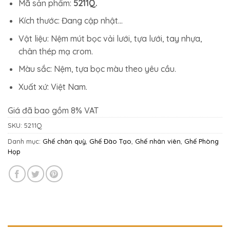
Mã sản phẩm:
5211Q.
Kích thước: Đang cập nhật…
Vật liệu: Nệm mút bọc vải lưới, tựa lưới, tay nhựa,
chân thép mạ crom.
Màu sắc: Nệm, tựa bọc màu theo yêu cầu.
Xuất xứ: Việt Nam.
Giá đã bao gồm 8% VAT
SKU:
5211Q
Danh mục:
Ghế chân quỳ
,
Ghế Đào Tạo
,
Ghế nhân viên
,
Ghế Phòng
Họp