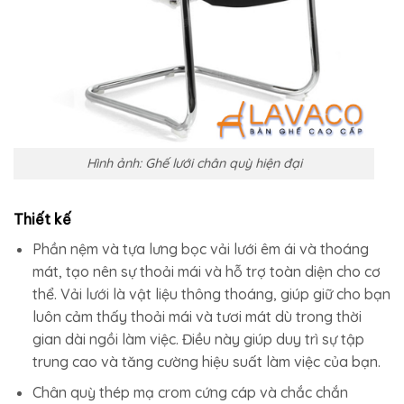
Hình ảnh: Ghế lưới chân quỳ hiện đại
Thiết kế
Phần nệm và tựa lưng bọc vải lưới êm ái và thoáng
mát, tạo nên sự thoải mái và hỗ trợ toàn diện cho cơ
thể. Vải lưới là vật liệu thông thoáng, giúp giữ cho bạn
luôn cảm thấy thoải mái và tươi mát dù trong thời
gian dài ngồi làm việc. Điều này giúp duy trì sự tập
trung cao và tăng cường hiệu suất làm việc của bạn.
Chân quỳ thép mạ crom cứng cáp và chắc chắn