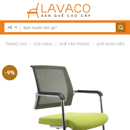
Skip
to
content
Tìm
kiếm:
TRANG CHỦ
/
CỬA HÀNG
/
GHẾ VĂN PHÒNG
/
GHẾ NHÂN VIÊN
-9%