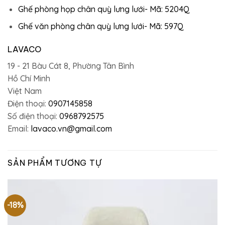
Ghế phòng họp chân quỳ lưng lưới- Mã: 5204Q
Ghế văn phòng chân quỳ lưng lưới- Mã: 597Q
LAVACO
19 - 21 Bàu Cát 8, Phường Tân Bình
Hồ Chí Minh
Việt Nam
Điện thoại:
0907145858
Số điện thoại:
0968792575
Email:
lavaco.vn@gmail.com
SẢN PHẨM TƯƠNG TỰ
-18%