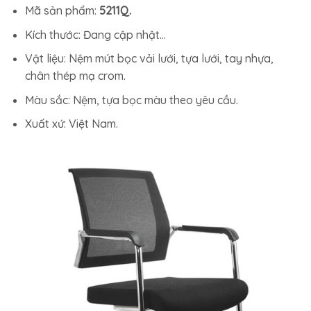
Mã sản phẩm:
5211Q.
Kích thước: Đang cập nhật…
Vật liệu: Nệm mút bọc vải lưới, tựa lưới, tay nhựa,
chân thép mạ crom.
Màu sắc: Nệm, tựa bọc màu theo yêu cầu.
Xuất xứ: Việt Nam.