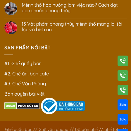
Mệnh thổ hợp hướng làm việc nào? Cách đặt
bàn chuẩn phong thủy
15 Vật phẩm phong thủy mệnh thổ mang lại tài
lộc và bình an
SẢN PHẨM NỔI BẬT
#1. Ghế quầy bar
#2. Ghế ăn, bàn cafe
#3. Ghế Văn Phòng
Bản quyền bài viết
Ghế quầy bar
//
Ghế văn phòng
//
bộ bàn ghế
//
ghế tolix
//