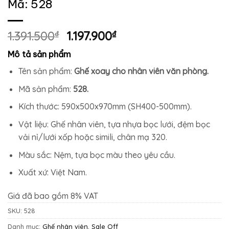
Mã: 528
Giá
Giá
1.391.500
₫
1.197.900
₫
gốc
hiện
Mô tả sản phẩm
là:
tại
1.391.500₫.
là:
Tên sản phẩm:
Ghế xoay cho nhân viên văn phòng.
1.197.900₫.
Mã sản phẩm:
528.
Kích thước: 590x500x970mm (SH400-500mm).
Vật liệu: Ghế nhân viên, tựa nhựa bọc lưới, đệm bọc
vải nỉ/lưới xốp hoặc simili, chân mạ 320.
Màu sắc: Nệm, tựa bọc màu theo yêu cầu.
Xuất xứ: Việt Nam.
Giá đã bao gồm 8% VAT
SKU:
528
Danh mục:
Ghế nhân viên
,
Sale Off