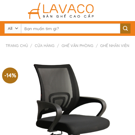
Skip
to
content
Tìm
kiếm:
TRANG CHỦ
/
CỬA HÀNG
/
GHẾ VĂN PHÒNG
/
GHẾ NHÂN VIÊN
-14%