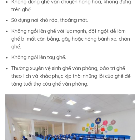
Không dùng ghế vận chuyển hàng hóa, không đứng
trên ghế.
Sử dụng nơi khô ráo, thoáng mát.
Không ngồi lên ghế với lực mạnh, đột ngột dễ làm
ghế bị mất cân bằng, gãy hoặc hỏng bánh xe, chân
ghế.
Không ngồi lên tay ghế.
Thường xuyên vệ sinh ghế văn phòng, bảo trì ghế
theo lịch và khắc phục kịp thời những lỗi của ghế để
tăng tuổi thọ của ghế văn phòng.