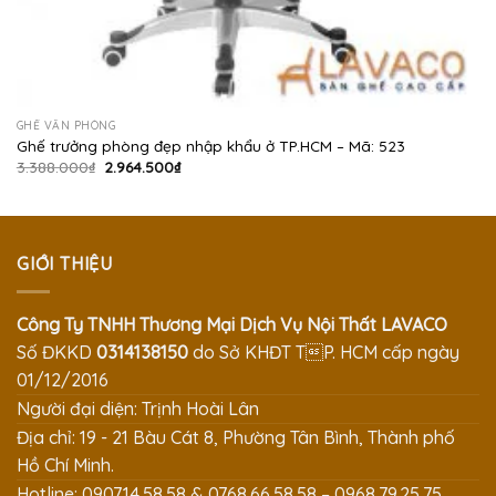
GHẾ VĂN PHÒNG
Ghế trưởng phòng đẹp nhập khẩu ở TP.HCM – Mã: 523
Giá
Giá
3.388.000
₫
2.964.500
₫
gốc
hiện
là:
tại
3.388.000₫.
là:
2.964.500₫.
GIỚI THIỆU
Công Ty TNHH Thương Mại Dịch Vụ Nội Thất LAVACO
Số ĐKKD
0314138150
do Sở KHĐT TP. HCM cấp ngày
01/12/2016
Người đại diện: Trịnh Hoài Lân
Địa chỉ: 19 - 21 Bàu Cát 8, Phường Tân Bình, Thành phố
Hồ Chí Minh.
Hotline: 0907.14.58.58 & 0768.66.58.58 – 0968.79.25.75