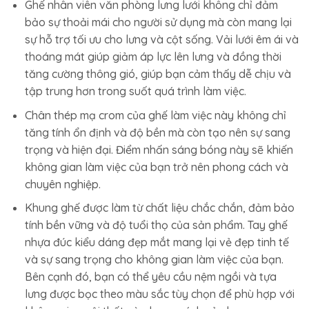
Ghế nhân viên văn phòng lưng lưới không chỉ đảm
bảo sự thoải mái cho người sử dụng mà còn mang lại
sự hỗ trợ tối ưu cho lưng và cột sống. Vải lưới êm ái và
thoáng mát giúp giảm áp lực lên lưng và đồng thời
tăng cường thông gió, giúp bạn cảm thấy dễ chịu và
tập trung hơn trong suốt quá trình làm việc.
Chân thép mạ crom của ghế làm việc này không chỉ
tăng tính ổn định và độ bền mà còn tạo nên sự sang
trọng và hiện đại. Điểm nhấn sáng bóng này sẽ khiến
không gian làm việc của bạn trở nên phong cách và
chuyên nghiệp.
Khung ghế được làm từ chất liệu chắc chắn, đảm bảo
tính bền vững và độ tuổi thọ của sản phẩm. Tay ghế
nhựa đúc kiểu dáng đẹp mắt mang lại vẻ đẹp tinh tế
và sự sang trọng cho không gian làm việc của bạn.
Bên cạnh đó, bạn có thể yêu cầu nệm ngồi và tựa
lưng được bọc theo màu sắc tùy chọn để phù hợp với