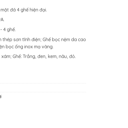
000₫.
là:
mặt đá 4 ghế hiện đại.
12.402.500₫.
A.
- 4 ghế.
n thép sơn tĩnh điện; Ghế bọc nệm da cao
iện bọc ống inox mạ vàng.
 xám; Ghế: Trắng, đen, kem, nâu, đỏ.
ế