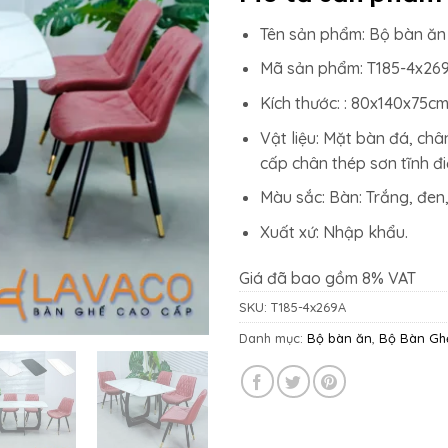
18.029.
Tên sản phẩm: Bộ bàn ăn 
Mã sản phẩm: T185-4x269
Kích thước: : 80x140x75cm
Vật liệu: Mặt bàn đá, châ
cấp chân thép sơn tĩnh đ
Màu sắc: Bàn: Trắng, đen,
Xuất xứ: Nhập khẩu.
Giá đã bao gồm 8% VAT
SKU:
T185-4x269A
Danh mục:
Bộ bàn ăn
,
Bộ Bàn Gh