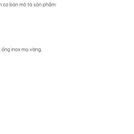
in cơ bản mô tả sản phẩm:
c ống inox mạ vàng.