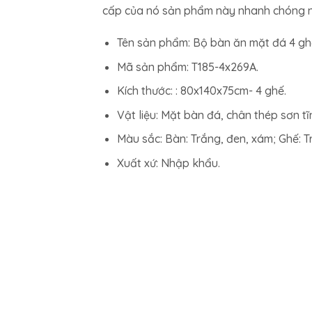
cấp của nó sản phẩm này nhanh chóng nh
Tên sản phẩm: Bộ bàn ăn mặt đá 4 ghế
Mã sản phẩm: T185-4x269A.
Kích thước: : 80x140x75cm- 4 ghế.
Vật liệu: Mặt bàn đá, chân thép sơn t
Màu sắc: Bàn: Trắng, đen, xám; Ghế: T
Xuất xứ: Nhập khẩu.