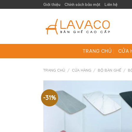
Skip
Giới thiệu
Chính sách bảo mật
Liên hệ
to
content
TRANG CHỦ
CỬA 
TRANG CHỦ
/
CỬA HÀNG
/
BỘ BÀN GHẾ
/
B
-31%