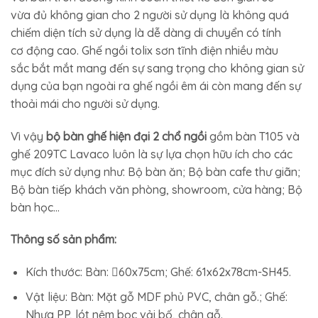
vừa đủ không gian cho 2 người sử dụng là không quá
chiếm diện tích sử dụng là dễ dàng di chuyển có tính
cơ động cao. Ghế ngồi tolix sơn tĩnh điện nhiều màu
sắc bắt mắt mang đến sự sang trọng cho không gian sử
dụng của bạn ngoài ra ghế ngồi êm ái còn mang đến sự
thoải mái cho người sử dụng.
Vì vậy
bộ bàn ghế hiện đại 2 chổ ngồi
gồm bàn T105 và
ghế 209TC Lavaco luôn là sự lựa chọn hữu ích cho các
mục đích sử dụng như: Bộ bàn ăn; Bộ bàn cafe thư giãn;
Bộ bàn tiếp khách văn phòng, showroom, cửa hàng; Bộ
bàn học…
Thông số sản phẩm:
Kích thước: Bàn: 60x75cm; Ghế: 61x62x78cm-SH45.
Vật liệu: Bàn: Mặt gỗ MDF phủ PVC, chân gỗ.; Ghế:
Nhựa PP, lót nệm bọc vải bố, chân gỗ.