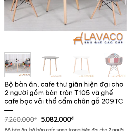
Bộ bàn ăn, cafe thư giãn hiện đại cho
2 người gồm bàn tròn T105 và ghế
cafe bọc vải thổ cẩm chân gỗ 209TC
Giá
Giá
7.260.000
₫
5.082.000
₫
gốc
hiện
Bộ bàn ăn, bộ bàn cafe sang trọng hiện đại cho 2 người