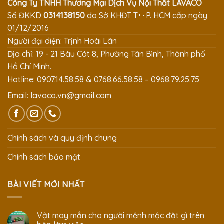
Công Ty TNHH Thương Mại Dịch Vụ Nội Thất LAVACO
Số ĐKKD
0314138150
do Sở KHĐT TP. HCM cấp ngày
01/12/2016
Người đại diện: Trịnh Hoài Lân
Địa chỉ: 19 - 21 Bàu Cát 8, Phường Tân Bình, Thành phố
Hồ Chí Minh.
Hotline: 0907.14.58.58 & 0768.66.58.58 – 0968.79.25.75
Email:
lavaco.vn@gmail.com
Chính sách và quy định chung
Chính sách bảo mật
BÀI VIẾT MỚI NHẤT
Vật may mắn cho người mệnh mộc đặt gì trên