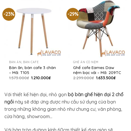
-23%
-29%
BÀN ĂN, BÀN CAFE
GHẾ ĂN CÓ NỆM
Bàn ăn, bàn cafe 3 chân
Ghế cafe Eames Daw
– Mã: T105
nệm bọc vải – Mã: 209TC
Giá
Giá
Giá
Giá
1.573.000
₫
1.210.000
₫
2.299.000
₫
1.633.500
₫
gốc
hiện
gốc
hiện
là:
tại
là:
tại
1.573.000₫.
là:
2.299.000₫.
là:
1.210.000₫.
1.633.50
Với thiết kế hiện đại, nhỏ gọn
bộ bàn ghế hiện đại 2 chổ
ngồi
này sẽ đáp ứng được nhu cầu sử dụng của bạn
trong những không gian nhỏ như chung cư, văn phòng,
cửa hàng, showroom…
Với bàn tròn đường kính 60cm thiết kế đơn giản sẽ