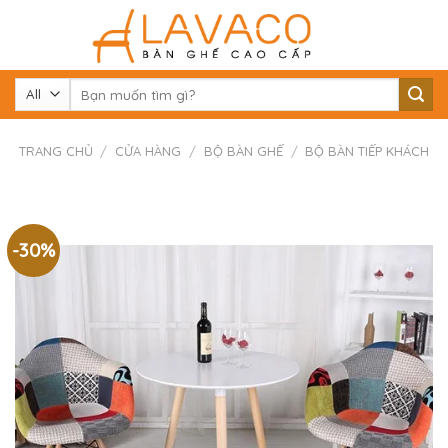
Skip
to
content
Tìm
kiếm:
TRANG CHỦ
/
CỬA HÀNG
/
BỘ BÀN GHẾ
/
BỘ BÀN TIẾP KHÁCH
-30%