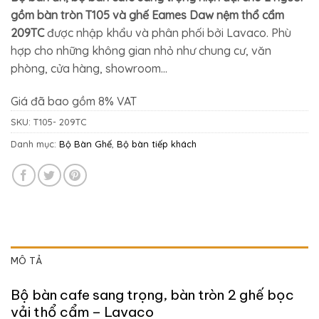
là:
tại
gồm bàn tròn T105 và ghế Eames Daw nệm thổ cẩm
7.260.000₫.
là:
209TC
được nhập khẩu và phân phối bởi Lavaco. Phù
5.082.000₫.
hợp cho những không gian nhỏ như chung cư, văn
phòng, cửa hàng, showroom…
Giá đã bao gồm 8% VAT
SKU:
T105- 209TC
Danh mục:
Bộ Bàn Ghế
,
Bộ bàn tiếp khách
MÔ TẢ
Bộ bàn cafe sang trọng, bàn tròn 2 ghế bọc
vải thổ cẩm – Lavaco