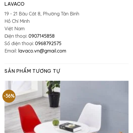
LAVACO
19 - 21 Bàu Cát 8, Phường Tân Bình
Hồ Chí Minh
Việt Nam
Điện thoại:
0907145858
Số điện thoại:
0968792575
Email:
lavaco.vn@gmail.com
SẢN PHẨM TƯƠNG TỰ
-36%