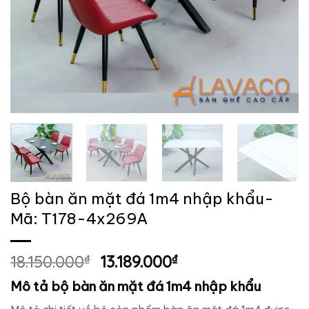
Bộ bàn ăn mặt đá 1m4 nhập khẩu-
Mã: T178-4x269A
Giá
Giá
18.150.000
₫
13.189.000
₫
gốc
hiện
Mô tả bộ bàn ăn mặt đá 1m4 nhập khẩu
là:
tại