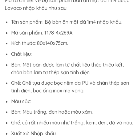
18.150.000₫.
là:
Mô tả chi tiết về bộ sản phẩm bàn ăn mặt đá 1m4 được
13.189.000₫.
Lavaco nhập khẩu như sau:
Tên sản phẩm: Bộ bàn ăn mặt đá 1m4 nhập khẩu.
Mã sản phẩm: T178-4x269A.
Kích thước: 80x140x75cm.
Chất liệu:
Bàn: Mặt bàn được làm từ chất liệu thép thiêu kết,
chân bàn làm từ thép sơn tĩnh điện.
Ghế: Ghế tựa được bọc nệm da PU và chân thép sơn
tĩnh điện, bọc ống inox mạ vàng.
Màu sắc:
Bàn: Màu trắng, đen hoặc màu xám.
Ghế: có rất nhiều màu như trắng, kem, đen, đỏ và nâu.
Xuất xứ: Nhập khẩu.