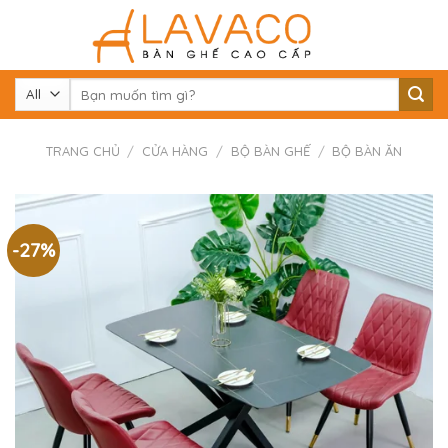
Skip
to
content
Tìm
kiếm:
TRANG CHỦ
/
CỬA HÀNG
/
BỘ BÀN GHẾ
/
BỘ BÀN ĂN
-27%