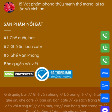
15 Vật phẩm phong thủy mệnh thổ mang lại tài
lộc và bình an
SẢN PHẨM NỔI BẬT
#1. Ghế quầy bar
#2. Ghế ăn, bàn cafe
#3. Ghế Văn Phòng
Bản quyền bài viết
Ghế quầy bar
//
Ghế văn phòng
//
bộ bàn ghế
//
ghế tolix
//
ghế ăn, ghế cafe
//
bàn ăn, bàn cafe
//
kệ sách trang trí
//
đèn vải trang trí
//
đèn mây tre
//
cửa hàng đèn trang trí
//
Phụ Kiện Đèn
//
đèn thả văn phòng