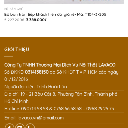
BỘ BÀN GHẾ
Bộ bàn tròn tiếp khách hiện đại giá rẻ- Mã: T104-3×205
Giá
Giá
5.227.200
₫
3.388.000
₫
gốc
hiện
là:
tại
5.227.200₫.
là:
3.388.000₫.
GIỚI THIỆU
Công Ty TNHH Thương Mại Dịch Vụ Nội Thất LAVACO
Số ĐKKD
0314138150
do Sở KHĐT TP. HCM cấp ngày
01/12/2016
Người đại diện: Trịnh Hoài Lân
Địa chỉ: 19 - 21 Bàu Cát 8, Phường Tân Bình, Thành phố
Hồ Chí Minh.
Hotline: 0907.14.58.58 & 0768.66.58.58 – 0968.79.25.75
Email:
lavaco.vn@gmail.com