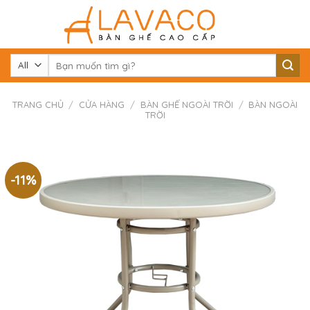
Skip
to
content
Tìm
kiếm:
TRANG CHỦ
/
CỬA HÀNG
/
BÀN GHẾ NGOÀI TRỜI
/
BÀN NGOÀI
TRỜI
-11%