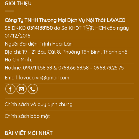
GIỚI THIỆU
Công Ty TNHH Thương Mại Dịch Vụ Nội Thất LAVACO
Số ĐKKD
0314138150
do Sở KHĐT TP. HCM cấp ngày
01/12/2016
Người đại diện: Trịnh Hoài Lân
Địa chỉ: 19 - 21 Bàu Cát 8, Phường Tân Bình, Thành phố
Hồ Chí Minh.
Hotline: 0907.14.58.58 & 0768.66.58.58 – 0968.79.25.75
Email:
lavaco.vn@gmail.com
Chính sách và quy định chung
Chính sách bảo mật
BÀI VIẾT MỚI NHẤT