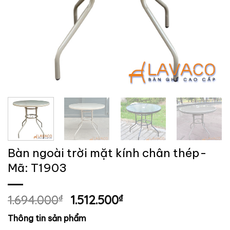
Bàn ngoài trời mặt kính chân thép-
Mã: T1903
Giá
Giá
1.694.000
₫
1.512.500
₫
gốc
hiện
Thông tin sản phẩm
là:
tại