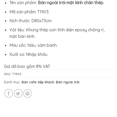
1.694.000₫.
là:
Tên sản phẩm:
Bàn ngoài trời mặt kính chân thép.
1.512.500₫.
Mã sản phẩm: T1903.
Kích thước: D80x73cm.
Vật liệu: Khung thép sơn tĩnh điện epoxy chống rỉ,
mặt bàn kính.
Màu sắc: Nâu, sâm banh.
Xuất xứ: Nhập khẩu.
Giá đã bao gồm 8% VAT
SKU:
T1903
Danh mục:
Bàn cafe tiếp khách
,
Bàn ngoài trời