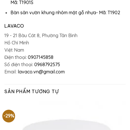
Mã: T1901S
Bàn sân vườn khung nhôm mặt gỗ nhựa- Mã: T1902
LAVACO
19 - 21 Bàu Cát 8, Phường Tân Bình
Hồ Chí Minh
Việt Nam
Điện thoại:
0907145858
Số điện thoại:
0968792575
Email:
lavaco.vn@gmail.com
SẢN PHẨM TƯƠNG TỰ
-29%