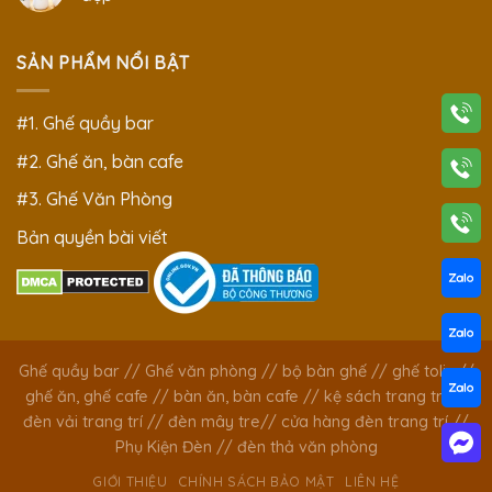
SẢN PHẨM NỔI BẬT
#1. Ghế quầy bar
#2. Ghế ăn, bàn cafe
#3. Ghế Văn Phòng
Bản quyền bài viết
Ghế quầy bar
//
Ghế văn phòng
//
bộ bàn ghế
//
ghế tolix
//
ghế ăn, ghế cafe
//
bàn ăn, bàn cafe
//
kệ sách trang trí
//
đèn vải trang trí
//
đèn mây tre
//
cửa hàng đèn trang trí
//
Phụ Kiện Đèn
//
đèn thả văn phòng
GIỚI THIỆU
CHÍNH SÁCH BẢO MẬT
LIÊN HỆ