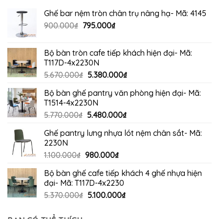
Ghế bar nệm tròn chân trụ nâng hạ- Mã: 4145
Giá
Giá
900.000
₫
795.000
₫
gốc
hiện
là:
tại
Bộ bàn tròn cafe tiếp khách hiện đại- Mã:
900.000₫.
là:
T117D-4x2230N
795.000₫.
Giá
Giá
5.670.000
₫
5.380.000
₫
gốc
hiện
Bộ bàn ghế pantry văn phòng hiện đại- Mã:
là:
tại
T1514-4x2230N
5.670.000₫.
là:
Giá
Giá
5.770.000
₫
5.480.000
₫
5.380.000₫.
gốc
hiện
Ghế pantry lưng nhựa lót nệm chân sắt- Mã:
là:
tại
2230N
5.770.000₫.
là:
Giá
Giá
1.100.000
₫
980.000
₫
5.480.000₫.
gốc
hiện
Bộ bàn ghế cafe tiếp khách 4 ghế nhựa hiện
là:
tại
đại- Mã: T117D-4x2230
1.100.000₫.
là:
Giá
Giá
5.370.000
₫
5.100.000
₫
980.000₫.
gốc
hiện
là:
tại