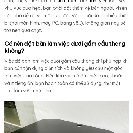
bàn, ghế và kệ sách có
kích thước bàn làm việc
lớn. Nếu
khu vực quá hẹp, bạn phải đặt thêm kệ bên ngoài, khiến
căn nhà dễ rối và mất cân đối. Với người dùng nhiều thiết
bị (hai màn hình, máy PC, bảng vẽ…), không gian này sẽ
trở nên quá chật.
Có nên đặt bàn làm việc dưới gầm cầu thang
không?
Việc để bàn làm việc dưới gầm cầu thang chỉ phù hợp khi
bạn cần tận dụng diện tích và không yêu cầu một góc
làm việc quá rộng. Nếu khu vực có đủ chiều cao, thoáng
và ít tiếng ồn, bạn hoàn toàn có thể sử dụng như một
góc làm việc nhỏ gọn.