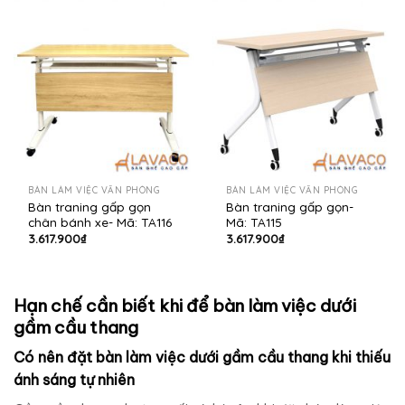
BÀN LÀM VIỆC VĂN PHÒNG
BÀN LÀM VIỆC VĂN PHÒNG
Bàn traning gấp gọn
Bàn traning gấp gọn-
chân bánh xe- Mã: TA116
Mã: TA115
3.617.900
₫
3.617.900
₫
Hạn chế cần biết khi để bàn làm việc dưới
gầm cầu thang
Có nên đặt bàn làm việc dưới gầm cầu thang khi thiếu
ánh sáng tự nhiên