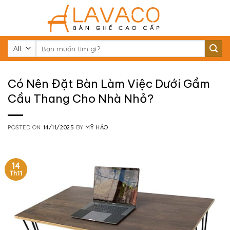
Skip
to
content
Tìm
kiếm:
Có Nên Đặt Bàn Làm Việc Dưới Gầm
Cầu Thang Cho Nhà Nhỏ?
POSTED ON
14/11/2025
BY
MỸ HẢO
14
Th11