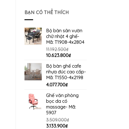
gốc
hiện
là:
tại
BẠN CÓ THỂ THÍCH
4.200.000₫.
là:
3.960.000₫.
Bộ bàn sân vườn
chữ nhật 4 ghế-
Mã: T1908-4x2804
11.192.500
₫
Giá
Giá
10.623.800
₫
gốc
hiện
Bộ bàn ghế cafe
là:
tại
nhựa đúc cao cấp-
11.192.500₫.
là:
Mã: T1550-4x2198
10.623.800₫.
4.077.700
₫
Ghế văn phòng
bọc da có
massage- Mã:
5907
3.509.000
₫
Giá
Giá
3.133.900
₫