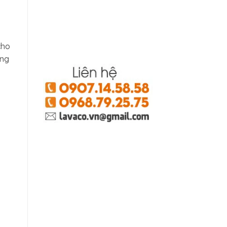
cho
ông