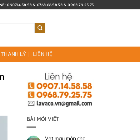
E: 0907.14.58.58 & 0768.66.58.58 & 0968.79.25.75
 THANH LÝ
LIÊN HỆ
m
BÀI MỚI VIẾT
Vật may mắn cho