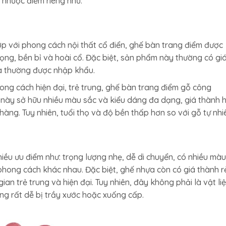
 nhược điểm riêng như:
hợp với phong cách nội thất cổ điển, ghế bàn trang điểm được
rọng, bền bỉ và hoài cổ. Đặc biệt, sản phẩm này thường có gi
và thường được nhập khẩu.
ong cách hiện đại, trẻ trung, ghế bàn trang điểm gỗ công
ế này sở hữu nhiều màu sắc và kiểu dáng đa dạng, giá thành 
hàng. Tuy nhiên, tuổi thọ và độ bền thấp hơn so với gỗ tự nhi
ều ưu điểm như: trọng lượng nhẹ, dễ di chuyển, có nhiều màu
phong cách khác nhau. Đặc biệt, ghế nhựa còn có giá thành r
an trẻ trung và hiện đại. Tuy nhiên, đây không phải là vật li
úng rất dễ bị trầy xước hoặc xuống cấp.