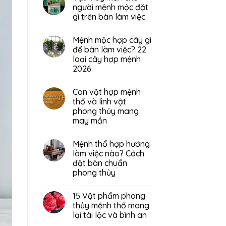
người mệnh mộc đặt
gì trên bàn làm việc
Mệnh mộc hợp cây gì
để bàn làm việc? 22
loại cây hợp mệnh
2026
Con vật hợp mệnh
thổ và linh vật
phong thủy mang
may mắn
Mệnh thổ hợp hướng
làm việc nào? Cách
đặt bàn chuẩn
phong thủy
15 Vật phẩm phong
thủy mệnh thổ mang
lại tài lộc và bình an