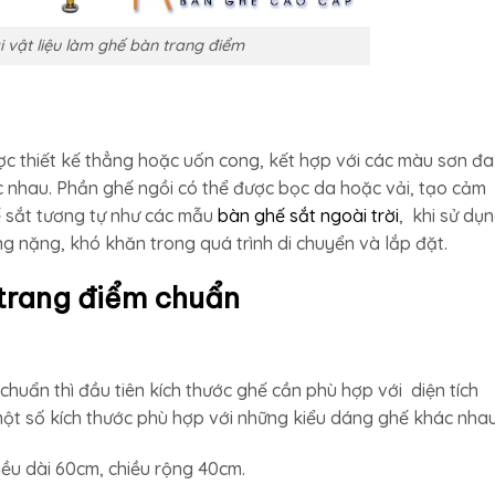
i vật liệu làm ghế bàn trang điểm
c thiết kế thẳng hoặc uốn cong, kết hợp với các màu sơn đa
c nhau. Phần ghế ngồi có thể được bọc da hoặc vải, tạo cảm
hế sắt tương tự như các mẫu
bàn ghế sắt ngoài trời
, khi sử dụ
g nặng, khó khăn trong quá trình di chuyển và lắp đặt.
trang điểm chuẩn
huẩn thì đầu tiên kích thước ghế cần phù hợp với diện tích
 một số kích thước phù hợp với những kiểu dáng ghế khác nhau
iều dài 60cm, chiều rộng 40cm.