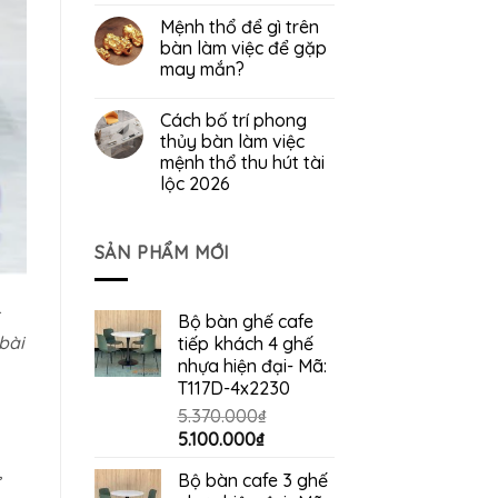
Mệnh thổ để gì trên
bàn làm việc để gặp
may mắn?
Cách bố trí phong
thủy bàn làm việc
mệnh thổ thu hút tài
lộc 2026
SẢN PHẨM MỚI
Bộ bàn ghế cafe
 bài
tiếp khách 4 ghế
nhựa hiện đại- Mã:
T117D-4x2230
5.370.000
₫
Giá
Giá
5.100.000
₫
gốc
hiện
,
Bộ bàn cafe 3 ghế
là:
tại