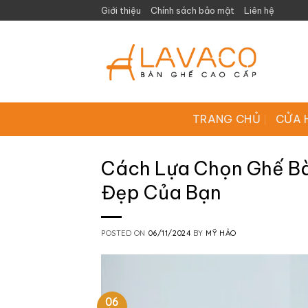
Skip
Giới thiệu
Chính sách bảo mật
Liên hệ
to
content
TRANG CHỦ
CỬA 
Cách Lựa Chọn Ghế B
Đẹp Của Bạn
POSTED ON
06/11/2024
BY
MỸ HẢO
06