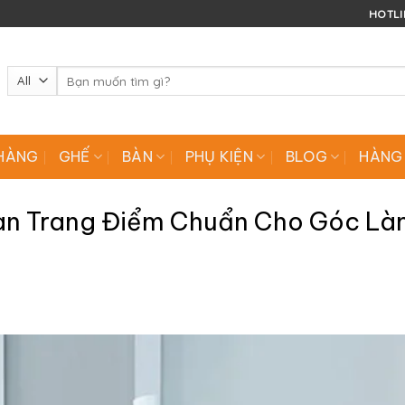
HOTLIN
Tìm
kiếm:
HÀNG
GHẾ
BÀN
PHỤ KIỆN
BLOG
HÀNG
àn Trang Điểm Chuẩn Cho Góc Là