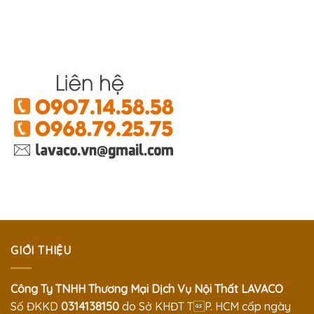
GIỚI THIỆU
Công Ty TNHH Thương Mại Dịch Vụ Nội Thất LAVACO
Số ĐKKD
0314138150
do Sở KHĐT TP. HCM cấp ngày