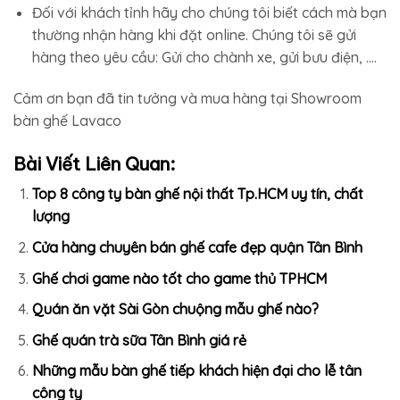
Đối với khách tỉnh hãy cho chúng tôi biết cách mà bạn
thường nhận hàng khi đặt online. Chúng tôi sẽ gửi
hàng theo yêu cầu: Gửi cho chành xe, gửi bưu điện, ….
Cảm ơn bạn đã tin tưởng và mua hàng tại Showroom
bàn ghế Lavaco
Bài Viết Liên Quan:
Top 8 công ty bàn ghế nội thất Tp.HCM uy tín, chất
lượng
Cửa hàng chuyên bán ghế cafe đẹp quận Tân Bình
Ghế chơi game nào tốt cho game thủ TPHCM
Quán ăn vặt Sài Gòn chuộng mẫu ghế nào?
Ghế quán trà sữa Tân Bình giá rẻ
Những mẫu bàn ghế tiếp khách hiện đại cho lễ tân
công ty