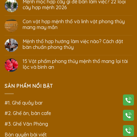
Mệnh mộc hợp cây gì để bàn làm việc? 22 loại
cây hợp mệnh 2026
Con vật hợp mệnh thổ và linh vật phong thủy
mang may mắn
Mệnh thổ hợp hướng làm việc nào? Cách đặt
bàn chuẩn phong thủy
15 Vật phẩm phong thủy mệnh thổ mang lại tài
lộc và bình an
SẢN PHẨM NỔI BẬT
#1. Ghế quầy bar
#2. Ghế ăn, bàn cafe
#3. Ghế Văn Phòng
Bản quyền bài viết