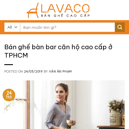
Skip
to
content
Tìm
kiếm:
Bán ghế bàn bar căn hộ cao cấp ở
TPHCM
POSTED ON
24/03/2019
BY
VĂN ÂN PHẠM
24
Th3