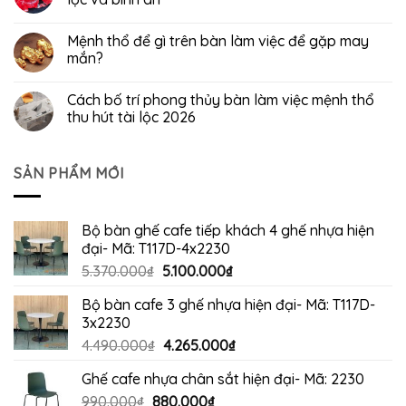
Mệnh thổ để gì trên bàn làm việc để gặp may
mắn?
Cách bố trí phong thủy bàn làm việc mệnh thổ
thu hút tài lộc 2026
SẢN PHẨM MỚI
Bộ bàn ghế cafe tiếp khách 4 ghế nhựa hiện
đại- Mã: T117D-4x2230
Giá
Giá
5.370.000
₫
5.100.000
₫
gốc
hiện
Bộ bàn cafe 3 ghế nhựa hiện đại- Mã: T117D-
là:
tại
3x2230
5.370.000₫.
là:
Giá
Giá
4.490.000
₫
4.265.000
₫
5.100.000₫.
gốc
hiện
Ghế cafe nhựa chân sắt hiện đại- Mã: 2230
là:
tại
Giá
Giá
990.000
₫
880.000
4.490.000₫.
₫
là: