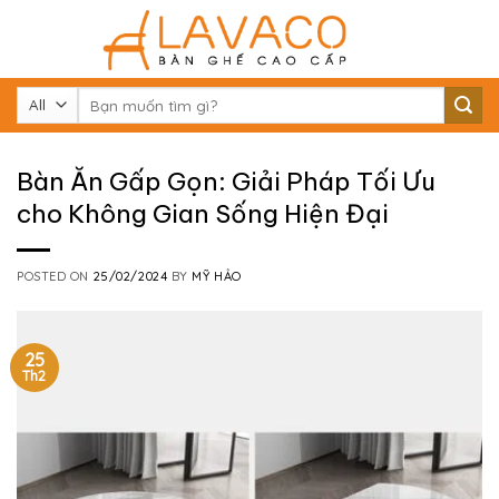
Skip
to
content
Tìm
kiếm:
Bàn Ăn Gấp Gọn: Giải Pháp Tối Ưu
cho Không Gian Sống Hiện Đại
POSTED ON
25/02/2024
BY
MỸ HẢO
25
Th2