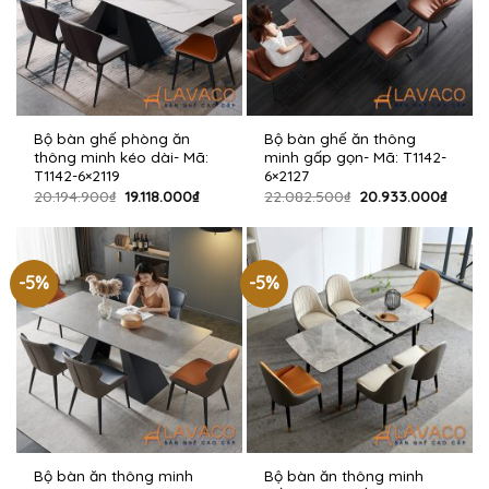
Bộ bàn ghế phòng ăn
Bộ bàn ghế ăn thông
thông minh kéo dài- Mã:
minh gấp gọn- Mã: T1142-
T1142-6×2119
6×2127
Giá
Giá
Giá
Giá
20.194.900
₫
19.118.000
₫
22.082.500
₫
20.933.000
₫
gốc
hiện
gốc
hiện
là:
tại
là:
tại
20.194.900₫.
là:
22.082.500₫.
là:
19.118.000₫.
20.93
-5%
-5%
Bộ bàn ăn thông minh
Bộ bàn ăn thông minh