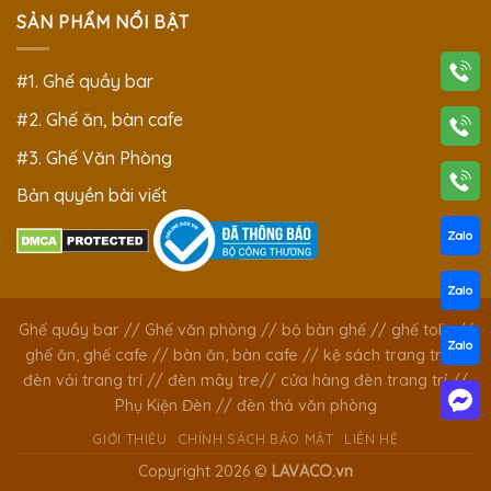
SẢN PHẨM NỔI BẬT
#1. Ghế quầy bar
#2. Ghế ăn, bàn cafe
#3. Ghế Văn Phòng
Bản quyền bài viết
Ghế quầy bar
//
Ghế văn phòng
//
bộ bàn ghế
//
ghế tolix
//
ghế ăn, ghế cafe
//
bàn ăn, bàn cafe
//
kệ sách trang trí
//
đèn vải trang trí
//
đèn mây tre
//
cửa hàng đèn trang trí
//
Phụ Kiện Đèn
//
đèn thả văn phòng
GIỚI THIỆU
CHÍNH SÁCH BẢO MẬT
LIÊN HỆ
Copyright 2026 ©
LAVACO.vn