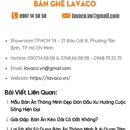
Showroom TPHCM: 19 – 21 Bàu Cát 8, Phường Tân
Bình, TP Hồ Chí Minh.
Hotline: 0907.14.58.58 & 0768.66.58.58 – 0968.79.25.75
Email:
lavaco.vn@gmail.com
Website:
https://lavaco.vn/
Bài Viết Liên Quan:
Mẫu Bàn Ăn Thông Minh Đẹp Đón Đầu Xu Hướng Cuộc
Sống Hiện Đại
Giải Đáp: Bàn Ăn Kéo Dài Có Đắt Không?
Lợi Ích Khi Sử Dụng Bàn Ăn Thông Minh Ít Ai Quan Tâm