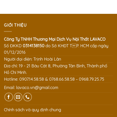
GIỚI THIỆU
Công Ty TNHH Thương Mại Dịch Vụ Nội Thất LAVACO
Số ĐKKD
0314138150
do Sở KHĐT TP. HCM cấp ngày
01/12/2016
Người đại diện: Trịnh Hoài Lân
Địa chỉ: 19 - 21 Bàu Cát 8, Phường Tân Bình, Thành phố
Hồ Chí Minh.
Hotline: 0907.14.58.58 & 0768.66.58.58 – 0968.79.25.75
Email:
lavaco.vn@gmail.com
Chính sách và quy định chung