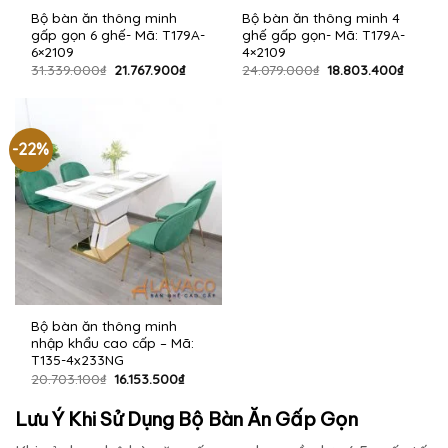
Bộ bàn ăn thông minh
Bộ bàn ăn thông minh 4
gấp gọn 6 ghế- Mã: T179A-
ghế gấp gọn- Mã: T179A-
6×2109
4×2109
Giá
Giá
Giá
Giá
31.339.000
₫
21.767.900
₫
24.079.000
₫
18.803.400
₫
gốc
hiện
gốc
hiện
là:
tại
là:
tại
31.339.000₫.
là:
24.079.000₫.
là:
21.767.900₫.
18.803
-22%
Bộ bàn ăn thông minh
nhập khẩu cao cấp – Mã:
T135-4x233NG
Giá
Giá
20.703.100
₫
16.153.500
₫
gốc
hiện
là:
tại
Lưu Ý Khi Sử Dụng Bộ Bàn Ăn Gấp Gọn
20.703.100₫.
là:
16.153.500₫.