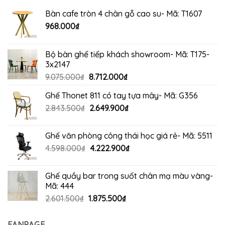
Bàn cafe tròn 4 chân gỗ cao su- Mã: T1607
968.000
₫
Bộ bàn ghế tiếp khách showroom- Mã: T175-
3x2147
Giá
Giá
9.075.000
₫
8.712.000
₫
gốc
hiện
Ghế Thonet 811 có tay tựa mây- Mã: G356
là:
tại
Giá
Giá
2.843.500
₫
9.075.000₫.
2.649.900
₫
là:
gốc
hiện
8.712.000₫.
là:
tại
Ghế văn phòng công thái học giá rẻ- Mã: 5511
2.843.500₫.
là:
Giá
Giá
4.598.000
₫
4.222.900
₫
2.649.900₫.
gốc
hiện
là:
tại
Ghế quầy bar trong suốt chân mạ màu vàng-
4.598.000₫.
là:
Mã: 444
4.222.900₫.
Giá
Giá
2.601.500
₫
1.875.500
₫
gốc
hiện
là:
tại
FANPAGE