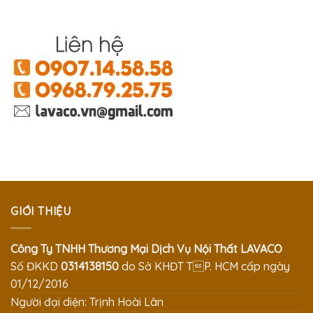
GIỚI THIỆU
Công Ty TNHH Thương Mại Dịch Vụ Nội Thất LAVACO
Số ĐKKD
0314138150
do Sở KHĐT TP. HCM cấp ngày
01/12/2016
Người đại diện: Trịnh Hoài Lân