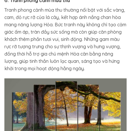
6. Tranh phong cảnh mùa thu
Tranh phong cảnh mùa thu thường nổi bật với sắc vàng,
cam, đỏ rực rỡ của lá cây, kết hợp ánh nắng chan hòa
mang năng lượng Hỏa. Bức tranh này không chỉ tạo cảm
giác ấm áp, tràn đầy sức sống mà còn giúp căn phòng
khách thêm phần tươi vui, sinh động. Những gam màu
rực rỡ tượng trưng cho sự thịnh vượng và hưng vượng,
đồng thời hỗ trợ gia chủ mệnh Hỏa cân bằng năng
lượng, giúp tinh thần luôn lạc quan, sáng tạo và hứng
khởi trong mọi hoạt động hằng ngày.