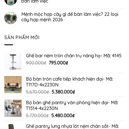
bàn làm việc
Mệnh mộc hợp cây gì để bàn làm việc? 22 loại
cây hợp mệnh 2026
SẢN PHẨM MỚI
Ghế bar nệm tròn chân trụ nâng hạ- Mã: 4145
Giá
Giá
900.000
₫
795.000
₫
gốc
hiện
là:
tại
Bộ bàn tròn cafe tiếp khách hiện đại- Mã:
900.000₫.
là:
T117D-4x2230N
795.000₫.
Giá
Giá
5.670.000
₫
5.380.000
₫
gốc
hiện
Bộ bàn ghế pantry văn phòng hiện đại- Mã:
là:
tại
T1514-4x2230N
5.670.000₫.
là:
Giá
Giá
5.770.000
₫
5.480.000
₫
5.380.000₫.
gốc
hiện
Ghế pantry lưng nhựa lót nệm chân sắt- Mã:
là:
tại