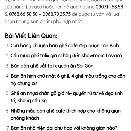
cửa hàng Lavaco hoặc liên hệ qua hotline
0907.14.58.58
&
0768.66.58.58
–
0968.79.25.75
để được tư vấn và lựa
chọn những sản phẩm phù hợp nhất.
Bài Viết Liên Quan:
Cửa hàng chuyên bán ghế cafe đẹp quận Tân Bình
Cần mua ghế tolix giá sỉ hãy đến showroom Lavaco
Bán bàn ghế sắt tolix quán ăn Sài Gòn
Bàn ăn hình chữ nhật 6 ghế, 4 ghế màu trắng cho căn
hộ chung cư
Ghế ăn nhựa chân gỗ giá rẻ- quyến rũ từ vẻ đẹp tinh
tế, không cầu kỳ
Những mẫu bàn ghế cafe thích hợp cho không gian
phòng khách
Bàn ăn nhỏ hiện đại phù hợp với không gian nào?