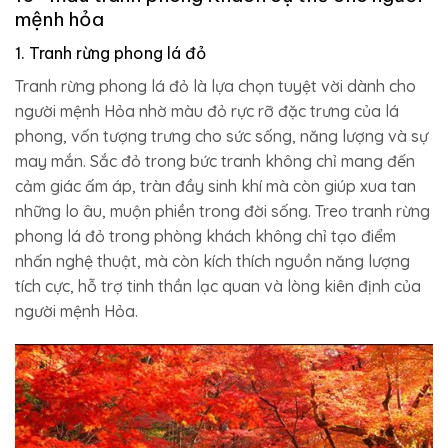
6.836.500₫.
mệnh hỏa
1. Tranh rừng phong lá đỏ
Tranh rừng phong lá đỏ là lựa chọn tuyệt vời dành cho
người mệnh Hỏa nhờ màu đỏ rực rỡ đặc trưng của lá
phong, vốn tượng trưng cho sức sống, năng lượng và sự
may mắn. Sắc đỏ trong bức tranh không chỉ mang đến
cảm giác ấm áp, tràn đầy sinh khí mà còn giúp xua tan
những lo âu, muộn phiền trong đời sống. Treo tranh rừng
phong lá đỏ trong phòng khách không chỉ tạo điểm
nhấn nghệ thuật, mà còn kích thích nguồn năng lượng
tích cực, hỗ trợ tinh thần lạc quan và lòng kiên định của
người mệnh Hỏa.