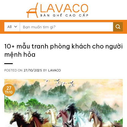
Skip
to
content
Tìm
kiếm:
10+ mẫu tranh phòng khách cho người
mệnh hỏa
POSTED ON
27/10/2025
BY
LAVACO
27
Th10