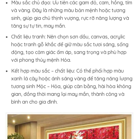
Màu sắc chủ đạo: Ưu tiên các gam đỏ, cam, hồng, tím
và vàng. Đây là những màu bản mệnh hoặc tương
sinh, giúp gia chủ thịnh vượng, rực rỡ năng lượng và
tăng sự tự tin, may mắn.
Chất liệu tranh: Nên chọn sơn dầu, canvas, acrylic
hoặc tranh gỗ khắc để giữ màu sắc tươi sáng, sống
động, tạo cảm giác ấm áp, sang trọng và phù hợp
với phong thủy mệnh Hỏa.
Kết hợp màu sắc – chất liệu: Có thể phối hợp màu
xanh lá cây hoặc ánh sáng vàng để tăng năng lượng
tương sinh Mộc – Hỏa, giúp cân bằng, hài hòa không
gian, đồng thời mang lại may mắn, thành công và
bình an cho gia đình.