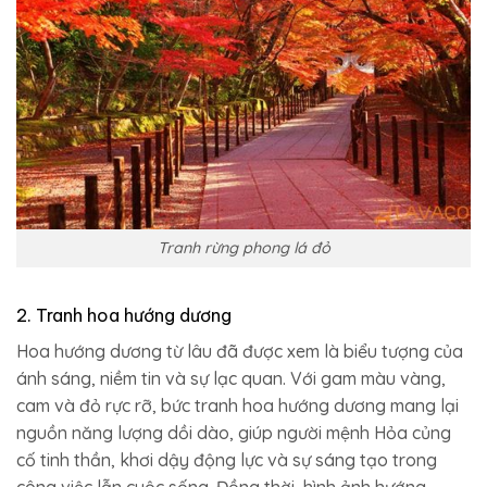
Tranh rừng phong lá đỏ
2. Tranh hoa hướng dương
Hoa hướng dương từ lâu đã được xem là biểu tượng của
ánh sáng, niềm tin và sự lạc quan. Với gam màu vàng,
cam và đỏ rực rỡ, bức tranh hoa hướng dương mang lại
nguồn năng lượng dồi dào, giúp người mệnh Hỏa củng
cố tinh thần, khơi dậy động lực và sự sáng tạo trong
công việc lẫn cuộc sống. Đồng thời, hình ảnh hướng