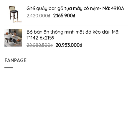
Ghế quầy bar gỗ tựa mây có nệm- Mã: 4910A
Giá
Giá
2.420.000
₫
2.165.900
₫
gốc
hiện
là:
tại
Bộ bàn ăn thông minh mặt đá kéo dài- Mã:
2.420.000₫.
là:
T1142-6x2159
2.165.900₫.
Giá
Giá
22.082.500
₫
20.933.000
₫
gốc
hiện
là:
tại
FANPAGE
22.082.500₫.
là:
20.933.000₫.