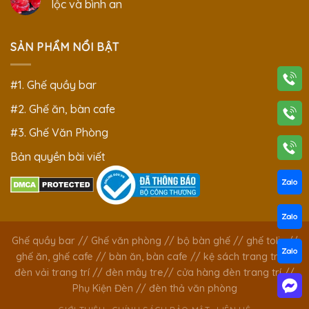
lộc và bình an
SẢN PHẨM NỔI BẬT
#1. Ghế quầy bar
#2. Ghế ăn, bàn cafe
#3. Ghế Văn Phòng
Bản quyền bài viết
Ghế quầy bar
//
Ghế văn phòng
//
bộ bàn ghế
//
ghế tolix
//
ghế ăn, ghế cafe
//
bàn ăn, bàn cafe
//
kệ sách trang trí
//
đèn vải trang trí
//
đèn mây tre
//
cửa hàng đèn trang trí
//
Phụ Kiện Đèn
//
đèn thả văn phòng