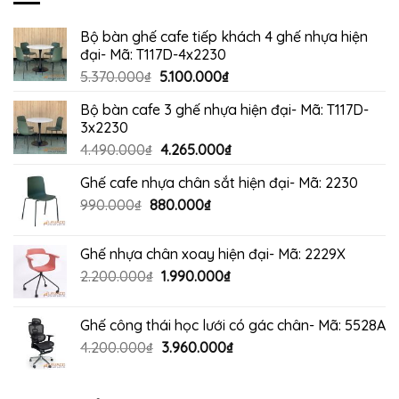
Bộ bàn ghế cafe tiếp khách 4 ghế nhựa hiện
đại- Mã: T117D-4x2230
Giá
Giá
5.370.000
₫
5.100.000
₫
gốc
hiện
Bộ bàn cafe 3 ghế nhựa hiện đại- Mã: T117D-
là:
tại
3x2230
5.370.000₫.
là:
Giá
Giá
4.490.000
₫
4.265.000
₫
5.100.000₫.
gốc
hiện
Ghế cafe nhựa chân sắt hiện đại- Mã: 2230
là:
tại
Giá
Giá
990.000
₫
880.000
4.490.000₫.
₫
là:
gốc
hiện
4.265.000₫.
là:
tại
Ghế nhựa chân xoay hiện đại- Mã: 2229X
990.000₫.
là:
Giá
Giá
2.200.000
₫
1.990.000
₫
880.000₫.
gốc
hiện
là:
tại
Ghế công thái học lưới có gác chân- Mã: 5528A
2.200.000₫.
là:
Giá
Giá
4.200.000
₫
3.960.000
₫
1.990.000₫.
gốc
hiện
là:
tại