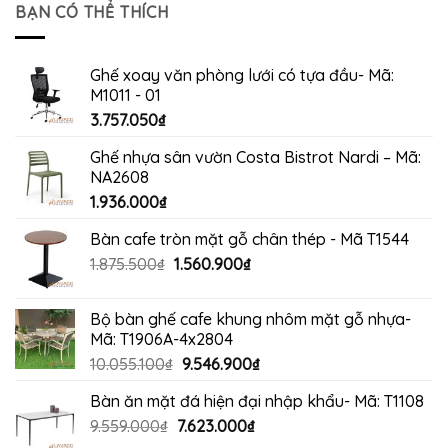
4.200.000₫.
là:
BẠN CÓ THỂ THÍCH
3.960.000₫.
Ghế xoay văn phòng lưới có tựa đầu- Mã:
M1011 - 01
3.757.050
₫
Ghế nhựa sân vườn Costa Bistrot Nardi – Mã:
NA2608
1.936.000
₫
Bàn cafe tròn mặt gỗ chân thép - Mã T1544
Giá
Giá
1.875.500
₫
1.560.900
₫
gốc
hiện
là:
tại
Bộ bàn ghế cafe khung nhôm mặt gỗ nhựa-
1.875.500₫.
là:
Mã: T1906A-4x2804
1.560.900₫.
Giá
Giá
10.055.100
₫
9.546.900
₫
gốc
hiện
Bàn ăn mặt đá hiện đại nhập khẩu- Mã: T1108
là:
tại
Giá
Giá
9.559.000
₫
7.623.000
10.055.100₫.
₫
là:
gốc
hiện
9.546.900₫.