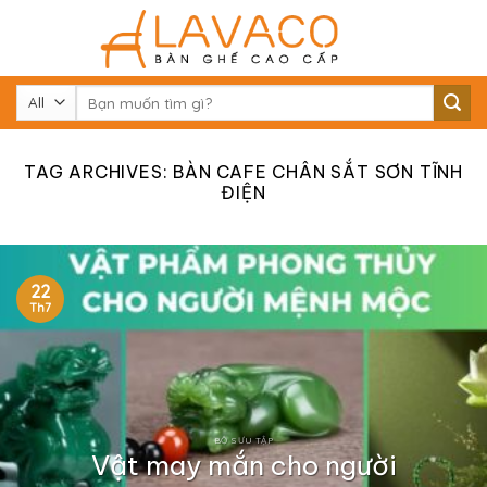
Skip
to
content
Tìm
kiếm:
TAG ARCHIVES:
BÀN CAFE CHÂN SẮT SƠN TĨNH
ĐIỆN
22
Th7
BỘ SƯU TẬP
Vật may mắn cho người