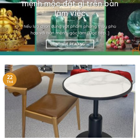
mệnh mộc đặt gì trên bàn
làm việc
Nếu lựa chọn đúng vật phẩm phong thủy phù
hợp với bản mệnh, góc làm [Đọc tiếp..]
CONTINUE READING
→
22
Th4