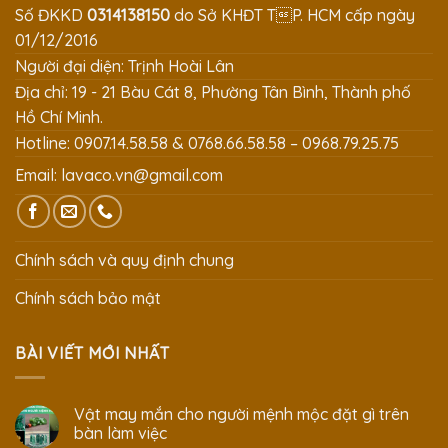
Số ĐKKD
0314138150
do Sở KHĐT TP. HCM cấp ngày
01/12/2016
Người đại diện: Trịnh Hoài Lân
Địa chỉ: 19 - 21 Bàu Cát 8, Phường Tân Bình, Thành phố
Hồ Chí Minh.
Hotline: 0907.14.58.58 & 0768.66.58.58 – 0968.79.25.75
Email:
lavaco.vn@gmail.com
Chính sách và quy định chung
Chính sách bảo mật
BÀI VIẾT MỚI NHẤT
Vật may mắn cho người mệnh mộc đặt gì trên
bàn làm việc