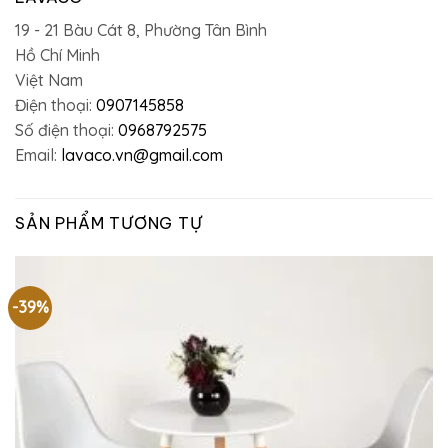
19 - 21 Bàu Cát 8, Phường Tân Bình
Hồ Chí Minh
Việt Nam
Điện thoại:
0907145858
Số điện thoại:
0968792575
Email:
lavaco.vn@gmail.com
SẢN PHẨM TƯƠNG TỰ
-39%