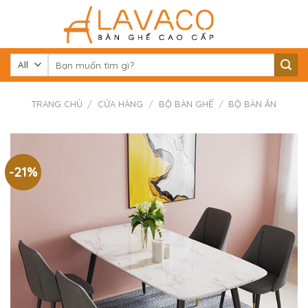
Skip
to
content
Tìm
kiếm:
TRANG CHỦ
/
CỬA HÀNG
/
BỘ BÀN GHẾ
/
BỘ BÀN ĂN
-21%