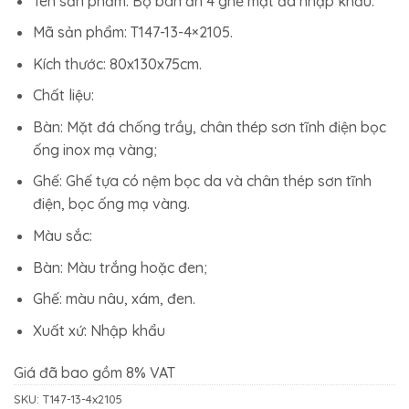
13.310.000₫.
là:
Tên sản phẩm: Bộ bàn ăn 4 ghế mặt đá nhập khẩu.
10.514.900₫.
Mã sản phẩm: T147-13-4×2105.
Kích thước: 80x130x75cm.
Chất liệu:
Bàn: Mặt đá chống trầy, chân thép sơn tĩnh điện bọc
ống inox mạ vàng;
Ghế: Ghế tựa có nệm bọc da và chân thép sơn tĩnh
điện, bọc ống mạ vàng.
Màu sắc:
Bàn: Màu trắng hoặc đen;
Ghế: màu nâu, xám, đen.
Xuất xứ: Nhập khẩu
Giá đã bao gồm 8% VAT
SKU:
T147-13-4x2105