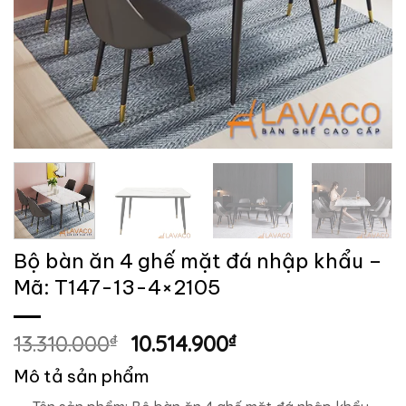
Bộ bàn ăn 4 ghế mặt đá nhập khẩu –
Mã: T147-13-4×2105
Giá
Giá
13.310.000
₫
10.514.900
₫
gốc
hiện
Mô tả sản phẩm
là:
tại