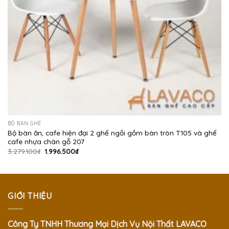
BỘ BÀN GHẾ
Bộ bàn ăn, cafe hiện đại 2 ghế ngồi gồm bàn tròn T105 và ghế
cafe nhựa chân gỗ 207
Giá
Giá
3.279.100
₫
1.996.500
₫
gốc
hiện
là:
tại
3.279.100₫.
là:
1.996.500₫.
GIỚI THIỆU
Công Ty TNHH Thương Mại Dịch Vụ Nội Thất LAVACO