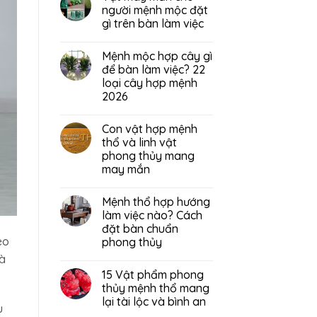
người mệnh mộc đặt
gì trên bàn làm việc
Mệnh mộc hợp cây gì
để bàn làm việc? 22
loại cây hợp mệnh
2026
Con vật hợp mệnh
thổ và linh vật
phong thủy mang
may mắn
Mệnh thổ hợp hướng
làm việc nào? Cách
đặt bàn chuẩn
eo
phong thủy
và
15 Vật phẩm phong
thủy mệnh thổ mang
lại tài lộc và bình an
ù