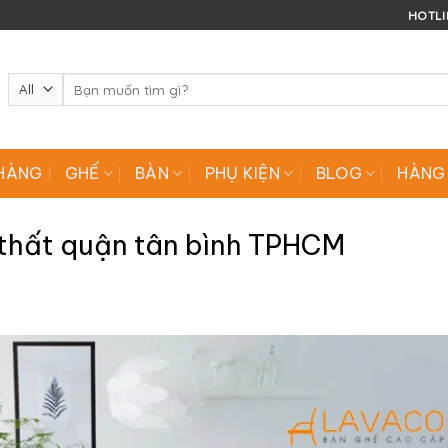
HOTLIN
Tìm
kiếm:
HÀNG
GHẾ
BÀN
PHỤ KIỆN
BLOG
HÀNG
 thất quận tân bình TPHCM