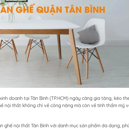
inh doanh tại Tân Bình (TP.HCM) ngày càng gia tăng, kéo th
hế nội thất không chỉ về công năng mà còn về tính thẩm mỹ 
n ghế nội thất Tân Bình với danh mục sản phẩm đa dạng, ph