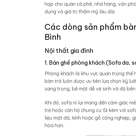
hợp cho quán cà phê, nhà hàng, văn phòn
dụng và giá trị thẩm mỹ lâu dài.
Các dòng sản phẩm bàn 
Bình
Nội thất gia đình
1. Bàn ghế phòng khách (Sofa da, so
Phòng khách là khu vực quan trọng thể h
bàn trà luôn được ưu tiên lựa chọn kỹ l
sang trọng, bề mặt dễ vệ sinh và độ bền 
Khi đó, sofa nỉ lại mang đến cảm giác m
trẻ hoặc căn hộ chung cư. Đi kèm với sofa
liệu mặt đá, kính hoặc gỗ công nghiệp, g
hòa hơn.