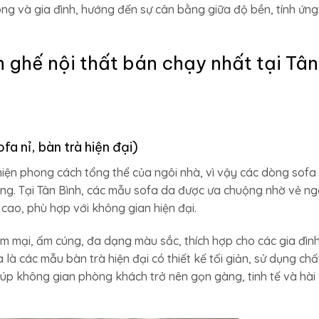
g và gia đình, hướng đến sự cân bằng giữa độ bền, tính ứng
ghế nội thất bán chạy nhất tại Tân
fa nỉ, bàn trà hiện đại)
iện phong cách tổng thể của ngôi nhà, vì vậy các dòng sofa
ưỡng. Tại Tân Bình, các mẫu sofa da được ưa chuộng nhờ vẻ ng
cao, phù hợp với không gian hiện đại.
ềm mại, ấm cúng, đa dạng màu sắc, thích hợp cho các gia đìn
 là các mẫu bàn trà hiện đại có thiết kế tối giản, sử dụng chấ
iúp không gian phòng khách trở nên gọn gàng, tinh tế và hài