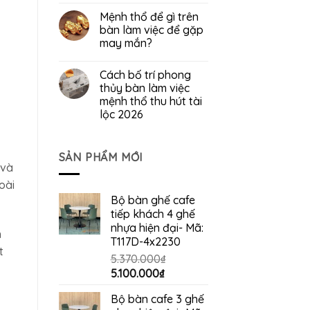
Mệnh thổ để gì trên
bàn làm việc để gặp
may mắn?
Cách bố trí phong
thủy bàn làm việc
mệnh thổ thu hút tài
lộc 2026
SẢN PHẨM MỚI
 và
oài
Bộ bàn ghế cafe
tiếp khách 4 ghế
nhựa hiện đại- Mã:
h
T117D-4x2230
t
5.370.000
₫
Giá
Giá
5.100.000
₫
gốc
hiện
Bộ bàn cafe 3 ghế
là:
tại