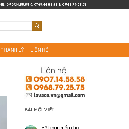
E: 0907.14.58.58 & 0768.66.58.58 & 0968.79.25.75
 THANH LÝ
LIÊN HỆ
BÀI MỚI VIẾT
Vật may mắn cho