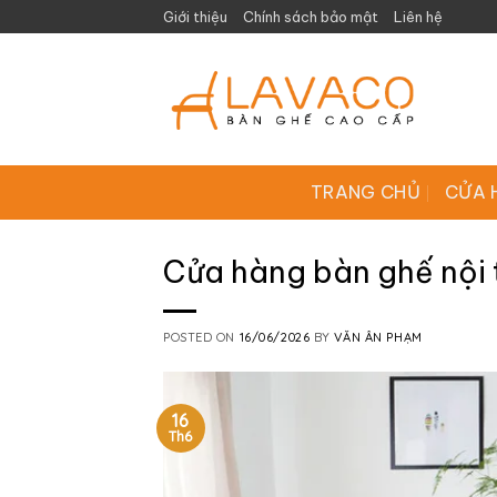
Skip
Giới thiệu
Chính sách bảo mật
Liên hệ
to
content
TRANG CHỦ
CỬA 
Cửa hàng bàn ghế nội
POSTED ON
16/06/2026
BY
VĂN ÂN PHẠM
16
Th6