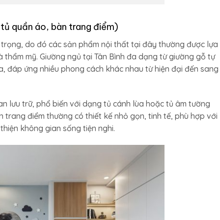
 tủ quần áo, bàn trang điểm)
trọng, do đó các sản phẩm nội thất tại đây thường được lựa
 và thẩm mỹ. Giường ngủ tại Tân Bình đa dạng từ giường gỗ tự
a, đáp ứng nhiều phong cách khác nhau từ hiện đại đến sang
an lưu trữ, phổ biến với dạng tủ cánh lùa hoặc tủ âm tường
àn trang điểm thường có thiết kế nhỏ gọn, tinh tế, phù hợp với
hiện không gian sống tiện nghi.