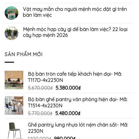
Vật may mắn cho người mệnh mộc đặt gì trên
bàn làm việc
Mệnh mộc hợp cây gì để bàn làm việc? 22 loại
cây hợp mệnh 2026
SẢN PHẨM MỚI
Bộ bàn tròn cafe tiếp khách hiện đại- Mã:
T117D-4x2230N
Giá
Giá
5.670.000
₫
5.380.000
₫
gốc
hiện
Bộ bàn ghế pantry văn phòng hiện đại- Mã:
là:
tại
T1514-4x2230N
5.670.000₫.
là:
Giá
Giá
5.770.000
₫
5.480.000
₫
5.380.000₫.
gốc
hiện
Ghế pantry lưng nhựa lót nệm chân sắt- Mã:
là:
tại
2230N
5.770.000₫.
là:
Giá
Giá
1.100.000
₫
980.000
₫
5.480.000₫.