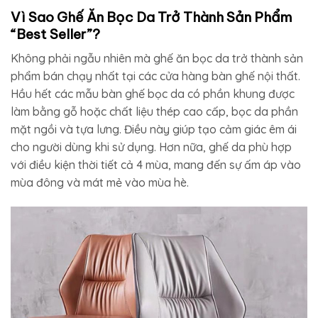
là:
tại
là:
tại
Vì Sao Ghế Ăn Bọc Da Trở Thành Sản Phẩm
1.996.500₫.
là:
2.407.900₫.
là:
1.361.250₫.
1.754.500₫
“Best Seller”?
Không phải ngẫu nhiên mà ghế ăn bọc da trở thành sản
phẩm bán chạy nhất tại các cửa hàng bàn ghế nội thất.
Hầu hết các mẫu bàn ghế bọc da có phần khung được
làm bằng gỗ hoặc chất liệu thép cao cấp, bọc da phần
mặt ngồi và tựa lưng. Điều này giúp tạo cảm giác êm ái
cho người dùng khi sử dụng. Hơn nữa, ghế da phù hợp
với điều kiện thời tiết cả 4 mùa, mang đến sự ấm áp vào
mùa đông và mát mẻ vào mùa hè.