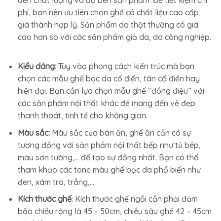
phí, bạn nên ưu tiên chọn ghế có chất liệu cao cấp,
giá thành hợp lý. Sản phẩm da thật thường có giá
cao hơn so với các sản phẩm giả da, da công nghiệp.
Kiểu dáng
: Tùy vào phong cách kiến trúc mà bạn
chọn các mẫu ghế bọc da cổ điển, tân cổ điển hay
hiện đại. Bạn cần lựa chọn mẫu ghế “đồng điệu” với
các sản phẩm nội thất khác để mang đến vẻ đẹp
thanh thoát, tinh tế cho không gian.
Màu sắc:
Màu sắc của bàn ăn, ghế ăn cần có sự
tương đồng với sản phẩm nội thất bếp như tủ bếp,
màu sơn tường,… để tạo sự đồng nhất. Bạn có thể
tham khảo các tone màu ghế bọc da phổ biến như
đen, xám tro, trắng,…
Kích thước ghế
: Kích thước ghế ngồi cần phải đảm
bảo chiều rộng là 45 – 50cm, chiều sâu ghế 42 – 45cm