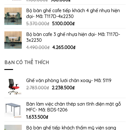
gốc
hiện
Bộ bàn ghế cafe tiếp khách 4 ghế nhựa hiện
là:
tại
đại- Mã: T117D-4x2230
1.100.000₫.
là:
Giá
Giá
5.370.000
₫
5.100.000
₫
980.000₫.
gốc
hiện
Bộ bàn cafe 3 ghế nhựa hiện đại- Mã: T117D-
là:
tại
3x2230
5.370.000₫.
là:
Giá
Giá
4.490.000
₫
4.265.000
₫
5.100.000₫.
gốc
hiện
là:
tại
BẠN CÓ THỂ THÍCH
4.490.000₫.
là:
4.265.000₫.
Ghế văn phòng lưới chân xoay- Mã: 5119
Giá
Giá
2.783.000
₫
2.238.500
₫
gốc
hiện
là:
tại
Bàn làm việc chân thép sơn tĩnh điện mặt gỗ
2.783.000₫.
là:
MFC- Mã: BDS-1206
2.238.500₫.
1.633.500
₫
Bộ bàn ghế tiếp khách thẩm mỹ viện sang