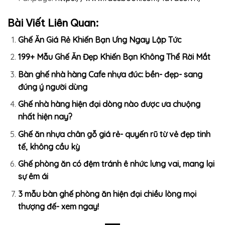
Bài Viết Liên Quan:
Ghế Ăn Giá Rẻ Khiến Bạn Ưng Ngay Lập Tức
199+ Mẫu Ghế Ăn Đẹp Khiến Bạn Không Thể Rời Mắt
Bàn ghế nhà hàng Cafe nhựa đúc: bền- đẹp- sang
đúng ý người dùng
Ghế nhà hàng hiện đại dòng nào được ưa chuộng
nhất hiện nay?
Ghế ăn nhựa chân gỗ giá rẻ- quyến rũ từ vẻ đẹp tinh
tế, không cầu kỳ
Ghế phòng ăn có đệm tránh ê nhức lưng vai, mang lại
sự êm ái
3 mẫu bàn ghế phòng ăn hiện đại chiều lòng mọi
thượng đế- xem ngay!