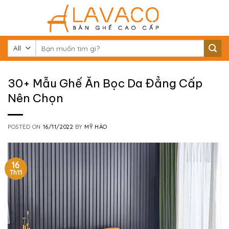
Skip
to
content
Tìm
kiếm:
30+ Mẫu Ghế Ăn Bọc Da Đẳng Cấp
Nên Chọn
POSTED ON
16/11/2022
BY
MỸ HẢO
16
Th11