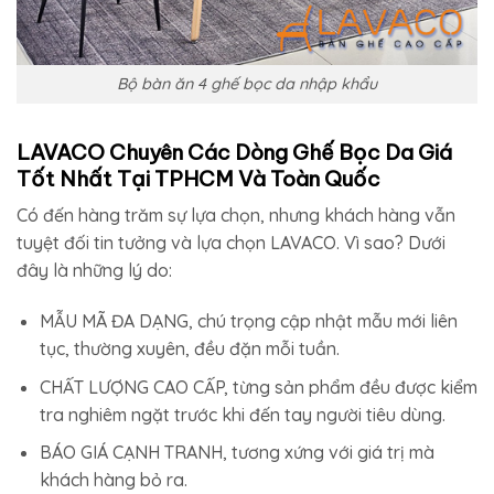
Bộ bàn ăn 4 ghế bọc da nhập khẩu
LAVACO Chuyên Các Dòng Ghế Bọc Da Giá
Tốt Nhất Tại TPHCM Và Toàn Quốc
Có đến hàng trăm sự lựa chọn, nhưng khách hàng vẫn
tuyệt đối tin tưởng và lựa chọn LAVACO. Vì sao? Dưới
đây là những lý do:
MẪU MÃ ĐA DẠNG, chú trọng cập nhật mẫu mới liên
tục, thường xuyên, đều đặn mỗi tuần.
CHẤT LƯỢNG CAO CẤP, từng sản phẩm đều được kiểm
tra nghiêm ngặt trước khi đến tay người tiêu dùng.
BÁO GIÁ CẠNH TRANH, tương xứng với giá trị mà
khách hàng bỏ ra.