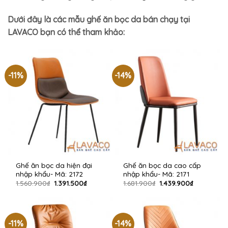
Dưới đây là các mẫu ghế ăn bọc da bán chạy tại
LAVACO bạn có thể tham khảo:
-11%
-14%
Ghế ăn bọc da hiện đại
Ghế ăn bọc da cao cấp
nhập khẩu- Mã: 2172
nhập khẩu- Mã: 2171
Giá
Giá
Giá
Giá
1.560.900
₫
1.391.500
₫
1.681.900
₫
1.439.900
₫
gốc
hiện
gốc
hiện
là:
tại
là:
tại
1.560.900₫.
là:
1.681.900₫.
là:
1.391.500₫.
1.439.900₫.
-11%
-14%