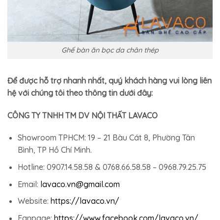
Ghế bàn ăn bọc da chân thép
Để được hỗ trợ nhanh nhất, quý khách hàng vui lòng liên
hệ với chúng tôi theo thông tin dưới đây:
CÔNG TY TNHH TM DV NỘI THẤT LAVACO
Showroom TPHCM: 19 – 21 Bàu Cát 8, Phường Tân
Bình, TP Hồ Chí Minh.
Hotline: 0907.14.58.58 & 0768.66.58.58 – 0968.79.25.75
Email:
lavaco.vn@gmail.com
Website:
https://lavaco.vn/
Fanpage:
https://www.facebook.com/lavaco.vn/