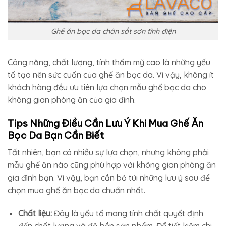
Ghế ăn bọc da chân sắt sơn tĩnh điện
Công năng, chất lượng, tính thẩm mỹ cao là những yếu
tố tạo nên sức cuốn của ghế ăn bọc da. Vì vậy, không ít
khách hàng đều ưu tiên lựa chọn mẫu ghế bọc da cho
không gian phòng ăn của gia đình.
Tips Những Điều Cần Lưu Ý Khi Mua Ghế Ăn
Bọc Da Bạn Cần Biết
Tất nhiên, bạn có nhiều sự lựa chọn, nhưng không phải
mẫu ghế ăn nào cũng phù hợp với không gian phòng ăn
gia đình bạn. Vì vậy, bạn cần bỏ túi những lưu ý sau để
chọn mua ghế ăn bọc da chuẩn nhất.
Chất liệu:
Đây là yếu tố mang tính chất quyết định
đến chất lượng và độ bền sản phẩm. Để tiết kiệm chi