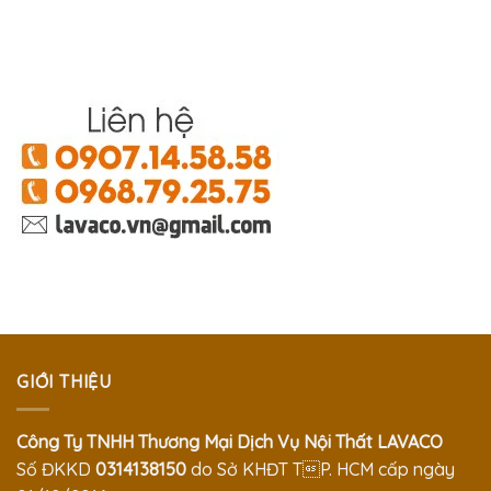
GIỚI THIỆU
Công Ty TNHH Thương Mại Dịch Vụ Nội Thất LAVACO
Số ĐKKD
0314138150
do Sở KHĐT TP. HCM cấp ngày