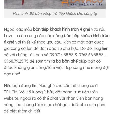
Hình ảnh: Bộ bàn uống trà tiếp khách cho công ty
Ngoài các mẫu
bàn tiếp khách hình tròn 4 ghế
vừa rồi,
Lavaco còn cung cấp các dòng
bàn tiếp khách hình tròn
6 ghế
với thiết kế theo yêu cầu, kích cỡ mặt bàn được
gia công cỡ lớn để đảm bảo sự phù hợp. Do đó, hãy liên
hệ với chúng tôi theo số 0907.14.58.58 & 0768.66.58.58 –
0968.79.25.75 để sớm tìm ra
bộ bàn ghế
giúp bạn có
được không gian sống/làm việc đẹp sang như mong đợi
bạn nhé!
Nếu bạn đang tìm Mua ghế cho căn hộ chung cư ở
TPHCM, Với số lượng ít hãy đặt hàng trực tiếp trên
website, ngoài ra có thể chat với nhân viên bán hàng
hàng của chúng tôi ở mục chát góc dưới phía bên phải
để biết thêm chi tiết