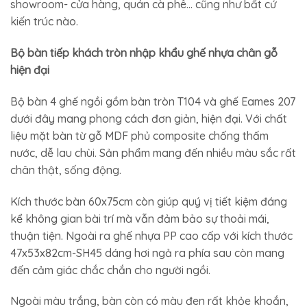
showroom- cửa hàng, quán cà phê… cũng như bất cứ
kiến trúc nào.
Bộ bàn tiếp khách tròn nhập khẩu ghế nhựa chân gỗ
hiện đại
Bộ bàn 4 ghế ngồi gồm bàn tròn T104 và ghế Eames 207
dưới đây mang phong cách đơn giản, hiện đại. Với chất
liệu mặt bàn từ gỗ MDF phủ composite chống thấm
nước, dễ lau chùi. Sản phẩm mang đến nhiều màu sắc rất
chân thật, sống động.
Kích thước bàn 60x75cm còn giúp quý vị tiết kiệm đáng
kể không gian bài trí mà vẫn đảm bảo sự thoải mái,
thuận tiện. Ngoài ra ghế nhựa PP cao cấp với kích thước
47x53x82cm-SH45 dáng hơi ngả ra phía sau còn mang
đến cảm giác chắc chắn cho người ngồi.
Ngoài màu trắng, bàn còn có màu đen rất khỏe khoắn,