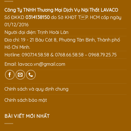
Công Ty TNHH Thương Mại Dịch Vụ Nội Thất LAVACO
Số ĐKKD
0314138150
do Sở KHĐT TP. HCM cấp ngày
01/12/2016
Người đại diện: Trịnh Hoài Lân
Địa chỉ: 19 - 21 Bàu Cát 8, Phường Tân Bình, Thành phố
Hồ Chí Minh.
Hotline: 0907.14.58.58 & 0768.66.58.58 – 0968.79.25.75
Email:
lavaco.vn@gmail.com
Chính sách và quy định chung
Chính sách bảo mật
BÀI VIẾT MỚI NHẤT