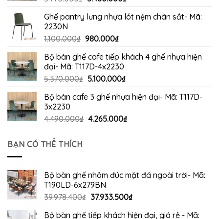
gốc
hiện
Ghế pantry lưng nhựa lót nệm chân sắt- Mã:
là:
tại
2230N
5.770.000₫.
là:
Giá
Giá
1.100.000
₫
980.000
₫
5.480.000₫.
gốc
hiện
Bộ bàn ghế cafe tiếp khách 4 ghế nhựa hiện
là:
tại
đại- Mã: T117D-4x2230
1.100.000₫.
là:
Giá
Giá
5.370.000
₫
5.100.000
₫
980.000₫.
gốc
hiện
Bộ bàn cafe 3 ghế nhựa hiện đại- Mã: T117D-
là:
tại
3x2230
5.370.000₫.
là:
Giá
Giá
4.490.000
₫
4.265.000
₫
5.100.000₫.
gốc
hiện
là:
tại
BẠN CÓ THỂ THÍCH
4.490.000₫.
là:
4.265.000₫.
Bộ bàn ghế nhôm đúc mặt đá ngoài trời- Mã:
T190LD-6x279BN
Giá
Giá
39.978.400
₫
37.933.500
₫
gốc
hiện
Bộ bàn ghế tiếp khách hiện đại, giá rẻ - Mã:
là:
tại