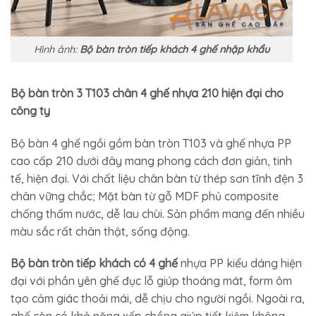
Hình ảnh:
Bộ bàn tròn tiếp khách 4 ghế nhập khẩu
Bộ bàn tròn 3 T103 chân 4 ghế nhựa 210 hiện đại cho
công ty
Bộ bàn 4 ghế ngồi gồm bàn tròn T103 và ghế nhựa PP
cao cấp 210 dưới đây mang phong cách đơn giản, tinh
tế, hiện đại. Với chất liệu chân bàn từ thép sơn tĩnh đện 3
chân vững chắc; Mặt bàn từ gỗ MDF phủ composite
chống thấm nước, dễ lau chùi. Sản phẩm mang đến nhiều
màu sắc rất chân thật, sống động.
Bộ bàn tròn tiếp khách có 4 ghế
nhựa PP kiểu dáng hiện
đại với phần yên ghế đục lỗ giúp thoáng mát, form ôm
tạo cảm giác thoải mái, dễ chịu cho người ngồi. Ngoài ra,