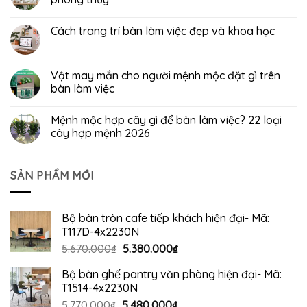
Cách trang trí bàn làm việc đẹp và khoa học
Vật may mắn cho người mệnh mộc đặt gì trên
bàn làm việc
Mệnh mộc hợp cây gì để bàn làm việc? 22 loại
cây hợp mệnh 2026
SẢN PHẨM MỚI
Bộ bàn tròn cafe tiếp khách hiện đại- Mã:
T117D-4x2230N
Giá
Giá
5.670.000
₫
5.380.000
₫
gốc
hiện
Bộ bàn ghế pantry văn phòng hiện đại- Mã:
là:
tại
T1514-4x2230N
5.670.000₫.
là:
Giá
Giá
5.770.000
₫
5.480.000
₫
5.380.000₫.