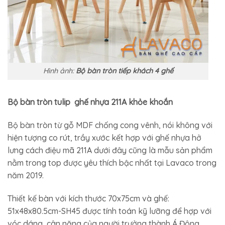
Hình ảnh:
Bộ bàn tròn tiếp khách 4 ghế
Bộ bàn tròn tulip ghế nhựa 211A khỏe khoắn
Bộ bàn tròn từ gỗ MDF chống cong vênh, nói không với
hiện tượng co rút, trầy xước kết hợp với ghế nhựa hở
lưng cách điệu mã 211A dưới đây cũng là mẫu sản phẩm
nằm trong top được yêu thích bậc nhất tại Lavaco trong
năm 2019.
Thiết kế bàn với kích thước 70x75cm và ghế:
51x48x80.5cm-SH45 được tính toán kỹ lưỡng để hợp với
vóc dáng, cân nặng của người trưởng thành Á Đông.