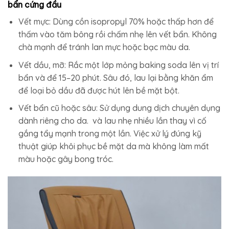
bẩn cứng đầu
Vết mực: Dùng cồn isopropyl 70% hoặc thấp hơn để
thấm vào tăm bông rồi chấm nhẹ lên vết bẩn. Không
chà mạnh để tránh lan mực hoặc bạc màu da.
Vết dầu, mỡ: Rắc một lớp mỏng baking soda lên vị trí
bẩn và để 15–20 phút. Sâu đó, lau lại bằng khăn ẩm
để loại bỏ dầu đã được hút lên bề mặt bột.
Vết bẩn cũ hoặc sâu: Sử dụng dung dịch chuyên dụng
dành riêng cho da. và lau nhẹ nhiều lần thay vì cố
gắng tẩy mạnh trong một lần. Việc xử lý đúng kỹ
thuật giúp khôi phục bề mặt da mà không làm mất
màu hoặc gây bong tróc.