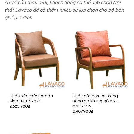
cũ và cần thay mới, khách hàng có thể lựa chọn Nội
thất Lavaco để có thêm nhiều sự lựa chọn cho bộ bàn
ghế gia đình.
Ghế sofa cafe Porada
Ghế Sofa đơn tay cong
Alba- Mã: S2324
Ronaldo khung gỗ ASH-
Mã: S2319
2.625.700
₫
2.407.900
₫