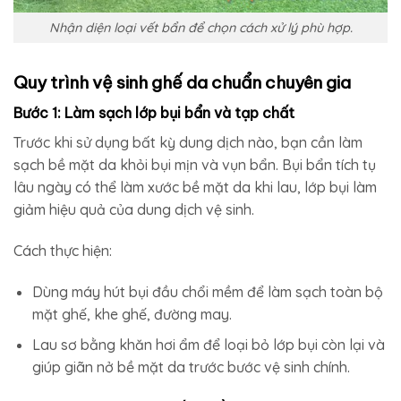
Nhận diện loại vết bẩn để chọn cách xử lý phù hợp.
Quy trình vệ sinh ghế da chuẩn chuyên gia
Bước 1: Làm sạch lớp bụi bẩn và tạp chất
Trước khi sử dụng bất kỳ dung dịch nào, bạn cần làm
sạch bề mặt da khỏi bụi mịn và vụn bẩn. Bụi bẩn tích tụ
lâu ngày có thể làm xước bề mặt da khi lau, lớp bụi làm
giảm hiệu quả của dung dịch vệ sinh.
Cách thực hiện:
Dùng máy hút bụi đầu chổi mềm để làm sạch toàn bộ
mặt ghế, khe ghế, đường may.
Lau sơ bằng khăn hơi ẩm để loại bỏ lớp bụi còn lại và
giúp giãn nở bề mặt da trước bước vệ sinh chính.