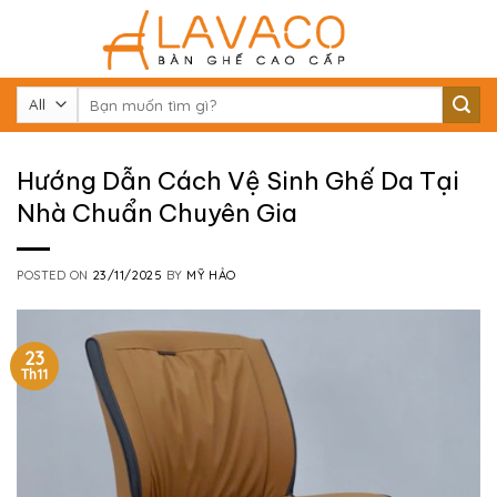
Skip
to
content
Tìm
kiếm:
Hướng Dẫn Cách Vệ Sinh Ghế Da Tại
Nhà Chuẩn Chuyên Gia
POSTED ON
23/11/2025
BY
MỸ HẢO
23
Th11