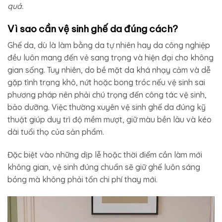
quả.
Vì sao cần vệ sinh ghế da đúng cách?
Ghế da, dù là làm bằng da tự nhiên hay da công nghiệp
đều luôn mang đến vẻ sang trọng và hiện đại cho không
gian sống. Tuy nhiên, do bề mặt da khá nhạy cảm và dễ
gặp tình trạng khô, nứt hoặc bong tróc nếu vệ sinh sai
phương pháp nên phải chú trọng đến công tác vệ sinh,
bảo dưỡng. Việc thường xuyên vệ sinh ghế da đúng kỹ
thuật giúp duy trì độ mềm mượt, giữ màu bền lâu và kéo
dài tuổi thọ của sản phẩm.
Đặc biệt vào những dịp lễ hoặc thời điểm cần làm mới
không gian, vệ sinh đúng chuẩn sẽ giữ ghế luôn sáng
bóng mà không phải tốn chi phí thay mới.