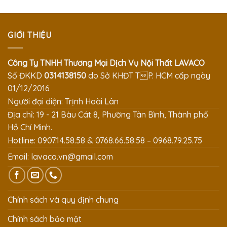
GIỚI THIỆU
Công Ty TNHH Thương Mại Dịch Vụ Nội Thất LAVACO
Số ĐKKD
0314138150
do Sở KHĐT TP. HCM cấp ngày
01/12/2016
Người đại diện: Trịnh Hoài Lân
Địa chỉ: 19 - 21 Bàu Cát 8, Phường Tân Bình, Thành phố
Hồ Chí Minh.
Hotline: 0907.14.58.58 & 0768.66.58.58 – 0968.79.25.75
Email:
lavaco.vn@gmail.com
Chính sách và quy định chung
Chính sách bảo mật