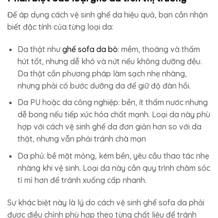
Để áp dụng cách vệ sinh ghế da hiệu quả, bạn cần nhận
biết đặc tính của từng loại da:
Da thật như
ghế sofa da bò
: mềm, thoáng và thấm
hút tốt, nhưng dễ khô và nứt nếu không dưỡng đều.
Da thật cần phương pháp làm sạch nhẹ nhàng,
nhưng phải có bước dưỡng da để giữ độ đàn hồi.
Da PU hoặc da công nghiệp: bền, ít thấm nước nhưng
dễ bong nếu tiếp xúc hóa chất mạnh. Loại da này phù
hợp với cách vệ sinh ghế da đơn giản hơn so với da
thật, nhưng vẫn phải tránh chà mạn
Da phủ: bề mặt mỏng, kém bền, yêu cầu thao tác nhẹ
nhàng khi vệ sinh. Loại da này cần quy trình chăm sóc
tỉ mỉ hơn để tránh xuống cấp nhanh.
Sự khác biệt này là lý do cách vệ sinh ghế sofa da phải
được điều chỉnh phù hợp theo từng chất liệu để tránh