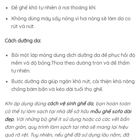
Để ghế khô tự nhiên ở nơi thoáng khí.
Không dùng máy sấy nóng vì hơi nóng sẽ làm da co
rút và nứt.
Cách dưỡng da:
Bôi một lớp mỏng dung dịch dưỡng da để phục hồi độ
mềm và độ bóng.Thoa theo đường tròn và để thấm
tự nhiên.
Bước dưỡng da giúp ngăn khô nứt, cải thiện khả năng
chống bám bẩn và kéo dài tuổi thọ ghế.
Khi áp dụng đúng
cách vệ sinh ghế da
, bạn hoàn toàn
có thể tự làm sạch tại nhà để sở hữu
mẫu ghế sofa dài
đẹp
. Với những bộ ghế ít sử dụng hoặc có các vết bẩn
đơn giản, quy trình làm sạch tại nhà sẽ mang lại hiệu
quả rõ rệt. Tuy nhiên, nếu ghế đã sử dụng lâu năm, đã