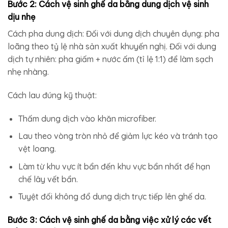
Bước 2: Cách vệ sinh ghế da bằng dung dịch vệ sinh
dịu nhẹ
Cách pha dung dịch: Đối với dung dịch chuyên dụng: pha
loãng theo tỷ lệ nhà sản xuất khuyến nghị. Đối với dung
dịch tự nhiên: pha giấm + nước ấm (tỉ lệ 1:1) để làm sạch
nhẹ nhàng.
Cách lau đúng kỹ thuật:
Thấm dung dịch vào khăn microfiber.
Lau theo vòng tròn nhỏ để giảm lực kéo và tránh tạo
vệt loang.
Làm từ khu vực ít bẩn đến khu vực bẩn nhất để hạn
chế lây vết bẩn.
Tuyệt đối không đổ dung dịch trực tiếp lên ghế da.
Bước 3: C
ách vệ sinh ghế da bằng việc x
ử lý các vết