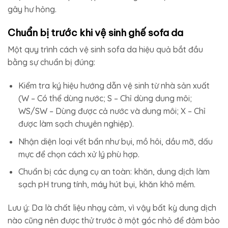
gây hư hỏng.
Chuẩn bị trước khi vệ sinh ghế sofa da
Một quy trình cách vệ sinh sofa da hiệu quả bắt đầu
bằng sự chuẩn bị đúng:
Kiểm tra ký hiệu hướng dẫn vệ sinh từ nhà sản xuất
(W – Có thể dùng nước; S – Chỉ dùng dung môi;
WS/SW – Dùng được cả nước và dung môi; X – Chỉ
được làm sạch chuyên nghiệp).
Nhận diện loại vết bẩn như bụi, mồ hôi, dầu mỡ, dấu
mực để chọn cách xử lý phù hợp.
Chuẩn bị các dụng cụ an toàn: khăn, dung dịch làm
sạch pH trung tính, máy hút bụi, khăn khô mềm.
Lưu ý: Da là chất liệu nhạy cảm, vì vậy bất kỳ dung dịch
nào cũng nên được thử trước ở một góc nhỏ để đảm bảo