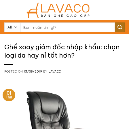
Skip
to
content
Tìm
kiếm:
Ghế xoay giám đốc nhập khẩu: chọn
loại da hay nỉ tốt hơn?
POSTED ON
01/08/2019
BY
LAVACO
01
Th8