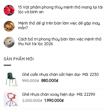
15 Vật phẩm phong thủy mệnh thổ mang lại tài
lộc và bình an
Mệnh thổ để gì trên bàn làm việc để gặp may
mắn?
Cách bố trí phong thủy bàn làm việc mệnh thổ
thu hút tài lộc 2026
SẢN PHẨM MỚI
Ghế cafe nhựa chân sắt hiện đại- Mã: 2230
Giá
Giá
990.000
₫
880.000
₫
gốc
hiện
là:
tại
Ghế nhựa chân xoay hiện đại- Mã: 2229X
990.000₫.
là:
Giá
Giá
2.200.000
₫
1.990.000
₫
880.000₫.
gốc
hiện