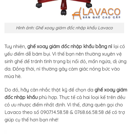
Hình ảnh: Ghế xoay giám đốc nhập khẩu Lavaco
Tuy nhiên,
ghế xoay giám đốc nhập khẩu bằng nỉ
lại có
yếu điểm dễ bám bụi. Vì thế bạn nên thường xuyên vệ
sinh ghế để tránh tình trạng bị nổi đỏ, mẩn ngứa, dị ứng
da. Đồng thời, nỉ thường gây cảm giác nóng bức vào
mùa hè.
Do đó, hãy cân nhắc thật kỹ để chọn da
ghế xoay giám
đốc nhập khẩu
phù hợp. Thực tế cả hai loại kể trên đều
có ưu nhược điểm nhất định. Vì thế, đừng quên gọi cho
Lavaco theo số 0907.14.58.58 & 0768.66.58.58 để có trợ
giúp cụ thể hơn bạn nhé!