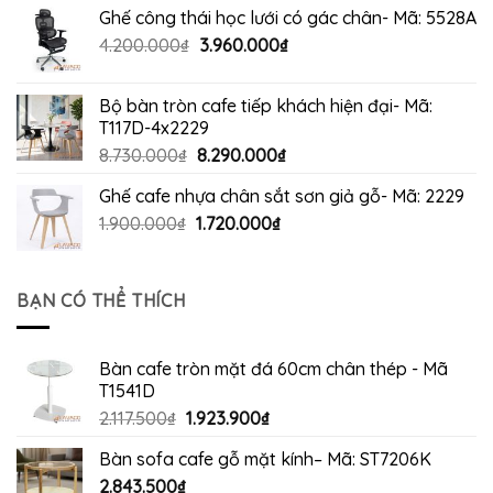
là:
tại
Ghế công thái học lưới có gác chân- Mã: 5528A
2.200.000₫.
là:
Giá
Giá
4.200.000
₫
3.960.000
₫
1.990.000₫.
gốc
hiện
là:
tại
Bộ bàn tròn cafe tiếp khách hiện đại- Mã:
4.200.000₫.
là:
T117D-4x2229
3.960.000₫.
Giá
Giá
8.730.000
₫
8.290.000
₫
gốc
hiện
Ghế cafe nhựa chân sắt sơn giả gỗ- Mã: 2229
là:
tại
Giá
Giá
1.900.000
₫
8.730.000₫.
1.720.000
₫
là:
gốc
hiện
8.290.000₫.
là:
tại
1.900.000₫.
là:
BẠN CÓ THỂ THÍCH
1.720.000₫.
Bàn cafe tròn mặt đá 60cm chân thép - Mã
T1541D
Giá
Giá
2.117.500
₫
1.923.900
₫
gốc
hiện
Bàn sofa cafe gỗ mặt kính– Mã: ST7206K
là:
tại
2.843.500
₫
2.117.500₫.
là: