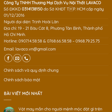
Công Ty TNHH Thương Mại Dịch Vụ Nội Thất LAVACO
Số ĐKKD
0314138150
do Sở KHĐT TP. HCM cấp ngày
01/12/2016
Người đại diện: Trịnh Hoài Lân
Địa chỉ: 19 - 21 Bàu Cát 8, Phường Tân Bình, Thành phố
Hồ Chí Minh.
Hotline: 0907.14.58.58 & 0768.66.58.58 – 0968.79.25.75
Email:
lavaco.vn@gmail.com
Chính sách và quy định chung
Chính sách bảo mật
BÀI VIẾT MỚI NHẤT
Vật may mắn cho người mệnh mộc đặt gì trên