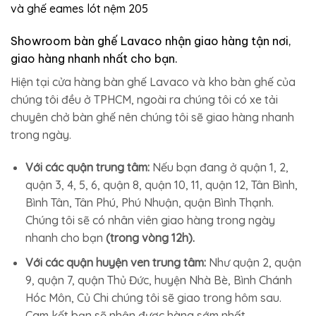
và ghế eames lót nệm 205
Showroom bàn ghế Lavaco nhận giao hàng tận nơi,
giao hàng nhanh nhất cho bạn.
Hiện tại cửa hàng bàn ghế Lavaco và kho bàn ghế của
chúng tôi đều ở TPHCM, ngoài ra chúng tôi có xe tải
chuyên chở bàn ghế nên chúng tôi sẽ giao hàng nhanh
trong ngày.
Với các quận trung tâm:
Nếu bạn đang ở quận 1, 2,
quận 3, 4, 5, 6, quận 8, quận 10, 11, quận 12, Tân Bình,
Bình Tân, Tân Phú, Phú Nhuận, quận Bình Thạnh.
Chúng tôi sẽ có nhân viên giao hàng trong ngày
nhanh cho bạn
(trong vòng 12h).
Với các quận huyện ven trung tâm:
Như quận 2, quận
9, quận 7, quận Thủ Đức, huyện Nhà Bè, Bình Chánh
Hóc Môn, Củ Chi chúng tôi sẽ giao trong hôm sau.
Cam kết bạn sẽ nhận được hàng sớm nhất.