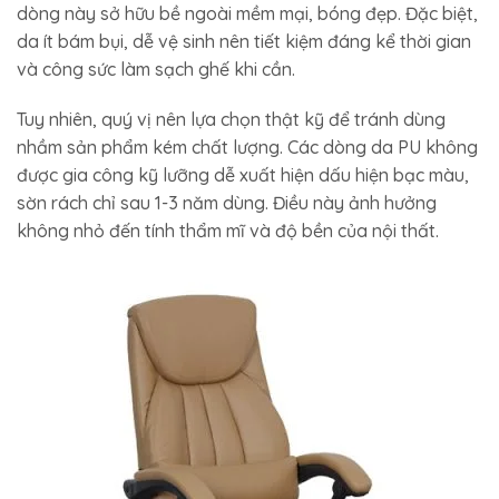
dòng này sở hữu bề ngoài mềm mại, bóng đẹp. Đặc biệt,
da ít bám bụi, dễ vệ sinh nên tiết kiệm đáng kể thời gian
và công sức làm sạch ghế khi cần.
Tuy nhiên, quý vị nên lựa chọn thật kỹ để tránh dùng
nhầm sản phẩm kém chất lượng. Các dòng da PU không
được gia công kỹ lưỡng dễ xuất hiện dấu hiện bạc màu,
sờn rách chỉ sau 1-3 năm dùng. Điều này ảnh hưởng
không nhỏ đến tính thẩm mĩ và độ bền của nội thất.