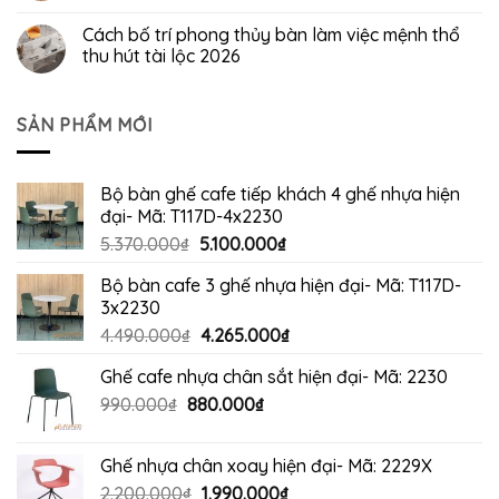
Cách bố trí phong thủy bàn làm việc mệnh thổ
thu hút tài lộc 2026
SẢN PHẨM MỚI
Bộ bàn ghế cafe tiếp khách 4 ghế nhựa hiện
đại- Mã: T117D-4x2230
Giá
Giá
5.370.000
₫
5.100.000
₫
gốc
hiện
Bộ bàn cafe 3 ghế nhựa hiện đại- Mã: T117D-
là:
tại
3x2230
5.370.000₫.
là:
Giá
Giá
4.490.000
₫
4.265.000
₫
5.100.000₫.
gốc
hiện
Ghế cafe nhựa chân sắt hiện đại- Mã: 2230
là:
tại
Giá
Giá
990.000
₫
880.000
4.490.000₫.
₫
là:
gốc
hiện
4.265.000₫.
là:
tại
Ghế nhựa chân xoay hiện đại- Mã: 2229X
990.000₫.
là:
Giá
Giá
2.200.000
₫
1.990.000
₫
880.000₫.