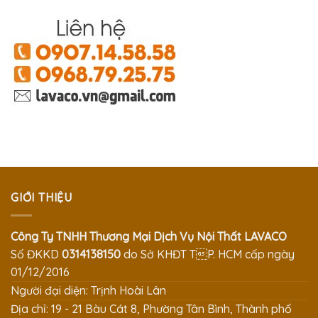
GIỚI THIỆU
Công Ty TNHH Thương Mại Dịch Vụ Nội Thất LAVACO
Số ĐKKD
0314138150
do Sở KHĐT TP. HCM cấp ngày
01/12/2016
Người đại diện: Trịnh Hoài Lân
Địa chỉ: 19 - 21 Bàu Cát 8, Phường Tân Bình, Thành phố