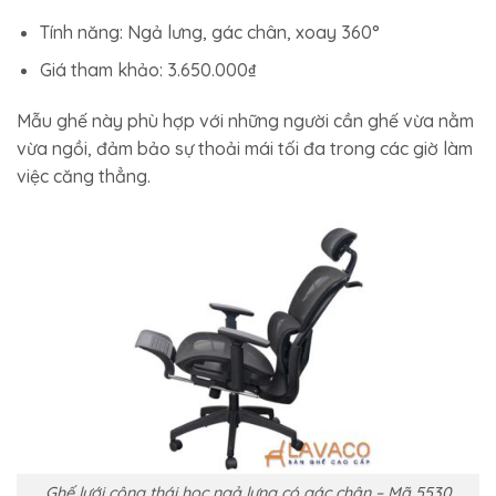
Tính năng: Ngả lưng, gác chân, xoay 360°
Giá tham khảo: 3.650.000₫
Mẫu ghế này phù hợp với những người cần ghế vừa nằm
vừa ngồi, đảm bảo sự thoải mái tối đa trong các giờ làm
việc căng thẳng.
Ghế lưới công thái học ngả lưng có gác chân – Mã 5530