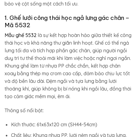
bảo vệ cột sống một cách tối ưu.
1. Ghế lưới công thái học ngả lưng gác chân –
Mã 5532
Mẫu ghế 5532
là sự kết hợp hoàn hảo giữa thiết kế công
thái học và khả năng thư giãn linh hoạt. Ghế có thể ngả
lưng tối đa và tích hợp phần gác chân, giúp người ngồi
duy trì tư thế thoải mái khi làm việc hoặc nghỉ ngơi ngắn.
Khung ghế làm từ nhựa PP chắc chắn, kết hợp chân
xoay bằng thép mạ crom cao cấp, đảm bảo chịu lực tốt
và độ bền lâu dài. Đệm ngồi và tựa lưng bằng lưới
thoáng khí, giúp không bị bí nóng khi ngồi lâu, đồng thời
tạo cảm giác mềm mại, êm ái.
Thông số nổi bật:
Kích thước: 61x63x120 cm (SH44-54cm)
Chất liệu: Khung nhựa PP, lưới nệm ngồi và tựa lưng,