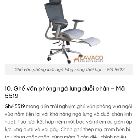
Ghế văn phòng lưới ngả lưng công thái học – Mã 5522
10. Ghế văn phòng ngả lưng duỗi chân – Mã
5519
Ghế 5519
mang đến trải nghiệm ghế văn phòng vừa ngồi
vừa nằm tiện lợi với khả năng ngả lưng và duỗi chân linh
hoạt. Tựa lưới kết hợp nệm mút bọc vải nỉ êm ái, giảm áp
lực lưng dưới và vai gáy. Chân ghế thép mạ crom bền bỉ,
tay nhựa chắc chắn, cùng mâm 2 cần điều chỉnh nhiều