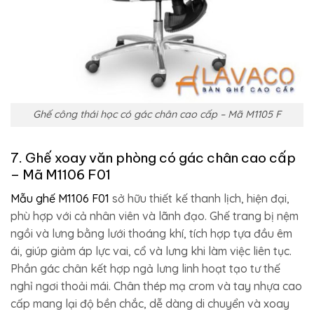
Ghế công thái học có gác chân cao cấp – Mã M1105 F
7. Ghế xoay văn phòng có gác chân cao cấp
– Mã M1106 F01
Mẫu ghế M1106 F01
sở hữu thiết kế thanh lịch, hiện đại,
phù hợp với cả nhân viên và lãnh đạo. Ghế trang bị nệm
ngồi và lưng bằng lưới thoáng khí, tích hợp tựa đầu êm
ái, giúp giảm áp lực vai, cổ và lưng khi làm việc liên tục.
Phần gác chân kết hợp ngả lưng linh hoạt tạo tư thế
nghỉ ngơi thoải mái. Chân thép mạ crom và tay nhựa cao
cấp mang lại độ bền chắc, dễ dàng di chuyển và xoay