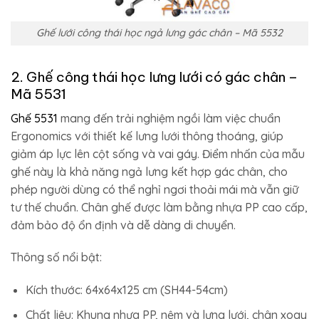
Ghế lưới công thái học ngả lưng gác chân – Mã 5532
2. Ghế công thái học lưng lưới có gác chân –
Mã 5531
Ghế 5531
mang đến trải nghiệm ngồi làm việc chuẩn
Ergonomics với thiết kế lưng lưới thông thoáng, giúp
giảm áp lực lên cột sống và vai gáy. Điểm nhấn của mẫu
ghế này là khả năng ngả lưng kết hợp gác chân, cho
phép người dùng có thể nghỉ ngơi thoải mái mà vẫn giữ
tư thế chuẩn. Chân ghế được làm bằng nhựa PP cao cấp,
đảm bảo độ ổn định và dễ dàng di chuyển.
Thông số nổi bật:
Kích thước: 64x64x125 cm (SH44-54cm)
Chất liệu: Khung nhựa PP, nệm và lưng lưới, chân xoay