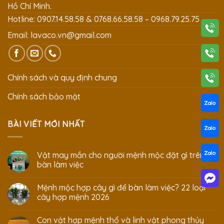
Hồ Chí Minh.
Hotline: 0907.14.58.58 & 0768.66.58.58 – 0968.79.25.75
Email:
lavaco.vn@gmail.com
Chính sách và quy định chung
Chính sách bảo mật
BÀI VIẾT MỚI NHẤT
Vật may mắn cho người mệnh mộc đặt gì trên
bàn làm việc
Mệnh mộc hợp cây gì để bàn làm việc? 22 loại
cây hợp mệnh 2026
Con vật hợp mệnh thổ và linh vật phong thủy