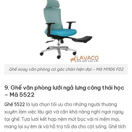
Ghế xoay văn phòng có gác chân hiện đại – Mã M1106 F02
9. Ghế văn phòng lưới ngả lưng công thái học
– Mã 5522
Ghế 5522
là lựa chọn tối ưu cho những người thường
xuyên làm việc lâu giờ và cần khả năng nghỉ ngơi ngay
tại ghế. Tựa lưới kết hợp nệm mút bọc vải nỉ mềm mại,
mang lại sự êm ái và hỗ trợ tối đa cho cột sống. Ghế tích