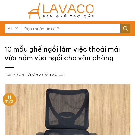
Skip
to
content
Tìm
kiếm:
10 mẫu ghế ngồi làm việc thoải mái
vừa nằm vừa ngồi cho văn phòng
POSTED ON
11/12/2025
BY
LAVACO
11
Th12