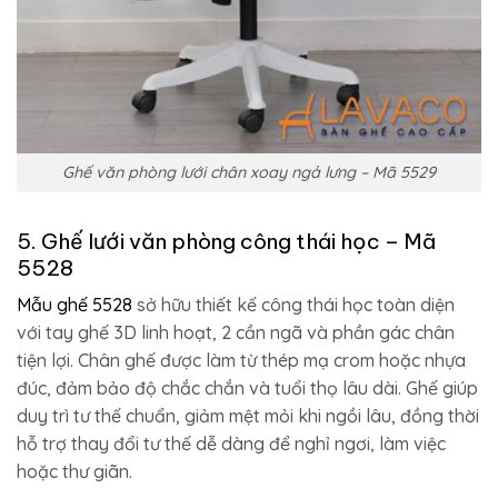
Ghế văn phòng lưới chân xoay ngả lưng – Mã 5529
5. Ghế lưới văn phòng công thái học – Mã
5528
Mẫu ghế 5528
sở hữu thiết kế công thái học toàn diện
với tay ghế 3D linh hoạt, 2 cần ngã và phần gác chân
tiện lợi. Chân ghế được làm từ thép mạ crom hoặc nhựa
đúc, đảm bảo độ chắc chắn và tuổi thọ lâu dài. Ghế giúp
duy trì tư thế chuẩn, giảm mệt mỏi khi ngồi lâu, đồng thời
hỗ trợ thay đổi tư thế dễ dàng để nghỉ ngơi, làm việc
hoặc thư giãn.