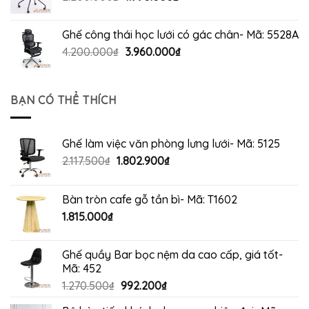
gốc
hiện
là:
tại
Ghế công thái học lưới có gác chân- Mã: 5528A
2.200.000₫.
là:
Giá
Giá
4.200.000
₫
3.960.000
₫
1.990.000₫.
gốc
hiện
là:
tại
4.200.000₫.
là:
BẠN CÓ THỂ THÍCH
3.960.000₫.
Ghế làm việc văn phòng lưng lưới- Mã: 5125
Giá
Giá
2.117.500
₫
1.802.900
₫
gốc
hiện
là:
tại
Bàn tròn cafe gỗ tần bì- Mã: T1602
2.117.500₫.
là:
1.815.000
₫
1.802.900₫.
Ghế quầy Bar bọc nệm da cao cấp, giá tốt-
Mã: 452
Giá
Giá
1.270.500
₫
992.200
₫
gốc
hiện