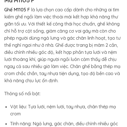
Mã M1105 F
Ghế M1105 F
là lựa chọn cao cấp dành cho những ai tìm
kiếm ghế ngồi làm việc thoải mái kết hợp khả năng thư
giãn tối ưu. Với thiết kế công thái học chuẩn, ghế không
chỉ hỗ trợ cột sống, giảm căng cơ vai gáy mà còn cho
phép người dùng ngả lưng và gác chân linh hoạt, tạo tư
thế nghỉ ngơi như ở nhà. Ghế được trang bị mâm 2 cần,
điều chỉnh nhiều góc độ, kết hợp phần tựa lưới và nệm
lưới thoáng khí, giúp người ngồi luôn cảm thấy dễ chịu
ngay cả sau nhiều giờ làm việc. Chân ghế bằng thép mạ
crom chắc chắn, tay nhựa tiện dụng, tạo độ bền cao và
khả năng chịu lực ổn định.
Thông số nổi bật:
Vật liệu: Tựa lưới, nệm lưới, tay nhựa, chân thép mạ
crom
Tính năng: Ngả lưng, gác chân, điều chỉnh nhiều góc