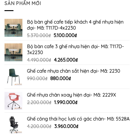
SẢN PHẨM MỚI
Bộ bàn ghế cafe tiếp khách 4 ghế nhựa hiện
đại- Mã: T117D-4x2230
Giá
Giá
5.370.000
₫
5.100.000
₫
gốc
hiện
Bộ bàn cafe 3 ghế nhựa hiện đại- Mã: T117D-
là:
tại
3x2230
5.370.000₫.
là:
Giá
Giá
4.490.000
₫
4.265.000
₫
5.100.000₫.
gốc
hiện
Ghế cafe nhựa chân sắt hiện đại- Mã: 2230
là:
tại
Giá
Giá
990.000
₫
880.000
4.490.000₫.
₫
là:
gốc
hiện
4.265.000₫.
là:
tại
Ghế nhựa chân xoay hiện đại- Mã: 2229X
990.000₫.
là:
Giá
Giá
2.200.000
₫
1.990.000
₫
880.000₫.
gốc
hiện
là:
tại
Ghế công thái học lưới có gác chân- Mã: 5528A
2.200.000₫.
là:
Giá
Giá
4.200.000
₫
3.960.000
₫
1.990.000₫.
gốc
hiện