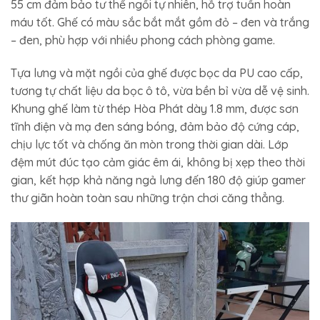
55 cm đảm bảo tư thế ngồi tự nhiên, hỗ trợ tuần hoàn
máu tốt. Ghế có màu sắc bắt mắt gồm đỏ – đen và trắng
– đen, phù hợp với nhiều phong cách phòng game.
Tựa lưng và mặt ngồi của ghế được bọc da PU cao cấp,
tương tự chất liệu da bọc ô tô, vừa bền bỉ vừa dễ vệ sinh.
Khung ghế làm từ thép Hòa Phát dày 1.8 mm, được sơn
tĩnh điện và mạ đen sáng bóng, đảm bảo độ cứng cáp,
chịu lực tốt và chống ăn mòn trong thời gian dài. Lớp
đệm mút đúc tạo cảm giác êm ái, không bị xẹp theo thời
gian, kết hợp khả năng ngả lưng đến 180 độ giúp gamer
thư giãn hoàn toàn sau những trận chơi căng thẳng.