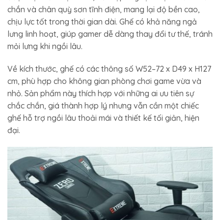
chắn và chân quỳ sơn tĩnh điện, mang lại độ bền cao,
chịu lực tốt trong thời gian dài. Ghế có khả năng ngả
lưng linh hoạt, giúp gamer dễ dàng thay đổi tư thế, tránh
mỏi lưng khi ngồi lâu.
Về kích thước, ghế có các thông số W52–72 x D49 x H127
cm, phù hợp cho không gian phòng chơi game vừa và
nhỏ. Sản phẩm này thích hợp với những ai ưu tiên sự
chắc chắn, giá thành hợp lý nhưng vẫn cần một chiếc
ghế hỗ trợ ngồi lâu thoải mái và thiết kế tối giản, hiện
đại.