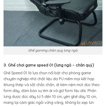
Ghế gaming chân quỳ lưng ngả.
3. Ghế chơi game speed 01 (lưng ngả – chân quỳ)
Ghế Speed 01 là lựa chọn nổi bật cho phòng game
chuyên nghiệp nhờ chất liệu da PU mềm mại kết hợp
khung thép và sắt chắc chắn, đi kèm nệm mút đúc theo
form dày, đảm bảo sự êm ái và giữ form lâu dài. Phần
lưng được đúc dày từ 5 đến 10 cm, yên ghế dày 10 cm,
mang lại cảm giác ngồi vững vàng, không bị xẹp lún