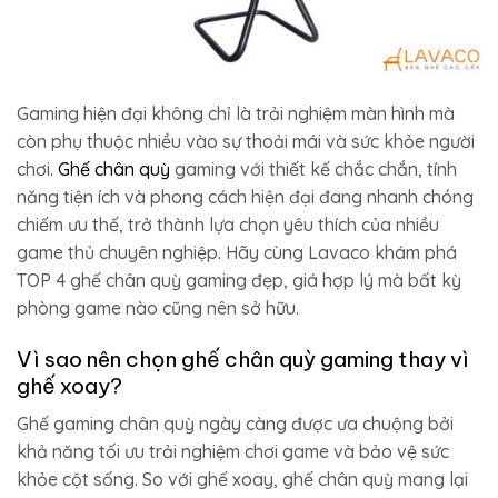
Gaming hiện đại không chỉ là trải nghiệm màn hình mà
còn phụ thuộc nhiều vào sự thoải mái và sức khỏe người
chơi.
Ghế chân quỳ
gaming với thiết kế chắc chắn, tính
năng tiện ích và phong cách hiện đại đang nhanh chóng
chiếm ưu thế, trở thành lựa chọn yêu thích của nhiều
game thủ chuyên nghiệp. Hãy cùng Lavaco khám phá
TOP 4 ghế chân quỳ gaming đẹp, giá hợp lý mà bất kỳ
phòng game nào cũng nên sở hữu.
Vì sao nên chọn ghế chân quỳ gaming thay vì
ghế xoay?
Ghế gaming chân quỳ ngày càng được ưa chuộng bởi
khả năng tối ưu trải nghiệm chơi game và bảo vệ sức
khỏe cột sống. So với ghế xoay, ghế chân quỳ mang lại