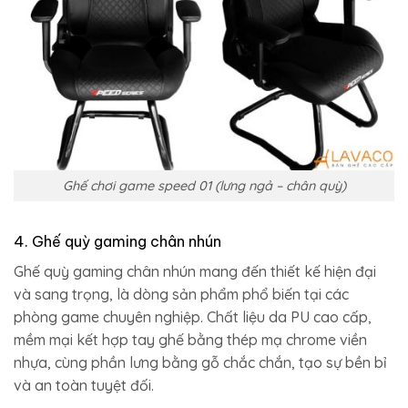
Ghế chơi game speed 01 (lưng ngả – chân quỳ)
4. Ghế quỳ gaming chân nhún
Ghế quỳ gaming chân nhún mang đến thiết kế hiện đại
và sang trọng, là dòng sản phẩm phổ biến tại các
phòng game chuyên nghiệp. Chất liệu da PU cao cấp,
mềm mại kết hợp tay ghế bằng thép mạ chrome viền
nhựa, cùng phần lưng bằng gỗ chắc chắn, tạo sự bền bỉ
và an toàn tuyệt đối.