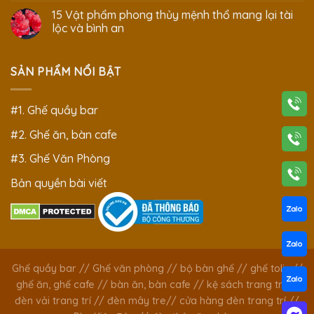
15 Vật phẩm phong thủy mệnh thổ mang lại tài
lộc và bình an
SẢN PHẨM NỔI BẬT
#1. Ghế quầy bar
#2. Ghế ăn, bàn cafe
#3. Ghế Văn Phòng
Bản quyền bài viết
Ghế quầy bar
//
Ghế văn phòng
//
bộ bàn ghế
//
ghế tolix
//
ghế ăn, ghế cafe
//
bàn ăn, bàn cafe
//
kệ sách trang trí
//
đèn vải trang trí
//
đèn mây tre
//
cửa hàng đèn trang trí
//