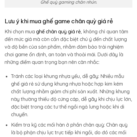
Ghế quỳ gaming chân nhún.
Lưu ý khi mua ghế game chân quỳ giá rẻ
Khi chọn mua
ghế chân quỳ giá rẻ
, không chỉ quan tâm
đến mức giá mà còn cần đặc biệt chú ý đến chất lượng
và độ bền của sản phẩm, nhằm đảm bảo trải nghiệm
chơi game ổn định, an toàn và thoải mái. Dưới đây là
những điểm quan trọng bạn nên cân nhắc:
Tránh các loại khung nhựa yếu, dễ gãy: Nhiều mẫu
ghế giá rẻ sử dụng khung nhựa hoặc hợp kim kém
chất lượng nhằm giảm chi phí sản xuất. Những khung
này thường thiếu độ cứng cáp, dễ gãy khi chịu lực lớn,
đặc biệt trong các tư thế ngồi ngả lưng hoặc khi di
chuyển.
Kiểm tra kỹ các mối hàn ở phần chân quỳ: Chân quỳ
là bộ phận chịu lực trực tiếp khi ngồi, do đó các mối