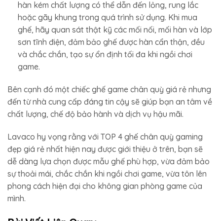
hàn kém chất lượng có thể dẫn đến lỏng, rung lắc
hoặc gãy khung trong quá trình sử dụng. Khi mua
ghế, hãy quan sát thật kỹ các mối nối, mối hàn và lớp
sơn tĩnh điện, đảm bảo ghế được hàn cẩn thận, đều
và chắc chắn, tạo sự ổn định tối đa khi ngồi chơi
game.
Bên cạnh đó một chiếc ghế game chân quỳ giá rẻ nhưng
đến từ nhà cung cấp đáng tin cậy sẽ giúp bạn an tâm về
chất lượng, chế độ bảo hành và dịch vụ hậu mãi.
Lavaco hy vọng rằng với TOP 4 ghế chân quỳ gaming
đẹp giá rẻ nhất hiện nay được giới thiệu ở trên, bạn sẽ
dễ dàng lựa chọn được mẫu ghế phù hợp, vừa đảm bảo
sự thoải mái, chắc chắn khi ngồi chơi game, vừa tôn lên
phong cách hiện đại cho không gian phòng game của
mình.