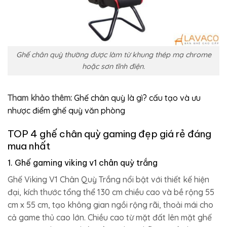
Ghế chân quỳ thường được làm từ khung thép mạ chrome
hoặc sơn tĩnh điện.
Tham khảo thêm:
Ghế chân quỳ là gì? cấu tạo và ưu
nhược điểm ghế quỳ văn phòng
TOP 4 ghế chân quỳ gaming đẹp giá rẻ đáng
mua nhất
1. Ghế gaming viking v1 chân quỳ trắng
Ghế Viking V1 Chân Quỳ Trắng nổi bật với thiết kế hiện
đại, kích thước tổng thể 130 cm chiều cao và bề rộng 55
cm x 55 cm, tạo không gian ngồi rộng rãi, thoải mái cho
cả game thủ cao lớn. Chiều cao từ mặt đất lên mặt ghế