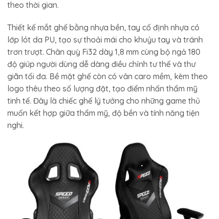
theo thời gian.
Thiết kế mắt ghế bằng nhựa bền, tay cố định nhựa có
lớp lót da PU, tạo sự thoải mái cho khuỷu tay và tránh
trơn trượt. Chân quỳ Fi32 dày 1,8 mm cùng bộ ngả 180
độ giúp người dùng dễ dàng điều chỉnh tư thế và thư
giãn tối đa. Bề mặt ghế còn có vân caro mềm, kèm theo
logo thêu theo số lượng đặt, tạo điểm nhấn thẩm mỹ
tinh tế. Đây là chiếc ghế lý tưởng cho những game thủ
muốn kết hợp giữa thẩm mỹ, độ bền và tính năng tiện
nghi.