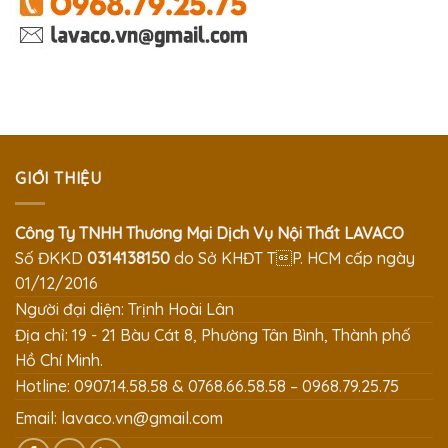
GIỚI THIỆU
Công Ty TNHH Thương Mại Dịch Vụ Nội Thất LAVACO
Số ĐKKD
0314138150
do Sở KHĐT TP. HCM cấp ngày
01/12/2016
Người đại diện: Trịnh Hoài Lân
Địa chỉ: 19 - 21 Bàu Cát 8, Phường Tân Bình, Thành phố
Hồ Chí Minh.
Hotline: 0907.14.58.58 & 0768.66.58.58 – 0968.79.25.75
Email:
lavaco.vn@gmail.com