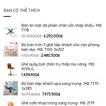
là:
tại
4.200.000₫.
là:
BẠN CÓ THỂ THÍCH
3.960.000₫.
Bàn ăn mặt đá phiến chân sắt nhập khẩu- Mã:
T178
Giá
Giá
10.769.000
₫
6.292.000
₫
gốc
hiện
Bộ bàn tròn 3 ghế tiếp khách cho văn phòng
là:
tại
hiện đại- Mã: T105-3x207
10.769.000₫.
là:
Giá
Giá
4.101.900
₫
2.480.500
₫
6.292.000₫.
gốc
hiện
Ghế quầy bar chân trụ thấp mạ vàng- Mã:
là:
tại
4139LG
4.101.900₫.
là:
1.439.900
₫
2.480.500₫.
Bộ bàn tiếp khách spa sang trọng- Mã: T175-
2x285
Giá
Giá
10.115.600
₫
7.973.900
₫
gốc
hiện
Ghế cafe nhựa trong sang trọng- Mã: 2179
là:
tại