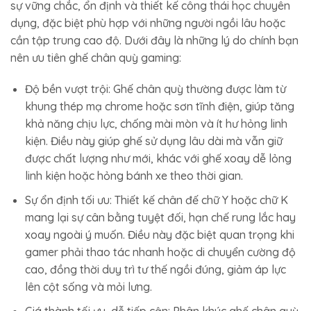
sự vững chắc, ổn định và thiết kế công thái học chuyên
dụng, đặc biệt phù hợp với những người ngồi lâu hoặc
cần tập trung cao độ. Dưới đây là những lý do chính bạn
nên ưu tiên ghế chân quỳ gaming:
Độ bền vượt trội: Ghế chân quỳ thường được làm từ
khung thép mạ chrome hoặc sơn tĩnh điện, giúp tăng
khả năng chịu lực, chống mài mòn và ít hư hỏng linh
kiện. Điều này giúp ghế sử dụng lâu dài mà vẫn giữ
được chất lượng như mới, khác với ghế xoay dễ lỏng
linh kiện hoặc hỏng bánh xe theo thời gian.
Sự ổn định tối ưu: Thiết kế chân đế chữ Y hoặc chữ K
mang lại sự cân bằng tuyệt đối, hạn chế rung lắc hay
xoay ngoài ý muốn. Điều này đặc biệt quan trọng khi
gamer phải thao tác nhanh hoặc di chuyển cường độ
cao, đồng thời duy trì tư thế ngồi đúng, giảm áp lực
lên cột sống và mỏi lưng.
Giá thành tối ưu, dễ tiếp cận: Phân khúc ghế chân quỳ