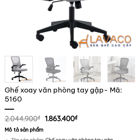
Ghế xoay văn phòng tay gập- Mã:
5160
Giá
Giá
2.044.900
₫
1.863.400
₫
gốc
hiện
Mô tả sản phẩm
là:
tại
Tên sản phẩm:
Ghế xoay văn phòng tay gập.