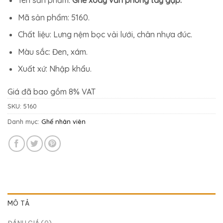
2.044.900₫.
là:
1.863.400₫.
Mã sản phẩm: 5160.
Chất liệu: Lưng nệm bọc vải lưới, chân nhựa đúc.
Màu sắc: Đen, xám.
Xuất xứ: Nhập khẩu.
Giá đã bao gồm 8% VAT
SKU:
5160
Danh mục:
Ghế nhân viên
MÔ TẢ