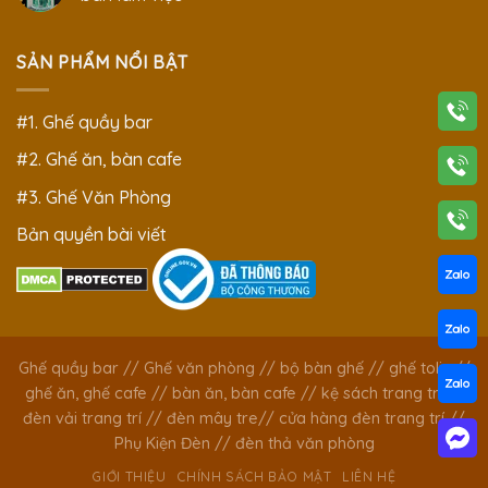
SẢN PHẨM NỔI BẬT
#1. Ghế quầy bar
#2. Ghế ăn, bàn cafe
#3. Ghế Văn Phòng
Bản quyền bài viết
Ghế quầy bar
//
Ghế văn phòng
//
bộ bàn ghế
//
ghế tolix
//
ghế ăn, ghế cafe
//
bàn ăn, bàn cafe
//
kệ sách trang trí
//
đèn vải trang trí
//
đèn mây tre
//
cửa hàng đèn trang trí
//
Phụ Kiện Đèn
//
đèn thả văn phòng
GIỚI THIỆU
CHÍNH SÁCH BẢO MẬT
LIÊN HỆ