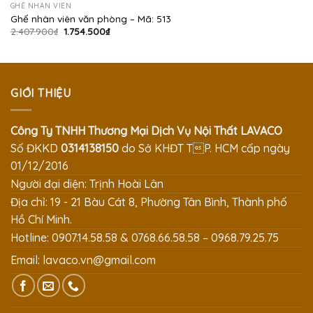
GHẾ NHÂN VIÊN
Ghế nhân viên văn phòng – Mã: 513
Giá
Giá
2.407.900
₫
1.754.500
₫
gốc
hiện
là:
tại
2.407.900₫.
là:
1.754.500₫.
GIỚI THIỆU
Công Ty TNHH Thương Mại Dịch Vụ Nội Thất LAVACO
Số ĐKKD
0314138150
do Sở KHĐT TP. HCM cấp ngày
01/12/2016
Người đại diện: Trịnh Hoài Lân
Địa chỉ: 19 - 21 Bàu Cát 8, Phường Tân Bình, Thành phố
Hồ Chí Minh.
Hotline: 0907.14.58.58 & 0768.66.58.58 – 0968.79.25.75
Email:
lavaco.vn@gmail.com