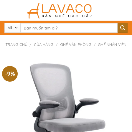
Skip
to
content
Tìm
kiếm:
TRANG CHỦ
/
CỬA HÀNG
/
GHẾ VĂN PHÒNG
/
GHẾ NHÂN VIÊN
-9%