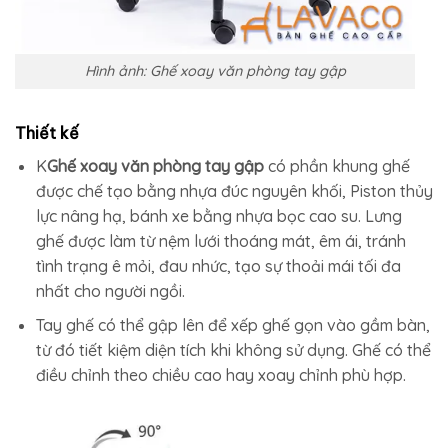
Hình ảnh: Ghế xoay văn phòng tay gập
Thiết kế
K
Ghế xoay văn phòng tay gập
có phần khung ghế
được chế tạo bằng nhựa đúc nguyên khối, Piston thủy
lực nâng hạ, bánh xe bằng nhựa bọc cao su. Lưng
ghế được làm từ nệm lưới thoáng mát, êm ái, tránh
tình trạng ê mỏi, đau nhức, tạo sự thoải mái tối đa
nhất cho người ngồi.
Tay ghế có thể gập lên để xếp ghế gọn vào gầm bàn,
từ đó tiết kiệm diện tích khi không sử dụng. Ghế có thể
điều chỉnh theo chiều cao hay xoay chỉnh phù hợp.