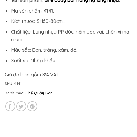
1.197.900₫.
là:
1.089.000₫.
Mã sản phẩm:
4141.
Kích thước: SH60-80cm..
Chất liệu: Lưng nhựa PP đúc, nệm bọc vải, chân xi mạ
crom.
Màu sắc: Đen, trắng, xám, đỏ.
Xuất sứ: Nhập khẩu
Giá đã bao gồm 8% VAT
SKU:
4141
Danh mục:
Ghế Quầy Bar