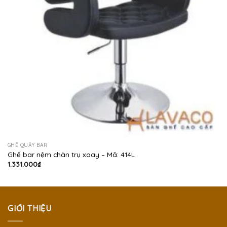
GHẾ QUẦY BAR
Ghế bar nệm chân trụ xoay – Mã: 414L
1.331.000
₫
GIỚI THIỆU