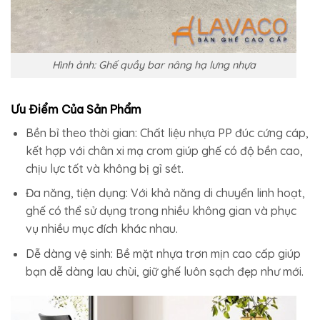
Hình ảnh: Ghế quầy bar nâng hạ lưng nhựa
Ưu Điểm Của Sản Phẩm
Bền bỉ theo thời gian: Chất liệu nhựa PP đúc cứng cáp,
kết hợp với chân xi mạ crom giúp ghế có độ bền cao,
chịu lực tốt và không bị gỉ sét.
Đa năng, tiện dụng: Với khả năng di chuyển linh hoạt,
ghế có thể sử dụng trong nhiều không gian và phục
vụ nhiều mục đích khác nhau.
Dễ dàng vệ sinh: Bề mặt nhựa trơn mịn cao cấp giúp
bạn dễ dàng lau chùi, giữ ghế luôn sạch đẹp như mới.