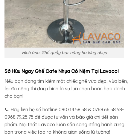
Hình ảnh: Ghế quầy bar nâng hạ lưng nhựa
Sở Hữu Ngay Ghế Cafe Nhựa Có Nệm Tại Lavaco!
Nếu bạn đang tìm kiếm một chiếc ghế vừa đẹp, vừa bền,
lại đa năng thì đây chính là sự lựa chọn hoàn hảo dành
cho bạn!
📞 Hãy liên hệ số hotline 0907.14.58.58 & 0768.66.58.58-
0968.79.25.75 để được tư vấn và báo giá chi tiết sản
phẩm. Nội thất Lavaco luôn sẵn sàng đồng hành cùng
bạn trong việc tạo ra không gian sống lý tưởng!