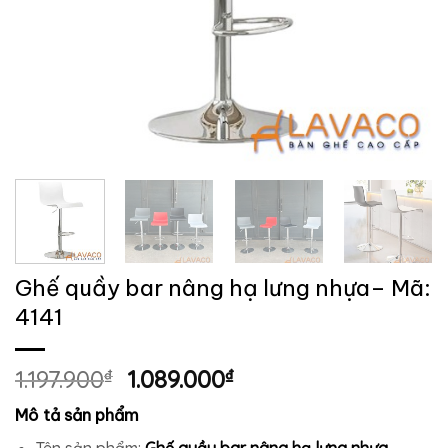
Ghế quầy bar nâng hạ lưng nhựa– Mã:
4141
Giá
Giá
1.197.900
₫
1.089.000
₫
gốc
hiện
Mô tả sản phẩm
là:
tại
Tên sản phẩm:
Ghế quầy bar nâng hạ lưng nhựa.