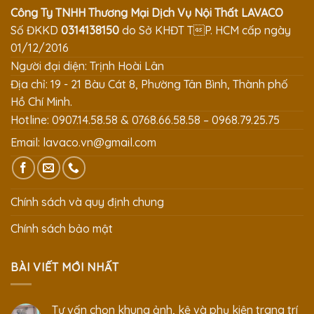
Công Ty TNHH Thương Mại Dịch Vụ Nội Thất LAVACO
Số ĐKKD
0314138150
do Sở KHĐT TP. HCM cấp ngày
01/12/2016
Người đại diện: Trịnh Hoài Lân
Địa chỉ: 19 - 21 Bàu Cát 8, Phường Tân Bình, Thành phố
Hồ Chí Minh.
Hotline: 0907.14.58.58 & 0768.66.58.58 – 0968.79.25.75
Email:
lavaco.vn@gmail.com
Chính sách và quy định chung
Chính sách bảo mật
BÀI VIẾT MỚI NHẤT
Tư vấn chọn khung ảnh, kệ và phụ kiện trang trí