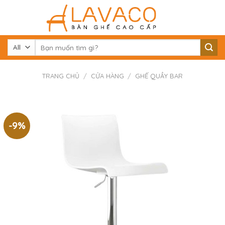
Skip
to
content
Tìm
kiếm:
TRANG CHỦ
/
CỬA HÀNG
/
GHẾ QUẦY BAR
-9%