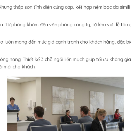
 Khung thép sơn tĩnh điện cứng cáp, kết hợp nệm bọc da simili 
an: Từ phòng khám đến văn phòng công ty, từ khu vực lễ tân
vaco luôn mang đến mức giá cạnh tranh cho khách hàng, đặc bi
công năng: Thiết kế 3 chỗ ngồi liền mạch giúp tối ưu không gi
i mái cho khách.