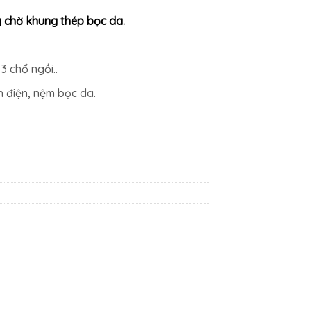
0₫.
là:
 chờ khung thép bọc da
.
5.771.700₫.
3 chổ ngồi..
nh điện, nệm bọc da.