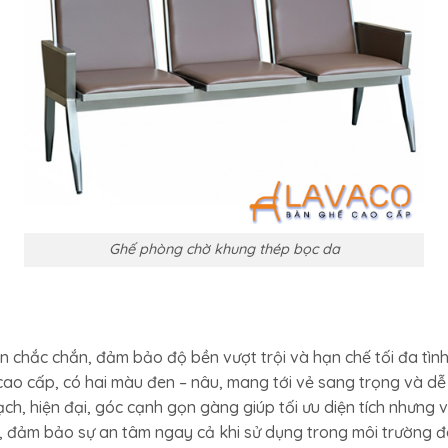
Ghế phòng chờ khung thép bọc da
 chắc chắn, đảm bảo độ bền vượt trội và hạn chế tối đa tình 
cao cấp, có hai màu đen – nâu, mang tới vẻ sang trọng và dễ
ạch, hiện đại, góc cạnh gọn gàng giúp tối ưu diện tích nhưng 
ốt, đảm bảo sự an tâm ngay cả khi sử dụng trong môi trường đ