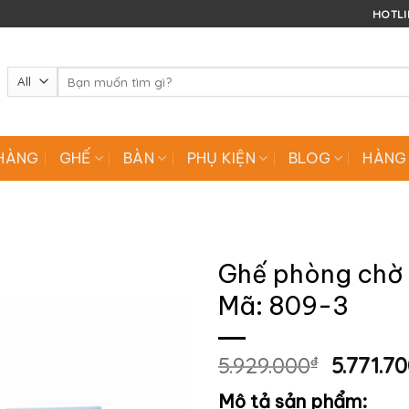
HOTLIN
Tìm
kiếm:
HÀNG
GHẾ
BÀN
PHỤ KIỆN
BLOG
HÀNG
Ghế phòng chờ 
Mã: 809-3
Giá
5.929.000
₫
5.771.7
gốc
Mô tả sản phẩm:
là: