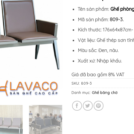
5.929.00
Tên sản phẩm:
Ghế phòng
Mã sản phẩm:
809-3.
Kích thước: 176x64x87cm- 
Vật liệu: Ghế thép sơn tĩ
Màu sắc: Đen, nâu.
Xuất xứ: Nhập khẩu.
Giá đã bao gồm 8% VAT
SKU:
809-3
Danh mục:
Ghế băng chờ