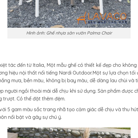
Hình ảnh: Ghế nhựa sân vườn Palma Chair
kiệt tác đến từ Italia, Một mẫu ghế có thiết kế đẹp cho khôn
ng hiệu nội thất nổi tiếng Nardi Outdoor.Một sự lựa chọn tối 
nắng mưa, bền màu, không bị bay màu, dễ dàng lau chùi và 
iúp người ngồi thoải mái dễ chịu khi sử dụng. Sản phẩm được c
 trượt. Có thể đặt thêm đệm.
ới 5 gam màu sắc trang nhã tạo cảm giác dễ chịu và thu hút
n nổi bật và gây sự chú ý.