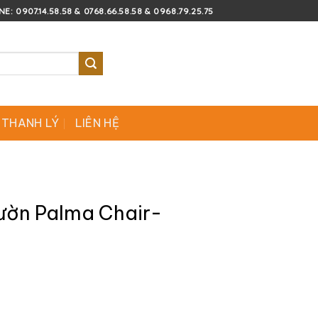
E: 0907.14.58.58 & 0768.66.58.58 & 0968.79.25.75
 THANH LÝ
LIÊN HỆ
ườn Palma Chair-