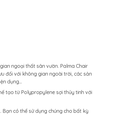
g gian ngoại thất sân vườn. Palma Chair
ưu đối với không gian ngoài trời, các sản
tiện dụng…
hế tạo từ Polypropylene sợi thủy tinh với
. Bạn có thể sử dụng chúng cho bất kỳ