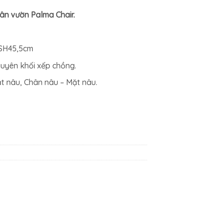
ân vườn Palma Chair.
- SH45,5cm
guyên khối xếp chồng.
t nâu, Chân nâu – Mặt nâu.