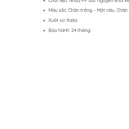
Chất liệu: Nhựa PP đúc nguyên khối x
Màu sắc: Chân trắng – Mặt nâu, Chân 
Xuất xứ: Italia.
Bảo hành: 24 tháng.