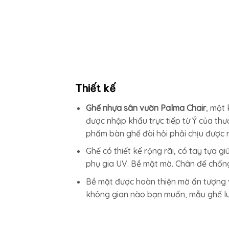
Thiết kế
Ghế nhựa sân vườn Palma Chair
, một 
được nhập khẩu trực tiếp từ Ý của thươ
phẩm bàn ghế đòi hỏi phải chịu được 
Ghế có thiết kế rộng rãi, có tay tựa g
phụ gia UV. Bề mặt mờ. Chân đế chống
Bề mặt được hoàn thiện mờ ấn tượng v
không gian nào bạn muốn, mẫu ghế luô