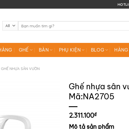
HOTLIN
Tìm
kiếm:
HÀNG
GHẾ
BÀN
PHỤ KIỆN
BLOG
HÀNG
GHẾ NHỰA SÂN VƯỜN
Ghế nhựa sân v
Mã:NA2705
2.311.100
₫
Mô tả sản phẩm