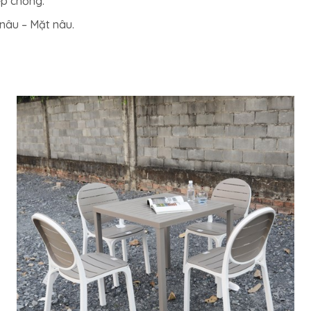
ếp chồng.
nâu – Mặt nâu.