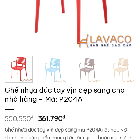
Ghế nhựa đúc tay vịn đẹp sang cho
nhà hàng – Mã: P204A
Giá
Giá
550.550
₫
361.790
₫
gốc
hiện
Ghế nhựa đúc tay vịn đẹp sang
mã
P204A
rất hợp với
là:
tại
nhà hàng. sản phẩm mang tới cảm giác thoải mái, sự an