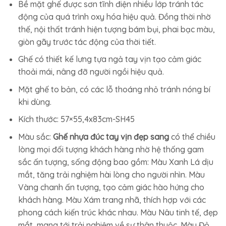
Bề mặt ghế được sơn tĩnh điện nhiều lớp tránh tác
động của quá trình oxy hóa hiệu quả. Đồng thời nhờ
thế, nội thất tránh hiện tượng bám bụi, phai bạc màu,
giòn gãy trước tác động của thời tiết.
Ghế có thiết kế lưng tựa ngả tay vịn tạo cảm giác
thoải mái, nâng đỡ người ngồi hiệu quả.
Mặt ghế to bản, có các lỗ thoáng nhỏ tránh nóng bí
khi dùng.
Kích thước: 57×55,4x83cm-SH45
Màu sắc:
Ghế nhựa đúc tay vịn đẹp sang
có thể chiều
lòng mọi đối tượng khách hàng nhờ hệ thống gam
sắc ấn tượng, sống động bao gồm: Màu Xanh Lá dịu
mắt, tăng trải nghiệm hài lòng cho người nhìn. Màu
Vàng chanh ấn tượng, tạo cảm giác hào hứng cho
khách hàng. Màu Xám trang nhã, thích hợp với các
phong cách kiến trúc khác nhau. Màu Nâu tinh tế, đẹp
mắt, mang tới trải nghiệm về sự thân thuộc. Màu Đỏ