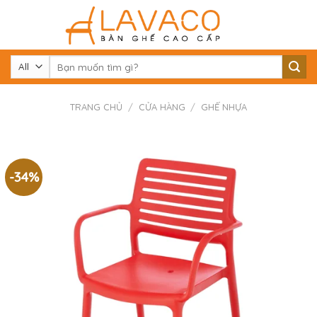
Skip
to
content
Tìm
kiếm:
TRANG CHỦ
/
CỬA HÀNG
/
GHẾ NHỰA
-34%