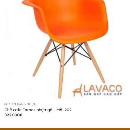
GHẾ ĂN BẰNG NHỰA
Ghế cafe Eames nhựa gỗ – Mã: 209
822.800
₫