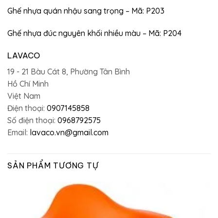
Ghế nhựa quán nhậu sang trọng – Mã: P203
Ghế nhựa đúc nguyên khối nhiều màu – Mã: P204
LAVACO
19 - 21 Bàu Cát 8, Phường Tân Bình
Hồ Chí Minh
Việt Nam
Điện thoại:
0907145858
Số điện thoại:
0968792575
Email:
lavaco.vn@gmail.com
SẢN PHẨM TƯƠNG TỰ