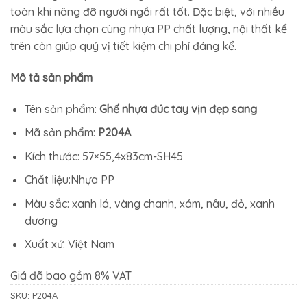
550.550₫.
là:
toàn khi nâng đỡ người ngồi rất tốt. Đặc biệt, với nhiều
361.790₫.
màu sắc lựa chọn cùng nhựa PP chất lượng, nội thất kể
trên còn giúp quý vị tiết kiệm chi phí đáng kể.
Mô tả sản phẩm
Tên sản phẩm:
Ghế nhựa đúc tay vịn đẹp sang
Mã sản phẩm:
P204A
Kích thước: 57×55,4x83cm-SH45
Chất liệu:Nhựa PP
Màu sắc: xanh lá, vàng chanh, xám, nâu, đỏ, xanh
dương
Xuất xứ: Việt Nam
Giá đã bao gồm 8% VAT
SKU:
P204A