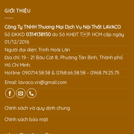
GIỚI THIỆU
Công Ty TNHH Thương Mại Dịch Vụ Nội Thất LAVACO
Số ĐKKD
0314138150
do Sở KHĐT TP. HCM cấp ngày
01/12/2016
Người đại diện: Trịnh Hoài Lân
Địa chỉ: 19 - 21 Bàu Cát 8, Phường Tân Bình, Thành phố
Hồ Chí Minh.
Hotline: 0907.14.58.58 & 0768.66.58.58 – 0968.79.25.75
Email:
lavaco.vn@gmail.com
Chính sách và quy định chung
Chính sách bảo mật