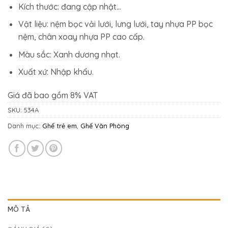
2.722.500₫.
là:
Kích thước: đang cập nhật…
1.936.000₫.
Vật liệu: nệm bọc vải lưới, lưng lưới, tay nhựa PP bọc
nệm, chân xoay nhựa PP cao cấp.
Màu sắc: Xanh dương nhạt.
Xuất xứ: Nhập khẩu.
Giá đã bao gồm 8% VAT
SKU:
534A
Danh mục:
Ghế trẻ em
,
Ghế Văn Phòng
MÔ TẢ