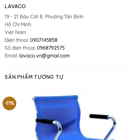
LAVACO
19 - 21 Bàu Cát 8, Phường Tân Bình
Hồ Chí Minh
Việt Nam
Điện thoại:
0907145858
Số điện thoại:
0968792575
Email:
lavaco.vn@gmail.com
SẢN PHẨM TƯƠNG TỰ
-11%