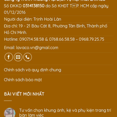
Số ĐKKD
0314138150
do Sở KHĐT TP. HCM cấp ngày
01/12/2016
Người đại diện: Trịnh Hoài Lân
Địa chỉ: 19 - 21 Bàu Cát 8, Phường Tân Bình, Thành phố
Hồ Chí Minh.
Hotline: 0907.14.58.58 & 0768.66.58.58 – 0968.79.25.75
Email:
lavaco.vn@gmail.com
Chính sách và quy định chung
Chính sách bảo mật
BÀI VIẾT MỚI NHẤT
Tư vấn chọn khung ảnh, kệ và phụ kiện trang trí
bàn làm việc