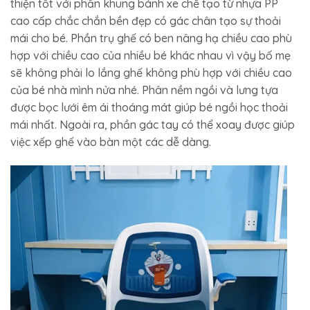
thiện tốt với phần khung bánh xe chế tạo từ nhựa PP
cao cấp chắc chắn bền đẹp có gác chân tạo sự thoải
mái cho bé. Phần trụ ghế có ben nâng hạ chiều cao phù
hợp với chiều cao của nhiều bé khác nhau vì vậy bố mẹ
sẽ không phải lo lắng ghế không phù hợp với chiều cao
của bé nhà mình nửa nhé. Phân nềm ngồi và lưng tựa
được bọc lưới êm ái thoáng mát giúp bé ngồi học thoải
mái nhất. Ngoài ra, phần gác tay có thể xoay được giúp
việc xếp ghế vào bàn một các dễ dàng.