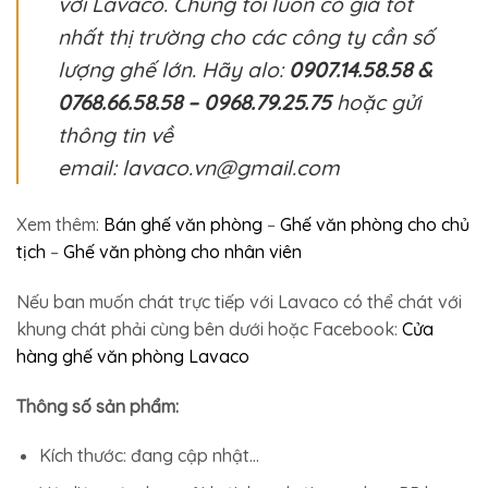
với Lavaco. Chúng tôi luôn có giá tốt
nhất thị trường cho các công ty cần số
lượng ghế lớn. Hãy alo:
0907.14.58.58 &
0768.66.58.58 – 0968.79.25.75
hoặc gửi
thông tin về
email: lavaco.vn@gmail.com
Xem thêm:
Bán ghế văn phòng
–
Ghế văn phòng cho chủ
tịch
–
Ghế văn phòng cho nhân viên
Nếu ban muốn chát trực tiếp với Lavaco có thể chát với
khung chát phải cùng bên dưới hoặc Facebook:
Cửa
hàng ghế văn phòng Lavaco
Thông số sản phẩm:
Kích thước: đang cập nhật…