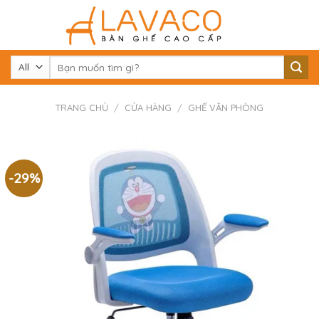
Skip
to
content
Tìm
kiếm:
TRANG CHỦ
/
CỬA HÀNG
/
GHẾ VĂN PHÒNG
-29%