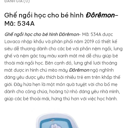
ĐÁNH GIÁ (0)
Ghế ngồi học cho bé hình
Đôrêmon
–
Mã: 534A
Ghế ngồi học cho bé hình Đôrêmon
– Mã: 534A được
Lavaco nhập khẩu và phân phối năm 2019 có thiết kế
siêu dễ thương dành cho các bé với phần nệm ngồi, lưng
ghế và nệm gác tay màu xanh mát mẻ dễ chịu giúp bé
thoải mái ngồi học. Bên cạnh đó, lưng ghế lưới thoáng
mát được in hình chú mèo máy
Đôrêmon
ngộ nghĩnh
đáng yêu được yêu thích bởi nhiều trẻ em trên khắp thế
giới. Đây hứa hẹn là một món quà tuyệt vời cho bố mẹ
dành cho công chúa, hoàng tử nhỏ đáng yêu nhà mình,
giúp các bé thoải mái, hứng thú hơn với việc học hành.