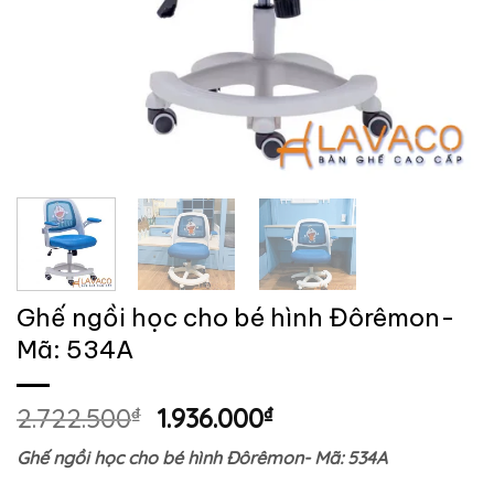
Ghế ngồi học cho bé hình Đôrêmon-
Mã: 534A
Giá
Giá
2.722.500
₫
1.936.000
₫
gốc
hiện
Ghế ngồi học cho bé hình Đôrêmon- Mã: 534A
là:
tại