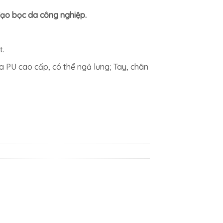
0₫.
là:
ạo bọc da công nghiệp.
7.744.000₫.
t.
a PU cao cấp, có thể ngả lưng; Tay, chân