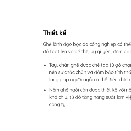
Thiết kế
Ghế lãnh đạo bọc da công nghiệp có thể 
đó toát lên vẻ bề thế, uy quyền, đảm bả
Tay, chân ghế được chế tạo từ gỗ chạ
nên sự chắc chắn và đảm bảo tính th
lưng giúp người ngồi có thể điều chỉnh
Nệm ghế ngồi còn được thiết kế với nệ
khó chịu, từ đó tăng năng suất làm việ
công ty.