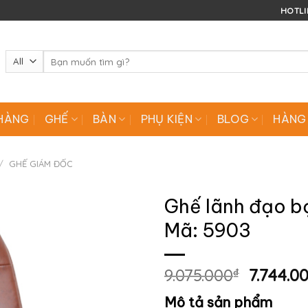
HOTLIN
Tìm
kiếm:
HÀNG
GHẾ
BÀN
PHỤ KIỆN
BLOG
HÀNG
/
GHẾ GIÁM ĐỐC
Ghế lãnh đạo b
Mã: 5903
Giá
9.075.000
₫
7.744.0
gốc
Mô tả sản phẩm
là: