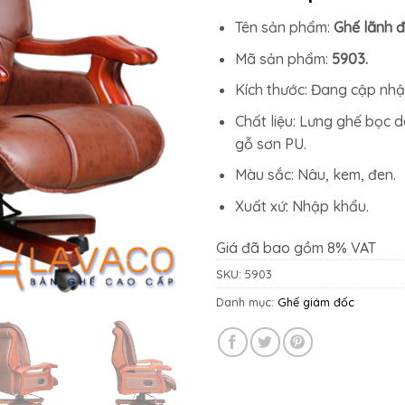
9.075.00
Tên sản phẩm:
Ghế lãnh đ
Mã sản phẩm:
5903.
Kích thước: Đang cập nhậ
Chất liệu: Lưng ghế bọc d
gỗ sơn PU.
Màu sắc: Nâu, kem, đen.
Xuất xứ: Nhập khẩu.
Giá đã bao gồm 8% VAT
SKU:
5903
Danh mục:
Ghế giám đốc