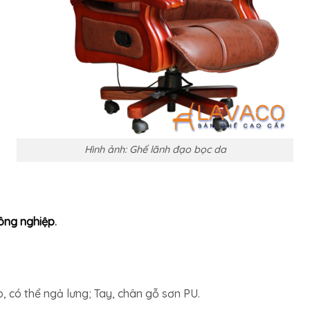
Hình ảnh: Ghế lãnh đạo bọc da
ông nghiệp
.
, có thể ngả lưng; Tay, chân gỗ sơn PU.