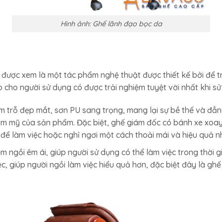
Hình ảnh: Ghế lãnh đạo bọc da
được xem là một tác phẩm nghệ thuật được thiết kế bởi để tr
o cho người sử dụng có được trải nghiệm tuyệt vời nhất khi s
m trỗ đẹp mắt, sơn PU sang trọng, mang lại sự bề thế và đẳn
ẩm mỹ của sản phẩm. Đặc biệt, ghế giám đốc có bánh xe xoa
 để làm việc hoặc nghỉ ngơi một cách thoải mái và hiệu quả n
m ngồi êm ái, giúp người sử dụng có thể làm việc trong thời
c, giúp người ngồi làm việc hiểu quả hơn, đặc biệt đây là ghế