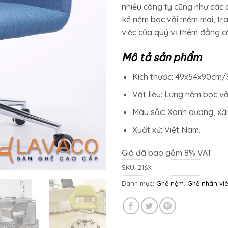
nhiều công ty cũng như các 
kế nệm bọc vải mềm mại, tr
việc của quý vị thêm đẳng c
Mô tả sản phẩm
Kích thước: 49x54x90cm/
Vật liệu: Lưng nệm bọc vả
Màu sắc: Xanh dương, xá
Xuất xứ: Việt Nam.
Giá đã bao gồm 8% VAT
SKU:
216X
Danh mục:
Ghế nệm
,
Ghế nhân vi