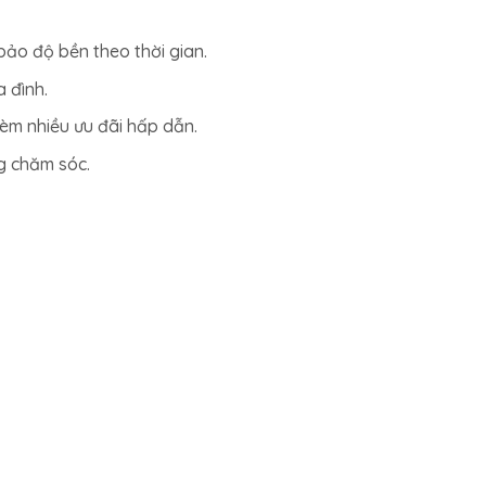
bảo độ bền theo thời gian.
 đình.
èm nhiều ưu đãi hấp dẫn.
ng chăm sóc.