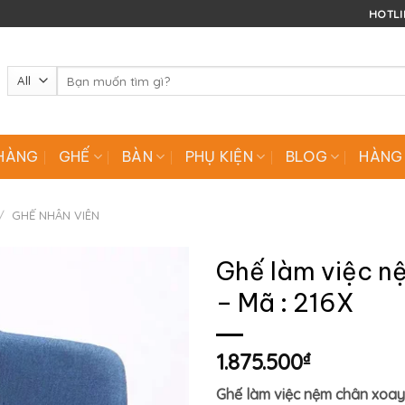
HOTLIN
Tìm
kiếm:
HÀNG
GHẾ
BÀN
PHỤ KIỆN
BLOG
HÀNG
/
GHẾ NHÂN VIÊN
Ghế làm việc n
– Mã : 216X
1.875.500
₫
Ghế làm việc nệm chân xoay 