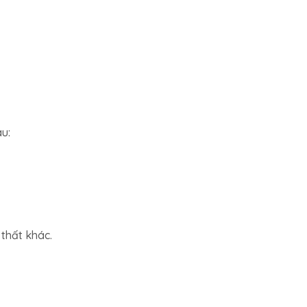
au:
 thất khác.