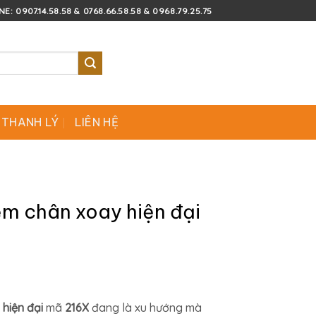
E: 0907.14.58.58 & 0768.66.58.58 & 0968.79.25.75
 THANH LÝ
LIÊN HỆ
ệm chân xoay hiện đại
hiện đại
mã
216X
đang là xu hướng mà