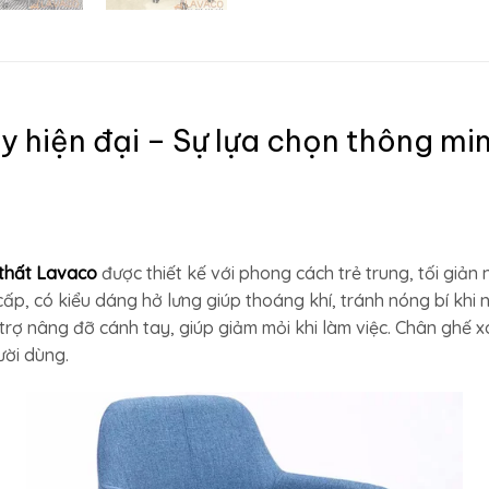
y hiện đại – Sự lựa chọn thông mi
 thất Lavaco
được thiết kế với phong cách trẻ trung, tối giản
cấp, có kiểu dáng hở lưng giúp thoáng khí, tránh nóng bí khi
hỗ trợ nâng đỡ cánh tay, giúp giảm mỏi khi làm việc. Chân ghế
ười dùng.