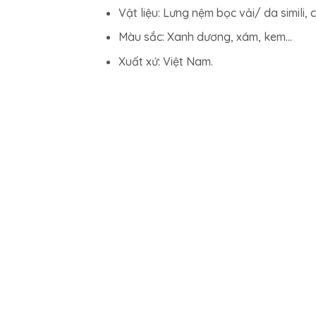
Vật liệu: Lưng nệm bọc vải/ da simili,
Màu sắc: Xanh dương, xám, kem…
Xuất xứ: Việt Nam.