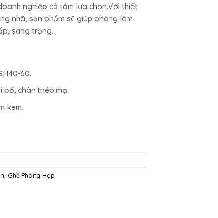
doanh nghiệp có tầm lựa chọn.Với thiết
ang nhã, sản phẩm sẽ giúp phòng làm
ấp, sang trọng.
SH40-60.
i bố, chân thép mạ.
m kem.
ên
,
Ghế Phòng Họp