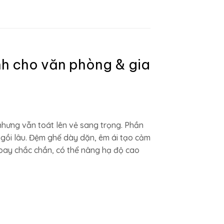
nh cho văn phòng & gia
 nhưng vẫn toát lên vẻ sang trọng. Phần
 ngồi lâu. Đệm ghế dày dặn, êm ái tạo cảm
 xoay chắc chắn, có thể nâng hạ độ cao