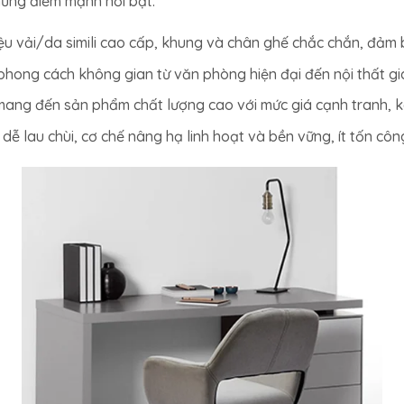
hững điểm mạnh nổi bật:
liệu vải/da simili cao cấp, khung và chân ghế chắc chắn, đảm 
phong cách không gian từ văn phòng hiện đại đến nội thất gia
o mang đến sản phẩm chất lượng cao với mức giá cạnh tranh, k
dễ lau chùi, cơ chế nâng hạ linh hoạt và bền vững, ít tốn cô