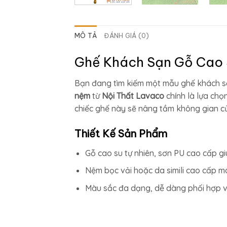
MÔ TẢ
ĐÁNH GIÁ (0)
Ghế Khách Sạn Gỗ Cao 
Bạn đang tìm kiếm một mẫu ghế khách sạ
nệm
từ
Nội Thất Lavaco
chính là lựa chọ
chiếc ghế này sẽ nâng tầm không gian củ
Thiết Kế Sản Phẩm
Gỗ cao su tự nhiên, sơn PU cao cấp gi
Nệm bọc vải hoặc da simili cao cấp man
Màu sắc đa dạng, dễ dàng phối hợp với 