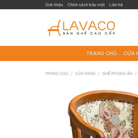
Skip
Giới thiệu
Chính sách bảo mật
Liên hệ
to
content
TRANG CHỦ
CỬA 
TRANG CHỦ
/
CỬA HÀNG
/
GHẾ PHÒNG ĂN
/