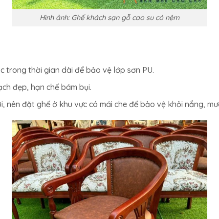
Hình ảnh: Ghế khách sạn gỗ cao su có nệm
ớc trong thời gian dài để bảo vệ lớp sơn PU.
ạch đẹp, hạn chế bám bụi.
i, nên đặt ghế ở khu vực có mái che để bảo vệ khỏi nắng, mư