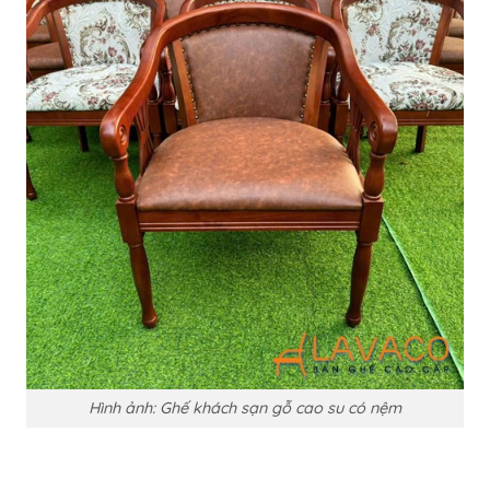
Hình ảnh: Ghế khách sạn gỗ cao su có nệm