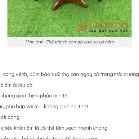
Hình ảnh: Ghế khách sạn gỗ cao su có nệm
, cong vênh, đảm bảo tuổi thọ cao ngay cả trong môi trường 
ộ êm ái lâu dài.
 không gian thêm phần tinh tế.
, phù hợp với mọi không gian nội thất.
 dễ dàng.
chiếc khăn ẩm là có thể làm sạch nhanh chóng.
sắp xếp, bố trí khi cần thay đổi không gian.