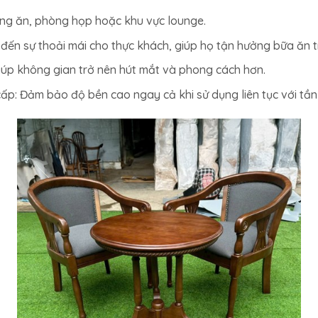
ng ăn, phòng họp hoặc khu vực lounge.
ến sự thoải mái cho thực khách, giúp họ tận hưởng bữa ăn t
 giúp không gian trở nên hút mắt và phong cách hơn.
ấp: Đảm bảo độ bền cao ngay cả khi sử dụng liên tục với tần 