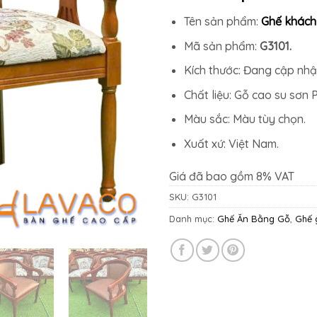
Tên sản phẩm:
Ghế khách
Mã sản phẩm:
G3101.
Kích thước: Đang cập nhậ
Chất liệu: Gỗ cao su sơn 
Màu sắc: Màu tùy chọn.
Xuất xứ: Việt Nam.
Giá đã bao gồm 8% VAT
SKU:
G3101
Danh mục:
Ghế Ăn Bằng Gỗ
,
Ghế 