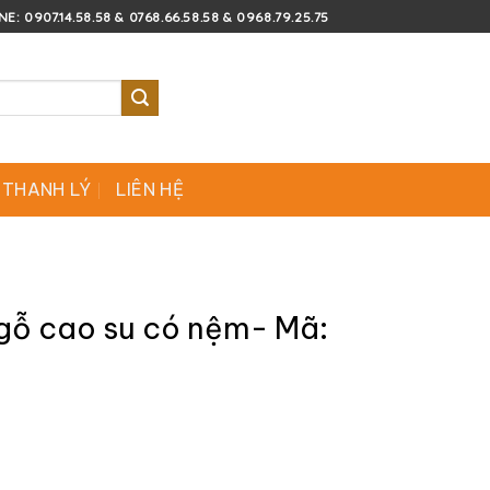
E: 0907.14.58.58 & 0768.66.58.58 & 0968.79.25.75
 THANH LÝ
LIÊN HỆ
gỗ cao su có nệm- Mã: