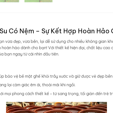
Su Có Nệm – Sự Kết Hợp Hoàn Hảo 
n vừa đẹp, vừa bền, lại dễ sử dụng cho nhiều không gian k
n hoàn hảo dành cho bạn! Với thiết kế hiện đại, chất liệu cao
a bạn ngay từ cái nhìn đầu tiên.
úp bảo vệ bề mặt ghế khỏi trầy xước và giữ được vẻ đẹp bền 
g lại cảm giác êm ái, thoải mái khi ngồi.
mọi phong cách thiết kế – từ sang trọng, tối giản đến trẻ tru