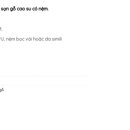
 sạn gỗ cao su có nệm.
t.
PU, nệm bọc vải hoặc da simili
gỗ