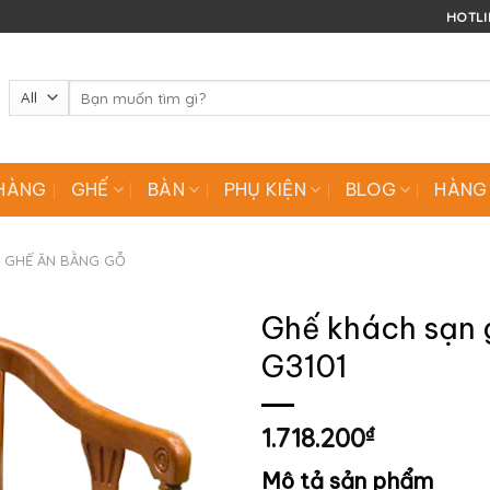
HOTLIN
Tìm
kiếm:
HÀNG
GHẾ
BÀN
PHỤ KIỆN
BLOG
HÀNG
GHẾ ĂN BẰNG GỖ
Ghế khách sạn 
G3101
1.718.200
₫
Mô tả sản phẩm