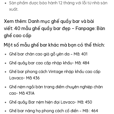
Sản phẩm được bảo hành 12 tháng với lỗi từ nhà sản
xuất.
Xem thêm: Danh mục
ghế quầy bar
và bài
viết:
40 mẫu ghế quầy bar đẹp
– Fanpage:
Bàn
ghế cao cấp
Một số mẫu ghế bar khác mà bạn có thể thích:
Ghế bar chân cao giả gỗ yên da – Mã: 401
Ghế quầy bar cao cấp nhập khẩu- Mã: 484
Ghế bar phong cách Vintage nhập khẩu cao cấp
Lavaco- Mã 436
Ghế nệm ngồi bàn trang điểm chuyên nghiệp chân
cao- Mã 431A
Ghế quầy Bar nệm hiện đại Lavaco- Mã: 450
Ghế bar nâng hạ phong cách cổ điển – Mã : 464