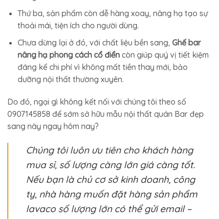
Thứ ba, sản phẩm còn dễ hàng xoay, nâng hạ tạo sự
thoải mái, tiện ích cho người dùng.
Chưa dừng lại ở đó, với chất liệu bền sang,
Ghế bar
nâng hạ phong cách cổ điển
còn giúp quý vị tiết kiệm
đáng kể chi phí vì không mất tiền thay mới, bảo
dưỡng nội thất thường xuyên.
Do đó, ngại gì không kết nối với chúng tôi theo số
0907145858 để sớm sở hữu mẫu nội thất quán Bar đẹp
sang này ngay hôm nay?
Chúng tôi luôn ưu tiên cho khách hàng
mua sỉ, số lượng càng lớn giá càng tốt.
Nếu bạn là chủ cơ sở kinh doanh, công
ty, nhà hàng muốn đặt hàng sản phẩm
lavaco số lượng lớn có thể gửi email –