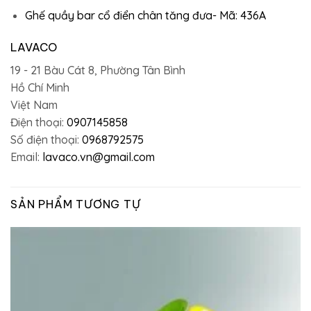
Ghế quầy bar cổ điển chân tăng đưa- Mã: 436A
LAVACO
19 - 21 Bàu Cát 8, Phường Tân Bình
Hồ Chí Minh
Việt Nam
Điện thoại:
0907145858
Số điện thoại:
0968792575
Email:
lavaco.vn@gmail.com
SẢN PHẨM TƯƠNG TỰ