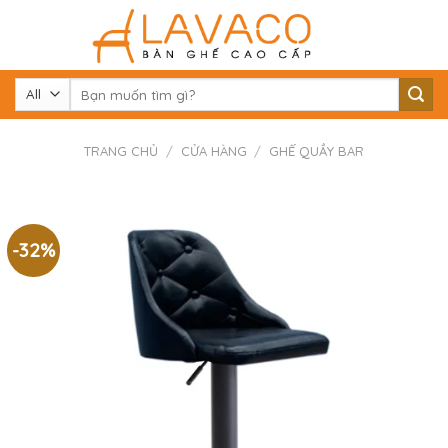
Skip
to
content
Tìm
kiếm:
TRANG CHỦ
/
CỬA HÀNG
/
GHẾ QUẦY BAR
-32%