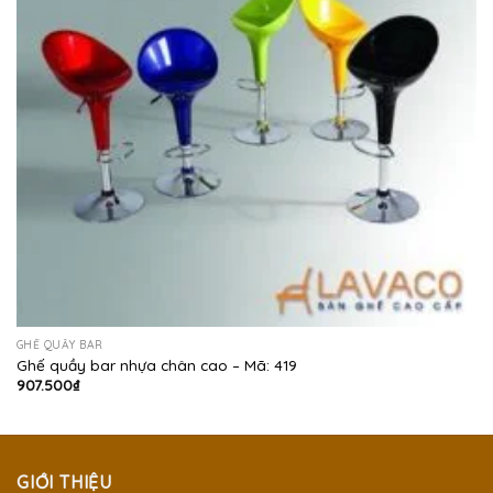
GHẾ QUẦY BAR
Ghế quầy bar nhựa chân cao – Mã: 419
907.500
₫
GIỚI THIỆU