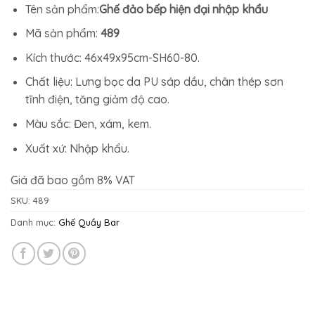
2.044.900₫.
là:
Tên sản phẩm:
Ghế đảo bếp hiện đại nhập khẩu
1.391.500₫.
Mã sản phẩm:
489
Kích thước: 46x49x95cm-SH60-80.
Chất liệu: Lưng bọc da PU sáp dầu, chân thép sơn
tĩnh điện, tăng giảm độ cao.
Màu sắc: Đen, xám, kem.
Xuất xứ: Nhập khẩu.
Giá đã bao gồm 8% VAT
SKU:
489
Danh mục:
Ghế Quầy Bar