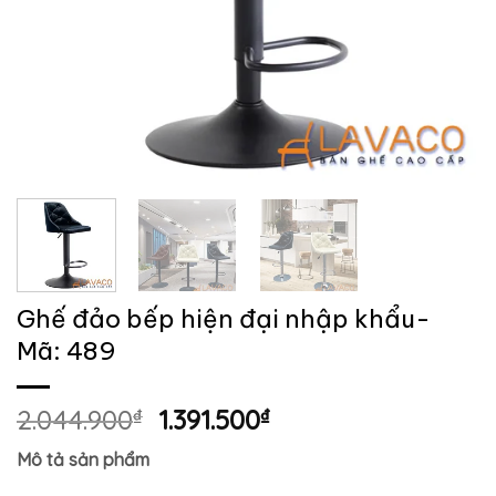
Ghế đảo bếp hiện đại nhập khẩu-
Mã: 489
Giá
Giá
2.044.900
₫
1.391.500
₫
gốc
hiện
Mô tả sản phẩm
là:
tại