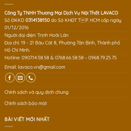
Công Ty TNHH Thương Mại Dịch Vụ Nội Thất LAVACO
Số ĐKKD
0314138150
do Sở KHĐT TP. HCM cấp ngày
01/12/2016
Người đại diện: Trịnh Hoài Lân
Địa chỉ: 19 - 21 Bàu Cát 8, Phường Tân Bình, Thành phố
Hồ Chí Minh.
Hotline: 0907.14.58.58 & 0768.66.58.58 – 0968.79.25.75
Email:
lavaco.vn@gmail.com
Chính sách và quy định chung
Chính sách bảo mật
BÀI VIẾT MỚI NHẤT