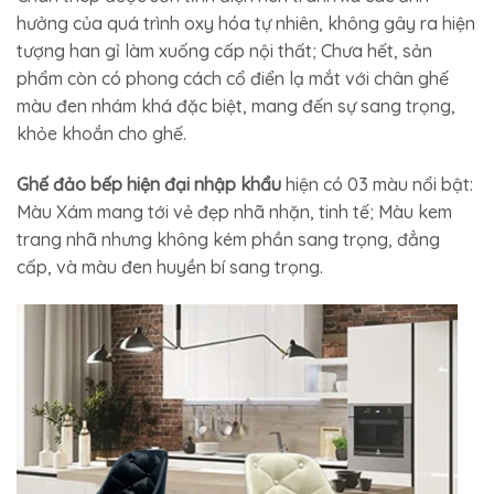
hưởng của quá trình oxy hóa tự nhiên, không gây ra hiện
tượng han gỉ làm xuống cấp nội thất; Chưa hết, sản
phẩm còn có phong cách cổ điển lạ mắt với chân ghế
màu đen nhám khá đặc biệt, mang đến sự sang trọng,
khỏe khoắn cho ghế.
Ghế đảo bếp hiện đại nhập khẩu
hiện có 03 màu nổi bật:
Màu Xám mang tới vẻ đẹp nhã nhặn, tinh tế; Màu kem
trang nhã nhưng không kém phần sang trọng, đẳng
cấp, và màu đen huyền bí sang trọng.